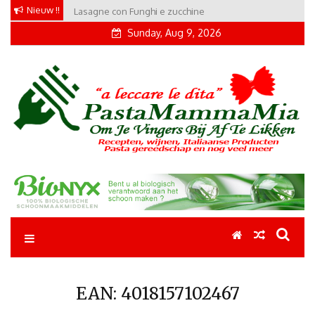
Skip
Nieuw !!
Lasagne con Funghi e zucchine
to
Sunday, Aug 9, 2026
content
Pastamammamia
Pastarecepten om je vingers bij af te likken
EAN:
4018157102467