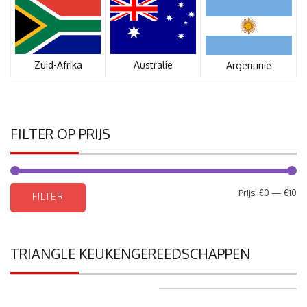
Zuid-Afrika
Australië
Argentinië
FILTER OP PRIJS
Mi
Ma
Prijs:
€0
—
€10
FILTER
pri
pri
TRIANGLE KEUKENGEREEDSCHAPPEN