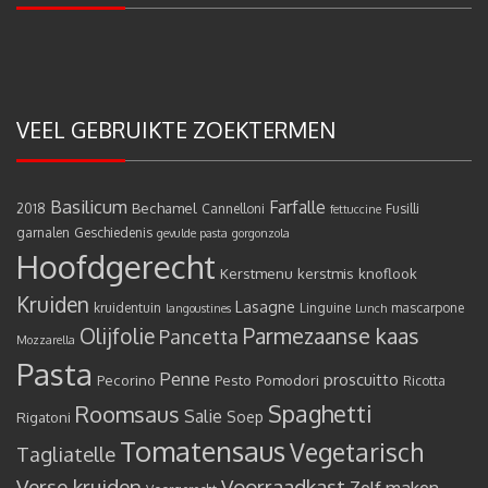
VEEL GEBRUIKTE ZOEKTERMEN
Basilicum
Farfalle
Bechamel
2018
Cannelloni
Fusilli
fettuccine
garnalen
Geschiedenis
gevulde pasta
gorgonzola
Hoofdgerecht
Kerstmenu
kerstmis
knoflook
Kruiden
Lasagne
kruidentuin
Linguine
mascarpone
langoustines
Lunch
Olijfolie
Parmezaanse kaas
Pancetta
Mozzarella
Pasta
Penne
proscuitto
Pecorino
Pesto
Pomodori
Ricotta
Spaghetti
Roomsaus
Salie
Rigatoni
Soep
Tomatensaus
Vegetarisch
Tagliatelle
Verse kruiden
Voorraadkast
Zelf maken