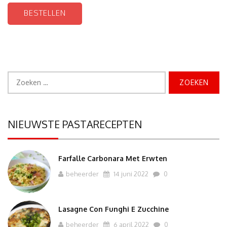
BESTELLEN
Zoeken
naar:
NIEUWSTE PASTARECEPTEN
Farfalle Carbonara Met Erwten
beheerder
14 juni 2022
0
Lasagne Con Funghi E Zucchine
beheerder
6 april 2022
0