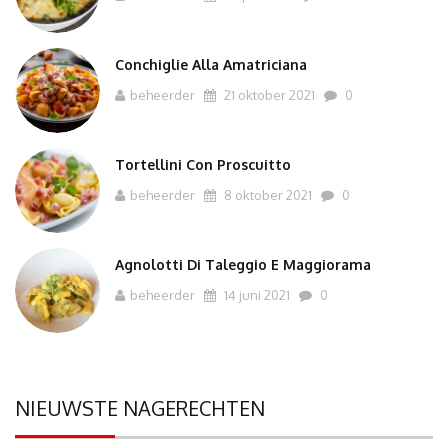
Conchiglie Alla Amatriciana
beheerder
21 oktober 2021
0
Tortellini Con Proscuitto
beheerder
8 oktober 2021
0
Agnolotti Di Taleggio E Maggiorama
beheerder
14 juni 2021
0
NIEUWSTE NAGERECHTEN