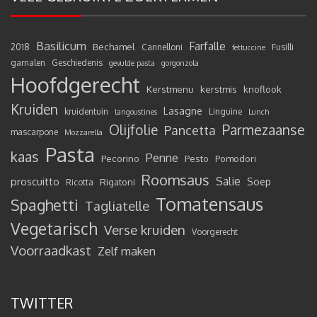
Basilicum
Farfalle
Bechamel
2018
Cannelloni
Fusilli
fettuccine
garnalen
Geschiedenis
gevulde pasta
gorgonzola
Hoofdgerecht
Kerstmenu
kerstmis
knoflook
Kruiden
Lasagne
kruidentuin
Linguine
langoustines
Lunch
Olijfolie
Parmezaanse
Pancetta
mascarpone
Mozzarella
Pasta
kaas
Penne
Pecorino
Pesto
Pomodori
Roomsaus
Salie
proscuitto
Rigatoni
Soep
Ricotta
Tomatensaus
Spaghetti
Tagliatelle
Vegetarisch
Verse kruiden
Voorgerecht
Voorraadkast
Zelf maken
TWITTER