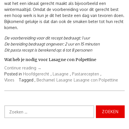
wat het een ideaal gerecht maakt als bijvoorbeeld een
wintermaaltijd. Omdat de voorbereiding voor dit gerecht best
een hoop werk is kun je dit het beste een dag van tevoren doen.
Bijkomend gelukje is dat dan ook de smaken beter tot hun recht
komen.
De voorbereiding voor dit recept bedraagt: 1 uur
De bereiding bedraagt ongeveer: 2 uur en 15 minuten
Dit pasta recept is berekend op: 6 tot 8 personen
Wat heb je nodig voor Lasagne con Polpettine
“Lasagne
Continue reading
→
con
Posted in
Hoofdgerecht
,
Lasagne
,
Pastarecepten
,
Polpettine”
Vlees
Tagged ,
Bechamel
Lasagne
Lasagne con Polpettine
Zoeken
naar: