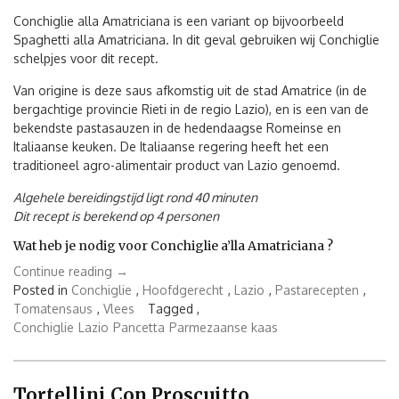
Conchiglie alla Amatriciana is een variant op bijvoorbeeld
Spaghetti alla Amatriciana. In dit geval gebruiken wij Conchiglie
schelpjes voor dit recept.
Van origine is deze saus afkomstig uit de stad Amatrice (in de
bergachtige provincie Rieti in de regio Lazio), en is een van de
bekendste pastasauzen in de hedendaagse Romeinse en
Italiaanse keuken. De Italiaanse regering heeft het een
traditioneel agro-alimentair product van Lazio genoemd.
Algehele bereidingstijd ligt rond 40 minuten
Dit recept is berekend op 4 personen
Wat heb je nodig voor Conchiglie a’lla Amatriciana ?
“Conchiglie
Continue reading
→
alla
Posted in
Conchiglie
,
Hoofdgerecht
,
Lazio
,
Pastarecepten
,
Amatriciana”
Tomatensaus
,
Vlees
Tagged ,
Conchiglie
Lazio
Pancetta
Parmezaanse kaas
Tortellini Con Proscuitto