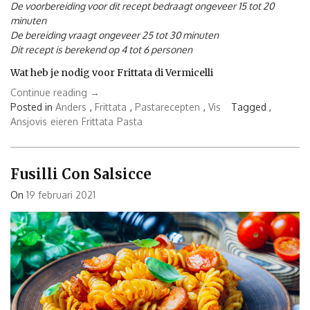
De voorbereiding voor dit recept bedraagt ongeveer 15 tot 20
minuten
De bereiding vraagt ongeveer 25 tot 30 minuten
Dit recept is berekend op 4 tot 6 personen
Wat heb je nodig voor Frittata di Vermicelli
“Frittata
Continue reading
→
di
Posted in
Anders
,
Frittata
,
Pastarecepten
,
Vis
Tagged ,
Vermicelli”
Ansjovis
eieren
Frittata
Pasta
Fusilli Con Salsicce
On
19 februari 2021