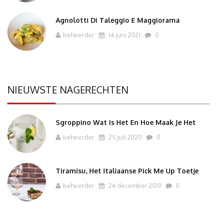
Agnolotti Di Taleggio E Maggiorama
beheerder
14 juni 2021
0
NIEUWSTE NAGERECHTEN
Sgroppino Wat Is Het En Hoe Maak Je Het
beheerder
25 juli 2020
0
Tiramisu, Het Italiaanse Pick Me Up Toetje
beheerder
24 december 2019
0