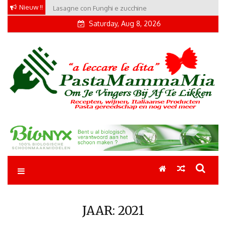
Skip
Nieuw !!
Lasagne con Funghi e zucchine
to
Saturday, Aug 8, 2026
content
Pastamammamia
Pastarecepten om je vingers bij af te likken
JAAR:
2021