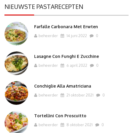
NIEUWSTE PASTARECEPTEN
Farfalle Carbonara Met Erwten
beheerder
14 juni 2022
0
Lasagne Con Funghi E Zucchine
beheerder
6 april 2022
0
Conchiglie Alla Amatriciana
beheerder
21 oktober 2021
0
Tortellini Con Proscuitto
beheerder
8 oktober 2021
0