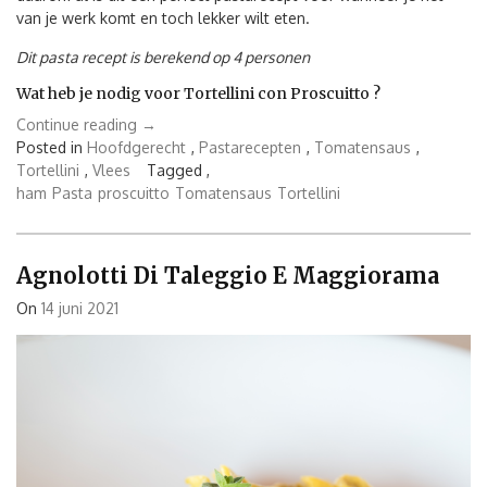
van je werk komt en toch lekker wilt eten.
Dit pasta recept is berekend op 4 personen
Wat heb je nodig voor Tortellini con Proscuitto ?
“Tortellini
Continue reading
→
con
Posted in
Hoofdgerecht
,
Pastarecepten
,
Tomatensaus
,
Proscuitto”
Tortellini
,
Vlees
Tagged ,
ham
Pasta
proscuitto
Tomatensaus
Tortellini
Agnolotti Di Taleggio E Maggiorama
On
14 juni 2021