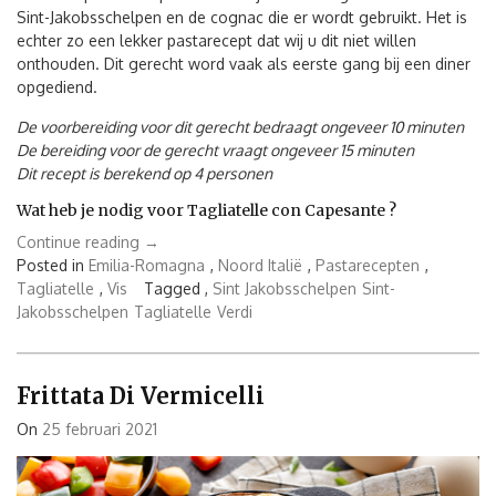
Sint-Jakobsschelpen en de cognac die er wordt gebruikt. Het is
echter zo een lekker pastarecept dat wij u dit niet willen
onthouden. Dit gerecht word vaak als eerste gang bij een diner
opgediend.
De voorbereiding voor dit gerecht bedraagt ongeveer 10 minuten
De bereiding voor de gerecht vraagt ongeveer 15 minuten
Dit recept is berekend op 4 personen
Wat heb je nodig voor Tagliatelle con Capesante ?
“Tagliatelle
Continue reading
→
con
Posted in
Emilia-Romagna
,
Noord Italië
,
Pastarecepten
,
Capesante”
Tagliatelle
,
Vis
Tagged ,
Sint Jakobsschelpen
Sint-
Jakobsschelpen
Tagliatelle
Verdi
Frittata Di Vermicelli
On
25 februari 2021