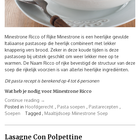
Minestrone Ricco of Rijke Minestrone is een heerlijke gevulde
Italiaanse pastasoep die heerlijk combineert met lekker
knapperig vers brood. Zeker in deze koude tijden is deze
pastasoep bij uitstek geschikt om weer lekker mee op te
warmen. De Naam Ricco of rijke bevestigd de structuur van deze
soep die rijkelijk voorzien is van allerlei heerlijke ingrediënten.
Dit pasta recept is berekend op 4 tot 6 personen
Wat heb je nodig voor Minestrone Ricco
“Minestrone
Continue reading
→
Ricco”
Posted in
Hoofdgerecht
,
Pasta soepen
,
Pastarecepten
,
Soepen
Tagged ,
Maaltijdsoep
Miinestrone
Soep
Lasagne Con Polpettine