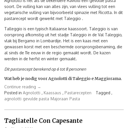
Agnolotti is net als de bekendere Raviolli een gevulde pasta
soort. De vulling kan van alles zijn, van vlees vulling tot een
vegetarische vulling van bijvoorbeeld spinazie met Ricotta. In dit
pastarecept wordt gewerkt met Taleggio .
Talleggio is een typisch Italiaanse kaassoort. Taleggio is van
oorsprong afkomstig uit het stadje Taleggio in de Val Taleggio,
vlak bij Bergamo in Lombardije. Het is een kaas met een
gewassen korst met een beschermde oorsprongsbenaming, die
al sinds de 11e eeuw in de regio gemaakt wordt. De kazen
werden in de herfst en winter gemaakt.
Dit pastarecept berekend op 6 tot 8 personen
Wat heb je nodig voor Agnolotti di Taleggio e Maggiorama.
“Agnolotti
Continue reading
→
di
Posted in
Agnolotti
,
Kaassaus
,
Pastarecepten
Tagged ,
Taleggio
agnolotti
gevulde pasta
Majoraan
Pasta
e
Maggiorama”
Tagliatelle Con Capesante