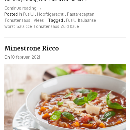
“Fusilli
Continue reading
→
con
Posted in
Fusilli
,
Hoofdgerecht
,
Pastarecepten
,
Salsicce”
Tomatensaus
,
Vlees
Tagged ,
Fusilli
Italiaanse
worst
Salsicce
Tomatensaus
Zuid Italië
Minestrone Ricco
On
10 februari 2021