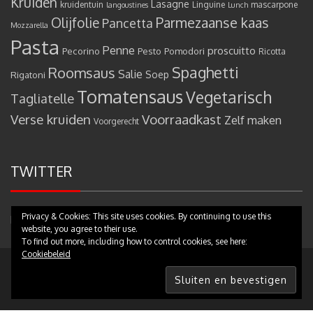
Kruiden
Lasagne
kruidentuin
Linguine
mascarpone
langoustines
Lunch
Olijfolie
Parmezaanse kaas
Pancetta
Mozzarella
Pasta
Penne
proscuitto
Pecorino
Pesto
Pomodori
Ricotta
Spaghetti
Roomsaus
Salie
Rigatoni
Soep
Tomatensaus
Vegetarisch
Tagliatelle
Verse kruiden
Voorraadkast
Zelf maken
Voorgerecht
TWITTER
Privacy & Cookies: This site uses cookies. By continuing to use this
Mijn tweets
website, you agree to their use.
To find out more, including how to control cookies, see here:
Cookiebeleid
Copyright © 2017 - Pastamammamia.nl - All rights reserved
|
Theme:
eMag by
eVisionThemes