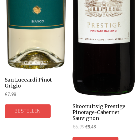
San Luccardi Pinot
Grigio
€
7.98
Skoonuitsig Prestige
BESTELLEN
Pinotage-Cabernet
Sauvignon
€
6.99
€
5.49