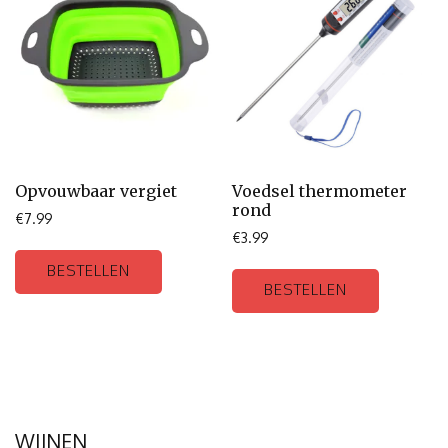
Opvouwbaar vergiet
Voedsel thermometer
rond
€
7.99
€
3.99
BESTELLEN
BESTELLEN
WIJNEN