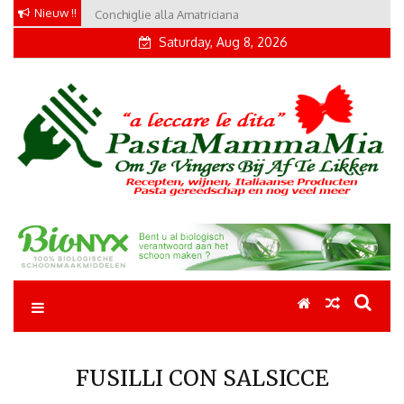
Skip
Nieuw !!
Tortellini con Proscuitto
to
Saturday, Aug 8, 2026
content
Pastamammamia
Pastarecepten om je vingers bij af te likken
FUSILLI CON SALSICCE