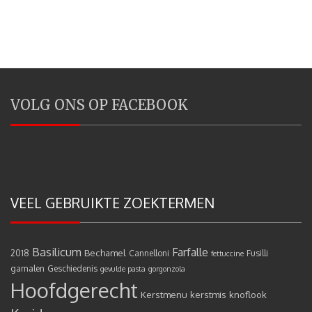
VOLG ONS OP FACEBOOK
VEEL GEBRUIKTE ZOEKTERMEN
Basilicum
Farfalle
Bechamel
2018
Cannelloni
Fusilli
fettuccine
garnalen
Geschiedenis
gevulde pasta
gorgonzola
Hoofdgerecht
Kerstmenu
kerstmis
knoflook