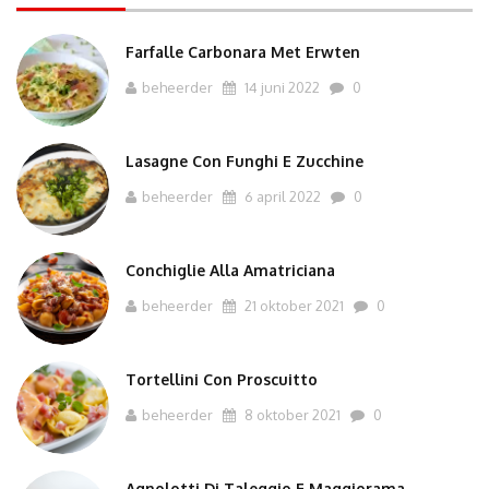
Farfalle Carbonara Met Erwten
beheerder
14 juni 2022
0
Lasagne Con Funghi E Zucchine
beheerder
6 april 2022
0
Conchiglie Alla Amatriciana
beheerder
21 oktober 2021
0
Tortellini Con Proscuitto
beheerder
8 oktober 2021
0
Agnolotti Di Taleggio E Maggiorama