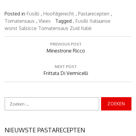
Posted in
Fusilli
,
Hoofdgerecht
,
Pastarecepten
,
Tomatensaus
,
Vlees
Tagged ,
Fusilli
Italiaanse
worst
Salsicce
Tomatensaus
Zuid Italië
Bericht
PREVIOUS POST
navigatie
Previous
Minestrone Ricco
Post:
NEXT POST
Next
Frittata Di Vermicelli
Post:
Zoeken
naar:
NIEUWSTE PASTARECEPTEN