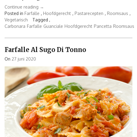
“Farfalle
Continue reading
→
Carbonara
Posted in
Farfalle
,
Hoofdgerecht
,
Pastarecepten
,
Roomsaus
,
met
Vegetarisch
Tagged ,
erwten”
Carbonara
Farfalle
Guanciale
Hoofdgerecht
Pancetta
Roomsaus
Farfalle Al Sugo Di Tonno
On
27 juni 2020