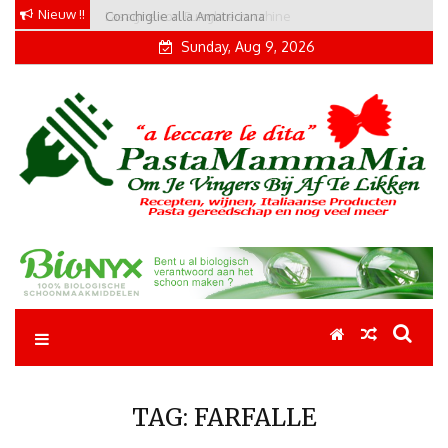
Skip
Nieuw !!
Conchiglie alla Amatriciana
to
Sunday, Aug 9, 2026
content
Pastamammamia
Pastarecepten om je vingers bij af te likken
TAG:
FARFALLE