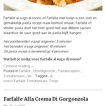
Farfalle al sugo di tonno of Farfalle met tonijn is een snel en
gemakkelijk pasta recept maar bomvol smaak. Farfalle of
vlinder pasta doet het heel goed met wat dikkere sausen
waardoor de saus goed aan de pasta blijft hangen.
Het voorbereiden vraagt ongeveer: 5 minuten
Het bereiden vraagt ongeveer: 10 minuten
Dit pasta recept is berekend op: 4 personen
Wat heb je nodig voor Farfalle al sugo di tonno?
“Farfalle
Continue reading
→
al
Posted in
Farfalle
,
Hoofdgerecht
,
Pastarecepten
,
sugo
Tomatensaus
,
Vis
Tagged ,
di
di
tonno
Farfalle
Tomatensaus
Tonijn
tonno”
Farfalle Alla Crema Di Gorgonzola