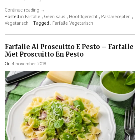
“Farfalle
Continue reading
→
Grand
Posted in
Farfalle
,
Geen saus
,
Hoofdgerecht
,
Pastarecepten
,
Estate
Vegetarisch
Tagged ,
Farfalle
Vegetarisch
–
Zomerse
Farfalle”
Farfalle Al Proscuitto E Pesto – Farfalle
Met Proscuitto En Pesto
On
4 november 2018