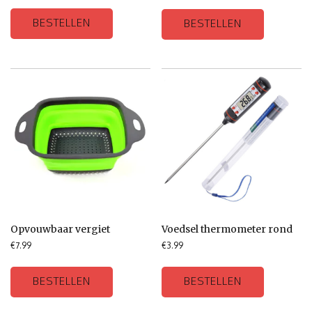
BESTELLEN
BESTELLEN
Opvouwbaar vergiet
Voedsel thermometer rond
€
7.99
€
3.99
BESTELLEN
BESTELLEN