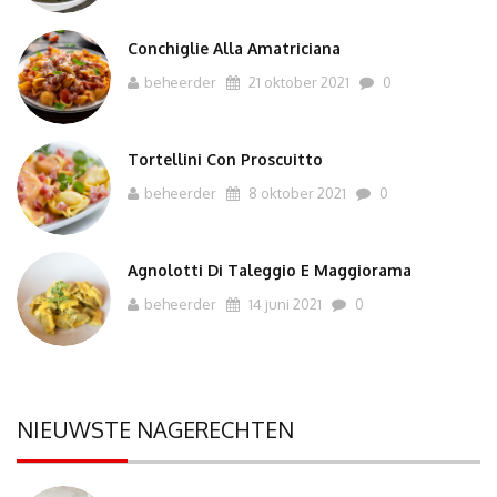
Conchiglie Alla Amatriciana
beheerder
21 oktober 2021
0
Tortellini Con Proscuitto
beheerder
8 oktober 2021
0
Agnolotti Di Taleggio E Maggiorama
beheerder
14 juni 2021
0
NIEUWSTE NAGERECHTEN