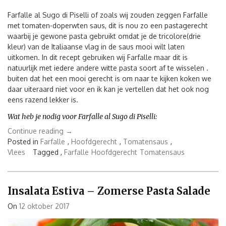
Farfalle al Sugo di Piselli of zoals wij zouden zeggen Farfalle
met tomaten-doperwten saus, dit is nou zo een pastagerecht
waarbij je gewone pasta gebruikt omdat je de tricolore(drie
kleur) van de Italiaanse vlag in de saus mooi wilt laten
uitkomen. In dit recept gebruiken wij Farfalle maar dit is
natuurlijk met iedere andere witte pasta soort af te wisselen .
buiten dat het een mooi gerecht is om naar te kijken koken we
daar uiteraard niet voor en ik kan je vertellen dat het ook nog
eens razend lekker is.
Wat heb je nodig voor Farfalle al Sugo di Piselli:
“Farfalle
Continue reading
→
al
Posted in
Farfalle
,
Hoofdgerecht
,
Tomatensaus
,
Sugo
Vlees
Tagged ,
Farfalle
Hoofdgerecht
Tomatensaus
di
Piselli
–
Insalata Estiva – Zomerse Pasta Salade
Farfalle
met
On
12 oktober 2017
tomaten-
doperwten