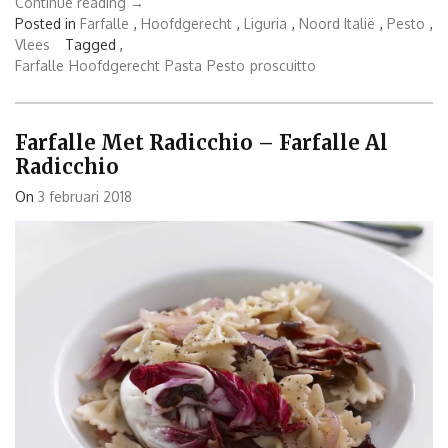
“Farfalle
Continue reading
→
al
Posted in
Farfalle
,
Hoofdgerecht
,
Liguria
,
Noord Italië
,
Pesto
,
Proscuitto
Vlees
Tagged ,
e
Farfalle
Hoofdgerecht
Pasta
Pesto
proscuitto
pesto
–
Farfalle
Farfalle Met Radicchio – Farfalle Al
met
Radicchio
proscuitto
en
On
3 februari 2018
pesto”