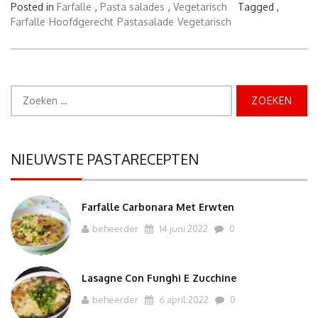
Estiva
Posted in
Farfalle
,
Pasta salades
,
Vegetarisch
Tagged ,
–
Farfalle
Hoofdgerecht
Pastasalade
Vegetarisch
Zomerse
pasta
salade”
Zoeken
naar:
NIEUWSTE PASTARECEPTEN
Farfalle Carbonara Met Erwten
beheerder
14 juni 2022
0
Lasagne Con Funghi E Zucchine
beheerder
6 april 2022
0