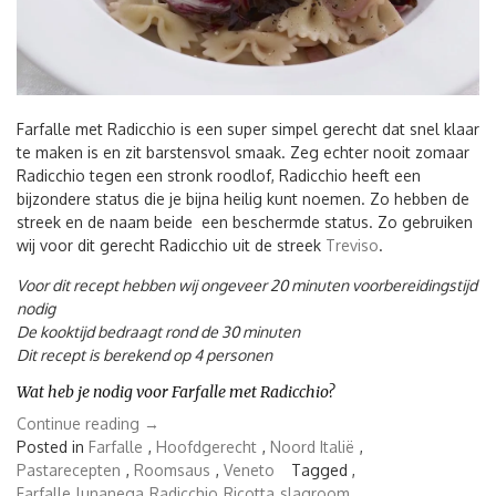
Farfalle met Radicchio is een super simpel gerecht dat snel klaar
te maken is en zit barstensvol smaak. Zeg echter nooit zomaar
Radicchio tegen een stronk roodlof, Radicchio heeft een
bijzondere status die je bijna heilig kunt noemen. Zo hebben de
streek en de naam beide een beschermde status. Zo gebruiken
wij voor dit gerecht Radicchio uit de streek
Treviso
.
Voor dit recept hebben wij ongeveer 20 minuten voorbereidingstijd
nodig
De kooktijd bedraagt rond de 30 minuten
Dit recept is berekend op 4 personen
Wat heb je nodig voor Farfalle met Radicchio?
“Farfalle
Continue reading
→
met
Posted in
Farfalle
,
Hoofdgerecht
,
Noord Italië
,
Radicchio
Pastarecepten
,
Roomsaus
,
Veneto
Tagged ,
–
Farfalle
lunanega
Radicchio
Ricotta
slagroom