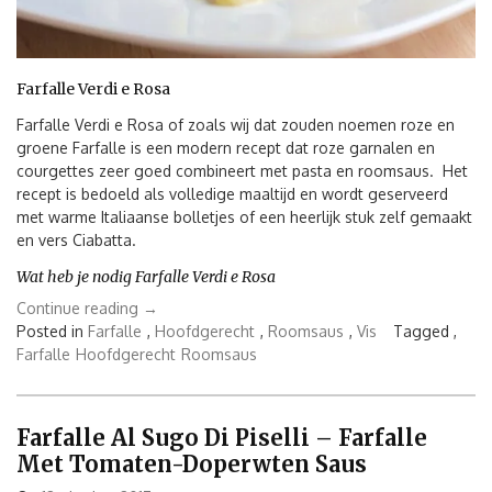
Farfalle Verdi e Rosa
Farfalle Verdi e Rosa of zoals wij dat zouden noemen roze en
groene Farfalle is een modern recept dat roze garnalen en
courgettes zeer goed combineert met pasta en roomsaus. Het
recept is bedoeld als volledige maaltijd en wordt geserveerd
met warme Italiaanse bolletjes of een heerlijk stuk zelf gemaakt
en vers Ciabatta.
Wat heb je nodig Farfalle Verdi e Rosa
“Farfalle
Continue reading
→
Verdi
Posted in
Farfalle
,
Hoofdgerecht
,
Roomsaus
,
Vis
Tagged ,
e
Farfalle
Hoofdgerecht
Roomsaus
Rosa
–
Roze
Farfalle Al Sugo Di Piselli – Farfalle
en
Met Tomaten-Doperwten Saus
groene
Farfalle”