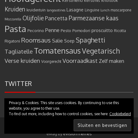
Kerstmenu
kerstmis
knoflook
Kruiden
Lasagne
kruidentuin
Linguine
mascarpone
langoustines
Lunch
Olijfolie
Parmezaanse kaas
Pancetta
Mozzarella
Pasta
Penne
proscuitto
Pecorino
Pesto
Pomodori
Ricotta
Spaghetti
Roomsaus
Salie
Rigatoni
Soep
Tomatensaus
Vegetarisch
Tagliatelle
Verse kruiden
Voorraadkast
Zelf maken
Voorgerecht
TWITTER
Privacy & Cookies: This site uses cookies. By continuing to use this
Mijn tweets
website, you agree to their use.
To find out more, including how to control cookies, see here:
Cookiebeleid
Copyright © 2017 - Pastamammamia.nl - All rights reserved
|
Theme:
eMag by
eVisionThemes