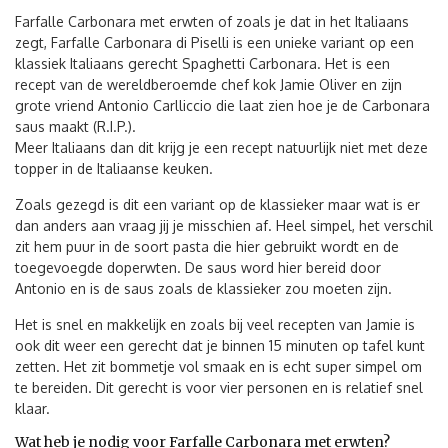
Farfalle Carbonara met erwten of zoals je dat in het Italiaans
zegt, Farfalle Carbonara di Piselli is een unieke variant op een
klassiek Italiaans gerecht Spaghetti Carbonara. Het is een
recept van de wereldberoemde chef kok Jamie Oliver en zijn
grote vriend Antonio Carlliccio die laat zien hoe je de Carbonara
saus maakt (R.I.P.).
Meer Italiaans dan dit krijg je een recept natuurlijk niet met deze
topper in de Italiaanse keuken.
Zoals gezegd is dit een variant op de klassieker maar wat is er
dan anders aan vraag jij je misschien af. Heel simpel, het verschil
zit hem puur in de soort pasta die hier gebruikt wordt en de
toegevoegde doperwten. De saus word hier bereid door
Antonio en is de saus zoals de klassieker zou moeten zijn.
Het is snel en makkelijk en zoals bij veel recepten van Jamie is
ook dit weer een gerecht dat je binnen 15 minuten op tafel kunt
zetten. Het zit bommetje vol smaak en is echt super simpel om
te bereiden. Dit gerecht is voor vier personen en is relatief snel
klaar.
Wat heb je nodig voor Farfalle Carbonara met erwten?