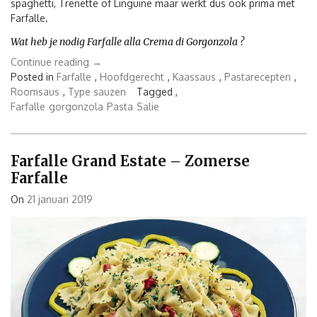
spaghetti, Trenette of Linguine maar werkt dus ook prima met
Farfalle.
Wat heb je nodig Farfalle alla Crema di Gorgonzola ?
“Farfalle
Continue reading
→
alla
Posted in
Farfalle
,
Hoofdgerecht
,
Kaassaus
,
Pastarecepten
,
Crema
Roomsaus
,
Type sauzen
Tagged ,
di
Farfalle
gorgonzola
Pasta
Salie
Gorgonzola”
Farfalle Grand Estate – Zomerse
Farfalle
On
21 januari 2019