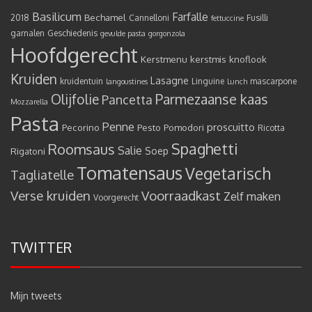
Basilicum
Farfalle
Bechamel
2018
Cannelloni
Fusilli
fettuccine
garnalen
Geschiedenis
gevulde pasta
gorgonzola
Hoofdgerecht
Kerstmenu
kerstmis
knoflook
Kruiden
Lasagne
kruidentuin
Linguine
mascarpone
langoustines
Lunch
Olijfolie
Parmezaanse kaas
Pancetta
Mozzarella
Pasta
Penne
proscuitto
Pecorino
Pesto
Pomodori
Ricotta
Spaghetti
Roomsaus
Salie
Rigatoni
Soep
Tomatensaus
Vegetarisch
Tagliatelle
Verse kruiden
Voorraadkast
Zelf maken
Voorgerecht
TWITTER
Mijn tweets