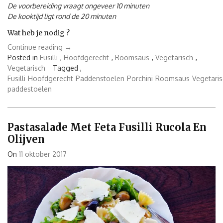
De voorbereiding vraagt ongeveer 10 minuten
De kooktijd ligt rond de 20 minuten
Wat heb je nodig ?
“Fusilli
Continue reading
→
met
Posted in
Fusilli
,
Hoofdgerecht
,
Roomsaus
,
Vegetarisch
,
wilde
Vegetarisch
Tagged ,
paddenstoelen
Fusilli
Hoofdgerecht
Paddenstoelen
Porchini
Roomsaus
Vegetari
–
paddestoelen
Fusilli
di
Bosco”
Pastasalade Met Feta Fusilli Rucola En
Olijven
On
11 oktober 2017