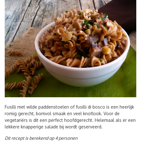
Fusilli met wilde paddenstoelen of fusilli di bosco is een heerlijk
romig gerecht, bomvol smaak en veel knoflook. Voor de
vegetariërs is dit een perfect hoofdgerecht. Helemaal als er een
lekkere knapperige salade bij wordt geserveerd.
Dit recept is berekend op 4 personen