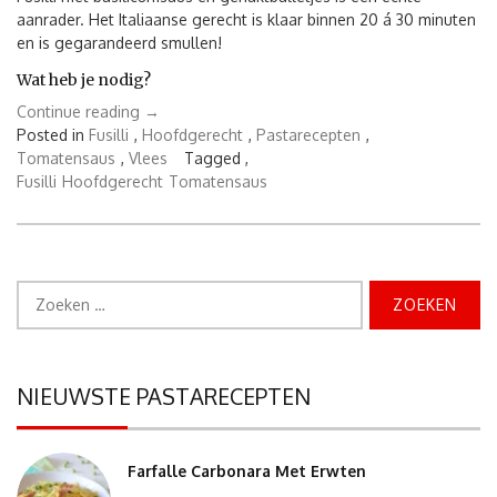
aanrader. Het Italiaanse gerecht is klaar binnen 20 á 30 minuten
en is gegarandeerd smullen!
Wat heb je nodig?
“Fusilli
Continue reading
→
met
Posted in
Fusilli
,
Hoofdgerecht
,
Pastarecepten
,
basilicumsaus
Tomatensaus
,
Vlees
Tagged ,
en
Fusilli
Hoofdgerecht
Tomatensaus
gehaktballetjes”
Zoeken
naar:
NIEUWSTE PASTARECEPTEN
Farfalle Carbonara Met Erwten