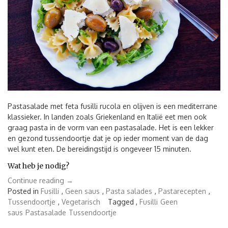
Pastasalade met feta fusilli rucola en olijven is een mediterrane
klassieker. In landen zoals Griekenland en Italië eet men ook
graag pasta in de vorm van een pastasalade. Het is een lekker
en gezond tussendoortje dat je op ieder moment van de dag
wel kunt eten. De bereidingstijd is ongeveer 15 minuten.
Wat heb je nodig?
“Pastasalade
Continue reading
→
met
Posted in
Fusilli
,
Geen saus
,
Pasta salades
,
Pastarecepten
,
feta
Tussendoortje
,
Vegetarisch
Tagged ,
Fusilli
Geen
fusilli
saus
Pastasalade
Tussendoortje
rucola