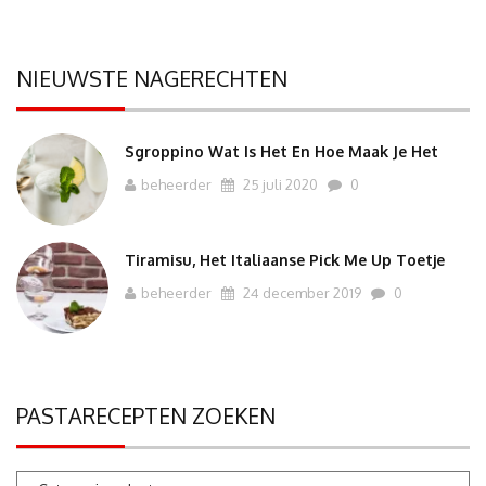
NIEUWSTE NAGERECHTEN
Sgroppino Wat Is Het En Hoe Maak Je Het
beheerder
25 juli 2020
0
Tiramisu, Het Italiaanse Pick Me Up Toetje
beheerder
24 december 2019
0
PASTARECEPTEN ZOEKEN
Pastarecepten