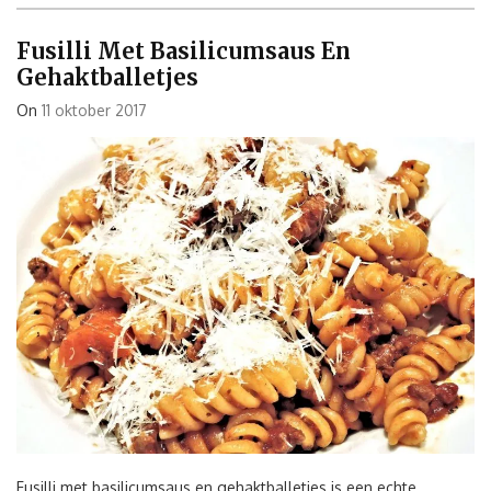
en
olijven”
Fusilli Met Basilicumsaus En
Gehaktballetjes
On
11 oktober 2017
Fusilli met basilicumsaus en gehaktballetjes is een echte