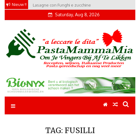
Skip
Nieuw !!
Lasagne con Funghi e zucchine
to
Saturday, Aug 8, 2026
content
Pastamammamia
Pastarecepten om je vingers bij af te likken
TAG:
FUSILLI