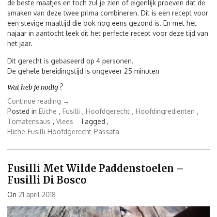
de beste maatjes en toch zul je zien of eigenlijk proeven dat de
smaken van deze twee prima combineren. Dit is een recept voor
een stevige maaltijd die ook nog eens gezond is. En met het
najaar in aantocht leek dit het perfecte recept voor deze tijd van
het jaar.
Dit gerecht is gebaseerd op 4 personen.
De gehele bereidingstijd is ongeveer 25 minuten
Wat heb je nodig ?
“Pasta
Continue reading
→
con
Posted in
Eliche
,
Fusilli
,
Hoofdgerecht
,
Hoofdingredienten
,
Salsiccie
Tomatensaus
,
Vlees
Tagged ,
e
Eliche
Fusilli
Hoofdgerecht
Passata
Radicchio
–
Pasta
Fusilli Met Wilde Paddenstoelen –
met
Fusilli Di Bosco
worst
en
On
21 april 2018
Radicchio”