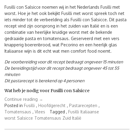
Fusilli con Salsicce noemen wij in het Nederlands Fusilli met
worst. Hoe je het ook bekijkt Fusilli met worst spreek toch net
iets minder tot de verbeelding als Fusilli con Salsicce. Dit pasta
recept vind zijn oorsprong in het zuiden van Italië en is een
combinatie van heerlijke kruidige worst met de bekende
gedraaide pasta en tomatensaus. Geserveerd met een vers
knapperig boerenbrood, wat Pecorino en een heerlijk glas
Italiaanse wijn is dit echt wat men comfort food noemt.
De voorbereiding voor dit recept bedraagt ongeveer 15 minuten
De bereidingstijd voor dit recept bedraagt ongeveer 45 tot 55
minuten
Dit pastarecept is berekend op 4 personen
Wat heb je nodig voor Fusilli con Salsicce
“Fusilli
Continue reading
→
con
Posted in
Fusilli
,
Hoofdgerecht
,
Pastarecepten
,
Salsicce”
Tomatensaus
,
Vlees
Tagged ,
Fusilli
Italiaanse
worst
Salsicce
Tomatensaus
Zuid Italië