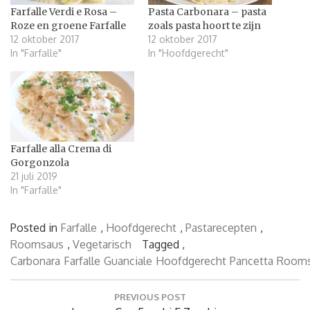
Farfalle Verdi e Rosa –
Pasta Carbonara – pasta
Roze en groene Farfalle
zoals pasta hoort te zijn
12 oktober 2017
12 oktober 2017
In "Farfalle"
In "Hoofdgerecht"
Farfalle alla Crema di
Gorgonzola
21 juli 2019
In "Farfalle"
Posted in
Farfalle
,
Hoofdgerecht
,
Pastarecepten
,
Roomsaus
,
Vegetarisch
Tagged ,
Carbonara
Farfalle
Guanciale
Hoofdgerecht
Pancetta
Room
Bericht
PREVIOUS POST
navigatie