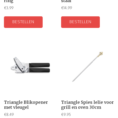
ring
staal
€
3.99
€
14.99
BESTELLEN
BESTELLEN
Triangle Blikopener
Triangle Spies lelie voor
met vleugel
grill en oven 30cm
€
8.49
€
9.95