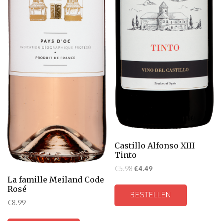
Castillo Alfonso XIII
Tinto
€
5.98
€
4.49
La famille Meiland Code
Rosé
BESTELLEN
€
8.99