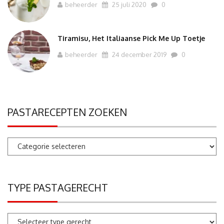
beheerder
25 juli 2020
0
Tiramisu, Het Italiaanse Pick Me Up Toetje
beheerder
24 december 2019
0
PASTARECEPTEN ZOEKEN
Pastarecepten
zoeken
TYPE PASTAGERECHT