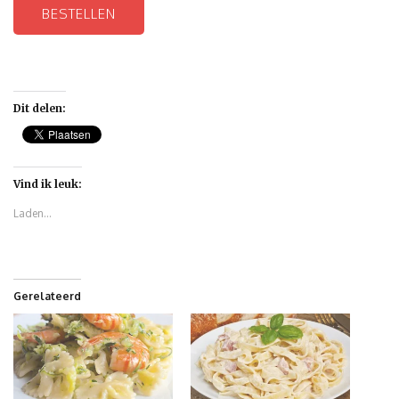
BESTELLEN
Dit delen:
Vind ik leuk:
Laden...
Gerelateerd