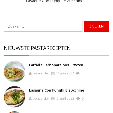
Previous
Lasagne Con Funghi E Zucchine
Post:
Zoeken
naar:
NIEUWSTE PASTARECEPTEN
Farfalle Carbonara Met Erwten
beheerder
14 juni 2022
0
Lasagne Con Funghi E Zucchine
beheerder
6 april 2022
0