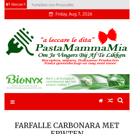
Skip
Nieuw !!
Agnolotti di Taleggio e Maggiorama
to
Friday, Aug 7, 2026
content
Pastamammamia
Pastarecepten om je vingers bij af te likken
FARFALLE CARBONARA MET
ERWTEN