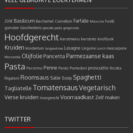
Basilicum
Farfalle
Bechamel
2018
Cannelloni
Fusilli
fettuccine
garnalen
Geschiedenis
gevulde pasta
gorgonzola
Hoofdgerecht
Kerstmenu
kerstmis
knoflook
Kruiden
Lasagne
kruidentuin
Linguine
mascarpone
langoustines
Lunch
Olijfolie
Parmezaanse kaas
Pancetta
Mozzarella
Pasta
Penne
proscuitto
Pecorino
Pesto
Pomodori
Ricotta
Spaghetti
Roomsaus
Salie
Rigatoni
Soep
Tomatensaus
Vegetarisch
Tagliatelle
Verse kruiden
Voorraadkast
Zelf maken
Voorgerecht
TWITTER