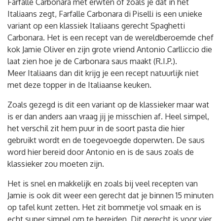
Farfalle Carbonara met erwten of zoals je dat in het
Italiaans zegt, Farfalle Carbonara di Piselli is een unieke
variant op een klassiek Italiaans gerecht Spaghetti
Carbonara. Het is een recept van de wereldberoemde chef
kok Jamie Oliver en zijn grote vriend Antonio Carlliccio die
laat zien hoe je de Carbonara saus maakt (R.I.P.).
Meer Italiaans dan dit krijg je een recept natuurlijk niet
met deze topper in de Italiaanse keuken.
Zoals gezegd is dit een variant op de klassieker maar wat
is er dan anders aan vraag jij je misschien af. Heel simpel,
het verschil zit hem puur in de soort pasta die hier
gebruikt wordt en de toegevoegde doperwten. De saus
word hier bereid door Antonio en is de saus zoals de
klassieker zou moeten zijn.
Het is snel en makkelijk en zoals bij veel recepten van
Jamie is ook dit weer een gerecht dat je binnen 15 minuten
op tafel kunt zetten. Het zit bommetje vol smaak en is
echt super simpel om te bereiden. Dit gerecht is voor vier