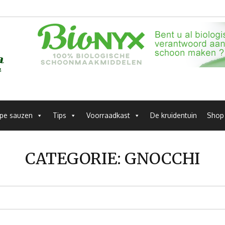
pe sauzen
Tips
Voorraadkast
De kruidentuin
Shop
CATEGORIE:
GNOCCHI