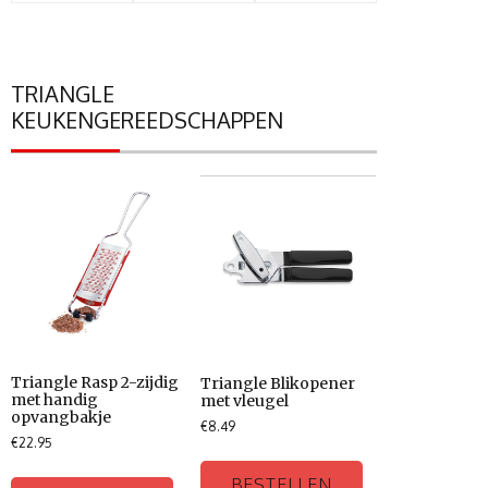
TRIANGLE
KEUKENGEREEDSCHAPPEN
Triangle Rasp 2-zijdig
Triangle Blikopener
met handig
met vleugel
opvangbakje
€
8.49
€
22.95
BESTELLEN