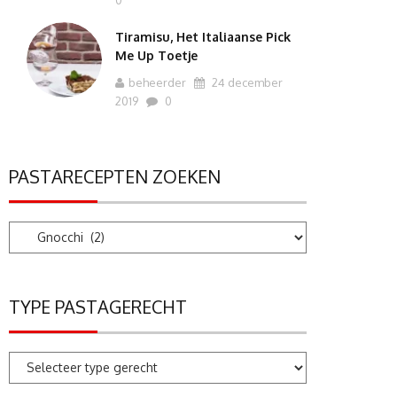
0
Tiramisu, Het Italiaanse Pick
Me Up Toetje
beheerder
24 december
2019
0
PASTARECEPTEN ZOEKEN
Pastarecepten
zoeken
TYPE PASTAGERECHT