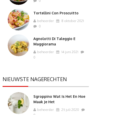
0
Tortellini Con Proscuitto
beheerder
8 oktober 2021
0
Agnolotti Di Taleggio E
Maggiorama
beheerder
14 juni 2021
0
NIEUWSTE NAGERECHTEN
Sgroppino Wat Is Het En Hoe
Maak Je Het
beheerder
25 juli 2020