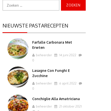
Zoeken
naar:
NIEUWSTE PASTARECEPTEN
Farfalle Carbonara Met
Erwten
beheerder
14 juni 2022
0
Lasagne Con Funghi E
Zucchine
beheerder
6 april 2022
0
Conchiglie Alla Amatriciana
beheerder
21 oktober 2021