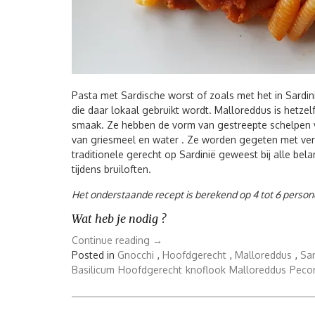
Pasta met Sardische worst of zoals met het in Sardi
die daar lokaal gebruikt wordt. Malloreddus is hetzel
smaak. Ze hebben de vorm van gestreepte schelpen 
van griesmeel en water . Ze worden gegeten met vers
traditionele gerecht op Sardinië geweest bij alle bel
tijdens bruiloften.
Het onderstaande recept is berekend op 4 tot 6 perso
Wat heb je nodig ?
“Pasta
Continue reading
→
met
Posted in
Gnocchi
,
Hoofdgerecht
,
Malloreddus
,
Sar
Sardische
Basilicum
Hoofdgerecht
knoflook
Malloreddus
Peco
worst
–
Malloreddus”