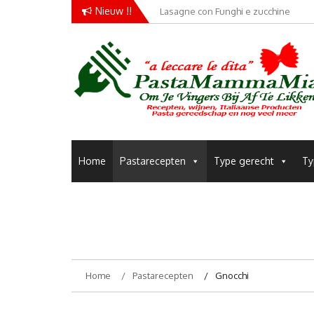
Skip
Nieuw !!
Lasagne con Funghi e zucchine
to
content
Pastamammamia
Pastarecepten om je vingers bij af te likken
Home
Pastarecepten
Type gerecht
Ty
Home
Pastarecepten
Gnocchi