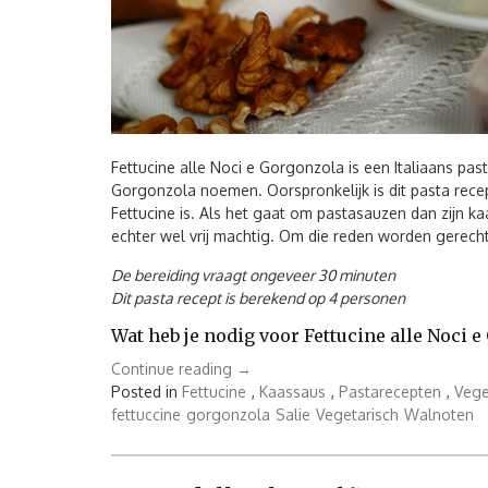
Fettucine alle Noci e Gorgonzola is een Italiaans pas
Gorgonzola noemen. Oorspronkelijk is dit pasta rece
Fettucine is. Als het gaat om pastasauzen dan zijn kaa
echter wel vrij machtig. Om die reden worden gerech
De bereiding vraagt ongeveer 30 minuten
Dit pasta recept is berekend op 4 personen
Wat heb je nodig voor Fettucine alle Noci 
“Fettucine
Continue reading
→
alle
Posted in
Fettucine
,
Kaassaus
,
Pastarecepten
,
Vege
Noci
fettuccine
gorgonzola
Salie
Vegetarisch
Walnoten
e
Gorgonzola”