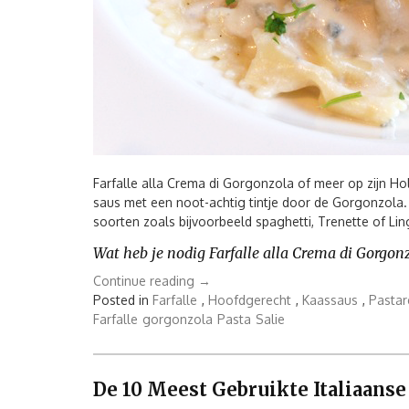
Farfalle alla Crema di Gorgonzola of meer op zijn Ho
saus met een noot-achtig tintje door de Gorgonzola. 
soorten zoals bijvoorbeeld spaghetti, Trenette of Li
Wat heb je nodig Farfalle alla Crema di Gorgon
“Farfalle
Continue reading
→
alla
Posted in
Farfalle
,
Hoofdgerecht
,
Kaassaus
,
Pastar
Crema
Farfalle
gorgonzola
Pasta
Salie
di
Gorgonzola”
De 10 Meest Gebruikte Italiaans