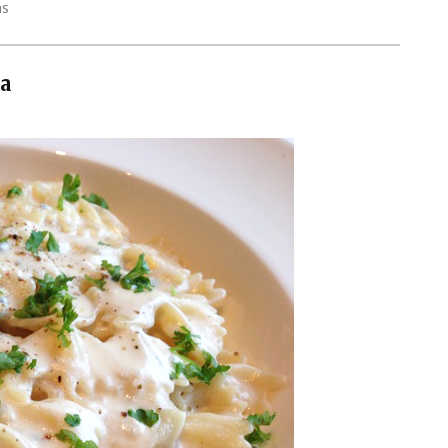
as
la