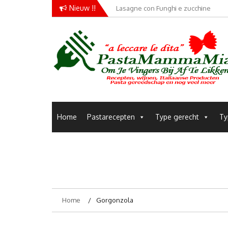
Skip
Nieuw !!
Lasagne con Funghi e zucchine
to
content
Pastamammamia
Pastarecepten om je vingers bij af te likken
Home
Pastarecepten
Type gerecht
Ty
Home
Gorgonzola