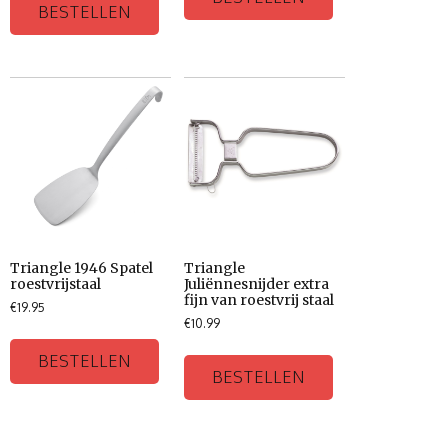
BESTELLEN
Triangle 1946 Spatel
Triangle
roestvrijstaal
Juliënnesnijder extra
fijn van roestvrij staal
€
19.95
€
10.99
BESTELLEN
BESTELLEN