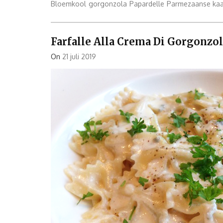
Cavolfiore
Bloemkool
gorgonzola
Papardelle
Parmezaanse ka
e
Gorgonzola”
Farfalle Alla Crema Di Gorgonzo
On
21 juli 2019