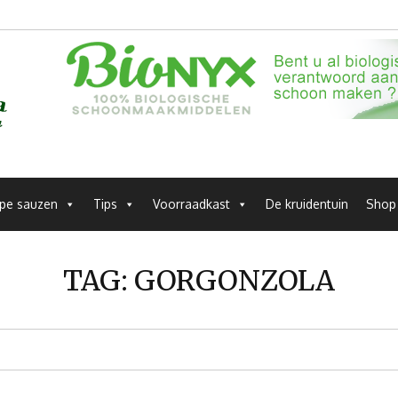
pe sauzen
Tips
Voorraadkast
De kruidentuin
Shop
TAG:
GORGONZOLA