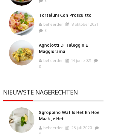
0
Tortellini Con Proscuitto
beheerder
8 oktober 2021
0
Agnolotti Di Taleggio E
Maggiorama
beheerder
14 juni 2021
0
NIEUWSTE NAGERECHTEN
Sgroppino Wat Is Het En Hoe
Maak Je Het
beheerder
25 juli 2020