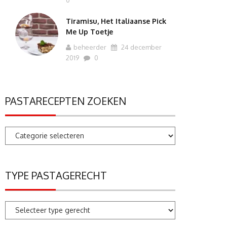
0
Tiramisu, Het Italiaanse Pick
Me Up Toetje
beheerder
24 december
2019
0
PASTARECEPTEN ZOEKEN
Pastarecepten
zoeken
TYPE PASTAGERECHT