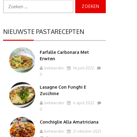
Zoeken
naar:
NIEUWSTE PASTARECEPTEN
Farfalle Carbonara Met
Erwten
beheerder
14 juni 2022
0
Lasagne Con Funghi E
Zucchine
beheerder
6 april 2022
0
Conchiglie Alla Amatriciana
beheerder
21 oktober 2021