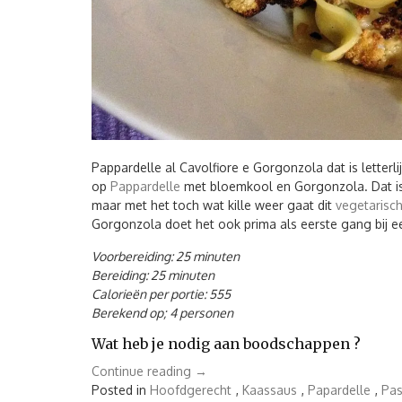
Pappardelle al Cavolfiore e Gorgonzola dat is letter
op
Pappardelle
met bloemkool en Gorgonzola. Dat is
maar met het toch wat kille weer gaat dit
vegetarisc
Gorgonzola doet het ook prima als eerste gang bij e
Voorbereiding: 25 minuten
Bereiding: 25 minuten
Calorieën per portie: 555
Berekend op; 4 personen
Wat heb je nodig aan boodschappen ?
“Pappardelle
Continue reading
→
al
Posted in
Hoofdgerecht
,
Kaassaus
,
Papardelle
,
Pas