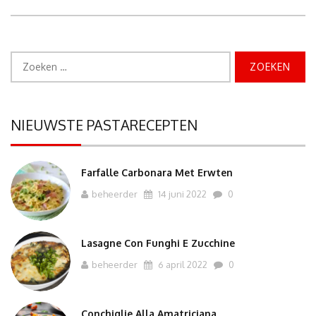
–
Malloreddus”
Zoeken
naar:
NIEUWSTE PASTARECEPTEN
Farfalle Carbonara Met Erwten
beheerder
14 juni 2022
0
Lasagne Con Funghi E Zucchine
beheerder
6 april 2022
0
Conchiglie Alla Amatriciana