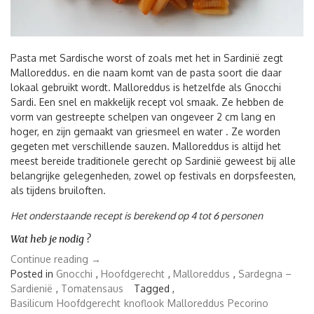
Pasta met Sardische worst of zoals met het in Sardinië zegt
Malloreddus. en die naam komt van de pasta soort die daar
lokaal gebruikt wordt. Malloreddus is hetzelfde als Gnocchi
Sardi. Een snel en makkelijk recept vol smaak. Ze hebben de
vorm van gestreepte schelpen van ongeveer 2 cm lang en
hoger, en zijn gemaakt van griesmeel en water . Ze worden
gegeten met verschillende sauzen. Malloreddus is altijd het
meest bereide traditionele gerecht op Sardinië geweest bij alle
belangrijke gelegenheden, zowel op festivals en dorpsfeesten,
als tijdens bruiloften.
Het onderstaande recept is berekend op 4 tot 6 personen
Wat heb je nodig ?
“Pasta
Continue reading
→
met
Posted in
Gnocchi
,
Hoofdgerecht
,
Malloreddus
,
Sardegna –
Sardische
Sardienië
,
Tomatensaus
Tagged ,
worst
Basilicum
Hoofdgerecht
knoflook
Malloreddus
Pecorino