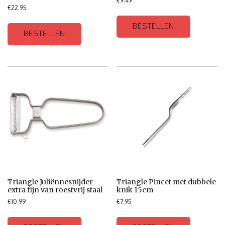
€
9.49
€
22.95
BESTELLEN
BESTELLEN
Triangle Juliënnesnijder
Triangle Pincet met dubbele
extra fijn van roestvrij staal
knik 15cm
€
10.99
€
7.95