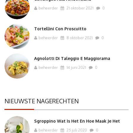
beheerder
21 oktober 2021
0
Tortellini Con Proscuitto
beheerder
8 oktober 2021
0
Agnolotti Di Taleggio E Maggiorama
beheerder
14 juni 2021
0
NIEUWSTE NAGERECHTEN
Sgroppino Wat Is Het En Hoe Maak Je Het
beheerder
25 juli 2020
0