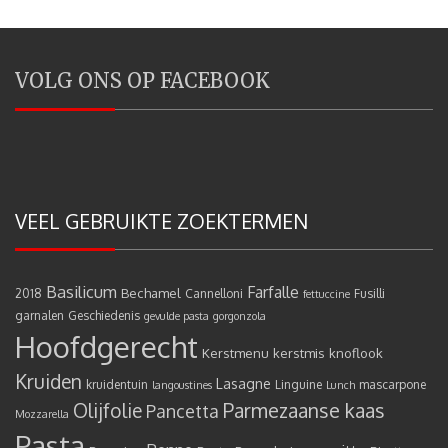
VOLG ONS OP FACEBOOK
VEEL GEBRUIKTE ZOEKTERMEN
Basilicum
Farfalle
Bechamel
2018
Cannelloni
Fusilli
fettuccine
garnalen
Geschiedenis
gevulde pasta
gorgonzola
Hoofdgerecht
Kerstmenu
kerstmis
knoflook
Kruiden
Lasagne
kruidentuin
Linguine
mascarpone
langoustines
Lunch
Olijfolie
Parmezaanse kaas
Pancetta
Mozzarella
Pasta