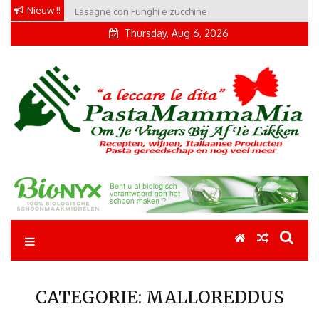
Skip
Nieuw !!
Lasagne con Funghi e zucchine
to
Thursday, Aug 6, 2026
content
Pastamammamia
Pastarecepten om je vingers bij af te likken
CATEGORIE:
MALLOREDDUS