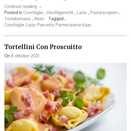
“Conchiglie
Continue reading
→
alla
Posted in
Conchiglie
,
Hoofdgerecht
,
Lazio
,
Pastarecepten
,
Amatriciana”
Tomatensaus
,
Vlees
Tagged ,
Conchiglie
Lazio
Pancetta
Parmezaanse kaas
Tortellini Con Proscuitto
On
8 oktober 2021