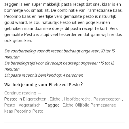
zeggen is een super makkelijk pasta recept dat snel klaar is en
bommetje vol smaak zit. De combinatie van Parmezaanse kaas,
Pecorino kaas en heerlijke vers gemaakte pesto is natuurlijk
goud waard. Je zou natuurlijk Pesto uit een potje kunnen
gebruiken maar daarmee doe je dit pasta recept te kort. Vers
gemaakte Pesto is altijd veel lekkerder en dat gaan wij hier dus
ook gebruiken.
De voorbereiding voor dit recept bedraagt ongeveer : 10 tot 15
minuten
De bereidingstijd voor dit recept bedraagt ongeveer : 10 tot 12
minuten
Dit pasta recept is berekend op: 4 personen
Wat heb je nodig voor Eliche col Pesto ?
“Eliche
Continue reading
→
col
Posted in
Bijgerechten
,
Eliche
,
Hoofdgerecht
,
Pastarecepten
,
Pesto”
Pesto
,
Vegetarisch
Tagged ,
Eliche
Olijfolie
Parmezaanse
kaas
Pecorino
Pesto