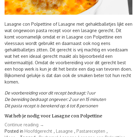
Lasagne con Polpettine of Lasagne met gehaktballetjes lijkt een
wat ongewoon pasta recept voor een lasagne gerecht. Dit
komt voornamelijk omdat er in Lasagne con Polpettine een
vleessaus wordt gebruikt en daarnaast ook nog eens
gehaktballetjes zitten. Dit gerecht is vrij machtig en voedzaam
wat het een ideaal gerecht maakt als bijvoorbeeld een
wintermaaltijd. Omdat de voorbereiding voor dit gerecht best
een hoop werk is kun je dit het beste een dag van tevoren doen.
Bijkomend gelukje is dat dan ook de smaken beter tot hun recht
komen.
De voorbereiding voor dit recept bedraagt: 1 uur
De bereiding bedraagt ongeveer: 2 uur en 15 minuten
Dit pasta recept is berekend op: 6 tot 8 personen
Wat heb je nodig voor Lasagne con Polpettine
“Lasagne
Continue reading
→
con
Posted in
Hoofdgerecht
,
Lasagne
,
Pastarecepten
,