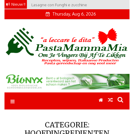
Skip
Nieuw !!
Conchiglie alla Amatriciana
to
Thursday, Aug 6, 2026
content
Pastamammamia
Pastarecepten om je vingers bij af te likken
CATEGORIE:
HOOFDINGREDIENTEN