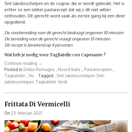
Sint-Jakobsschelpen en de cognac die er wordt gebruikt. Het is
echter zo een lekker pastarecept dat wij u dit niet willen
onthouden. Dit gerecht word vaak als eerste gang bij een diner
opgediend.
De voorbereiding voor dit gerecht bedraagt ongeveer 10 minuten
De bereiding voor de gerecht vraagt ongeveer 15 minuten
Dit recept is berekend op 4 personen
Wat heb je nodig voor Tagliatelle con Capesante ?
“Tagliatelle
Continue reading
→
con
Posted in
Emilia-Romagna
,
Noord Italië
,
Pastarecepten
,
Capesante”
Tagliatelle
,
Vis
Tagged ,
Sint Jakobsschelpen
Sint-
Jakobsschelpen
Tagliatelle
Verdi
Frittata Di Vermicelli
On
25 februari 2021