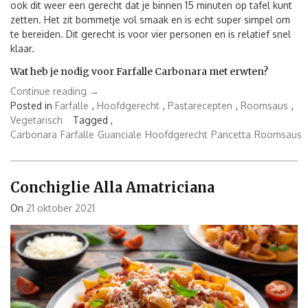
ook dit weer een gerecht dat je binnen 15 minuten op tafel kunt
zetten. Het zit bommetje vol smaak en is echt super simpel om
te bereiden. Dit gerecht is voor vier personen en is relatief snel
klaar.
Wat heb je nodig voor Farfalle Carbonara met erwten?
“Farfalle
Continue reading
→
Carbonara
Posted in
Farfalle
,
Hoofdgerecht
,
Pastarecepten
,
Roomsaus
,
met
Vegetarisch
Tagged ,
erwten”
Carbonara
Farfalle
Guanciale
Hoofdgerecht
Pancetta
Roomsaus
Conchiglie Alla Amatriciana
On
21 oktober 2021