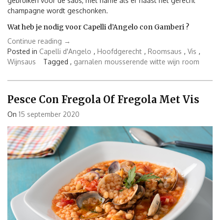
gebruiken voor de saus, met name als er naast het gerecht
champagne wordt geschonken.
Wat heb je nodig voor Capelli d’Angelo con Gamberi ?
“Capelli
Continue reading
→
d’Angelo
Posted in
Capelli d'Angelo
,
Hoofdgerecht
,
Roomsaus
,
Vis
,
con
Wijnsaus
Tagged ,
garnalen
mousserende witte wijn
room
Gamberi”
Pesce Con Fregola Of Fregola Met Vis
On
15 september 2020