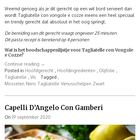
Vreemd genoeg als je dit gerecht op een wit bord serveert dan
wordt Tagliatelle con vongole e cozze ineens een heel speciaal
en trendy gerecht dat absoluut in het oog springt.
De bereiding van dit gerecht vraagt ongeveer 25 minuten
Dit pasta recept is berekend op 4 personen
Wat is het boodschappenlijstje voor Tagliatelle con Vongole
e Cozze?
“Tagliatelle
Continue reading
→
con
Posted in
Hoofdgerecht
,
Hoofdingredienten
,
Olijfolie
,
vongole
Tagliatelle
,
Vis
Tagged ,
e
Mosselen
Nero
Tagliatelle
Venusschelpen
Zwart
Cozze”
Capelli D’Angelo Con Gamberi
On
19 september 2020