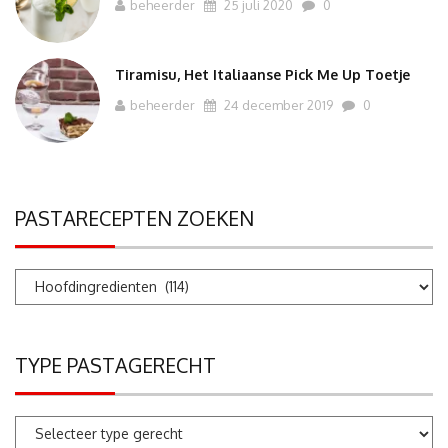
beheerder
25 juli 2020
0
Tiramisu, Het Italiaanse Pick Me Up Toetje
beheerder
24 december 2019
0
PASTARECEPTEN ZOEKEN
Pastarecepten
zoeken
TYPE PASTAGERECHT