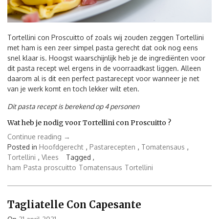
Tortellini con Proscuitto of zoals wij zouden zeggen Tortellini
met ham is een zeer simpel pasta gerecht dat ook nog eens
snel klaar is. Hoogst waarschijnlijk heb je de ingrediënten voor
dit pasta recept wel ergens in de voorraadkast liggen. Alleen
daarom al is dit een perfect pastarecept voor wanneer je net
van je werk komt en toch lekker wilt eten.
Dit pasta recept is berekend op 4 personen
Wat heb je nodig voor Tortellini con Proscuitto ?
“Tortellini
Continue reading
→
con
Posted in
Hoofdgerecht
,
Pastarecepten
,
Tomatensaus
,
Proscuitto”
Tortellini
,
Vlees
Tagged ,
ham
Pasta
proscuitto
Tomatensaus
Tortellini
Tagliatelle Con Capesante