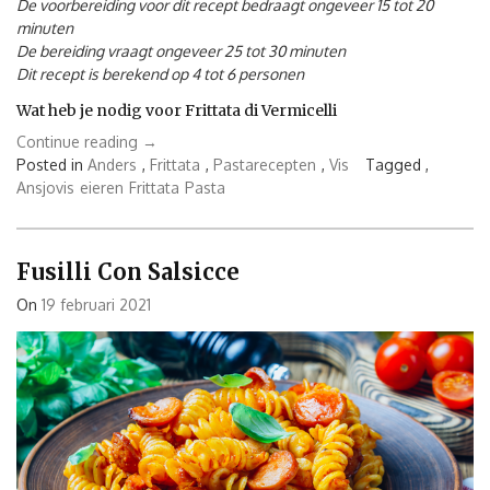
De voorbereiding voor dit recept bedraagt ongeveer 15 tot 20
minuten
De bereiding vraagt ongeveer 25 tot 30 minuten
Dit recept is berekend op 4 tot 6 personen
Wat heb je nodig voor Frittata di Vermicelli
“Frittata
Continue reading
→
di
Posted in
Anders
,
Frittata
,
Pastarecepten
,
Vis
Tagged ,
Vermicelli”
Ansjovis
eieren
Frittata
Pasta
Fusilli Con Salsicce
On
19 februari 2021