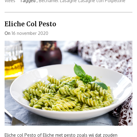
Polpettine”
Vlees
Tagged ,
Bechamel
Lasagne
Lasagne con Polpettine
Eliche Col Pesto
On
16 november 2020
Eliche col Pesto of Eliche met pesto zoals wij dat zouden