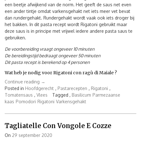
een beetje afwijkend van de norm. Het geeft de saus net even
een ander tintje omdat varkensgehakt net iets meer vet bevat
dan rundergehakt. Rundergehakt wordt vaak ook iets droger bij
het bakken. In dit pasta recept wordt Rigatoni gebruikt maar
deze saus is in principe met vrijwel iedere andere pasta saus te
gebruiken.
De voorbereiding vraagt ongeveer 10 minuten
De bereidingstijd bedraagt ongeveer 50 minuten
Dit pasta recept is berekend op 4 personen
Wat heb je nodig voor Rigatoni con ragù di Maiale ?
“Rigatoni
Continue reading
→
con
Posted in
Hoofdgerecht
,
Pastarecepten
,
Rigatoni
,
Ragù
Tomatensaus
,
Vlees
Tagged ,
Basilicum
Parmezaanse
di
kaas
Pomodori
Rigatoni
Varkensgehakt
Maiale”
Tagliatelle Con Vongole E Cozze
On
29 september 2020