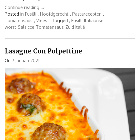
“Fusilli
Continue reading
→
con
Posted in
Fusilli
,
Hoofdgerecht
,
Pastarecepten
,
Salsicce”
Tomatensaus
,
Vlees
Tagged ,
Fusilli
Italiaanse
worst
Salsicce
Tomatensaus
Zuid Italië
Lasagne Con Polpettine
On
7 januari 2021