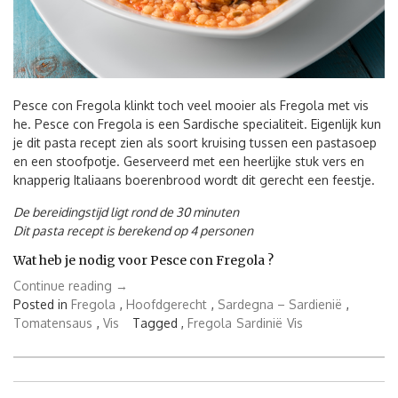
Pesce con Fregola klinkt toch veel mooier als Fregola met vis
he. Pesce con Fregola is een Sardische specialiteit. Eigenlijk kun
je dit pasta recept zien als soort kruising tussen een pastasoep
en een stoofpotje. Geserveerd met een heerlijke stuk vers en
knapperig Italiaans boerenbrood wordt dit gerecht een feestje.
De bereidingstijd ligt rond de 30 minuten
Dit pasta recept is berekend op 4 personen
Wat heb je nodig voor Pesce con Fregola ?
“Pesce
Continue reading
→
con
Posted in
Fregola
,
Hoofdgerecht
,
Sardegna – Sardienië
,
Fregola
Tomatensaus
,
Vis
Tagged ,
Fregola
Sardinië
Vis
of
Fregola
met
Berichtnavigatie
vis”