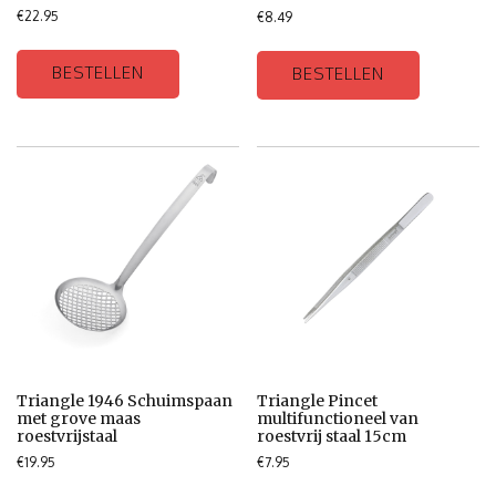
€
22.95
€
8.49
BESTELLEN
BESTELLEN
Triangle 1946 Schuimspaan
Triangle Pincet
met grove maas
multifunctioneel van
roestvrijstaal
roestvrij staal 15cm
€
19.95
€
7.95