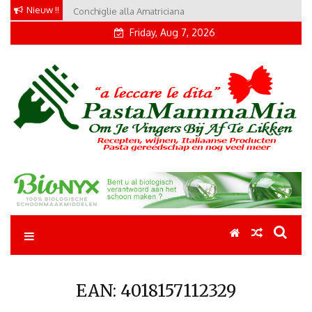
Skip
Nieuw !!
Conchiglie alla Amatriciana
to
Friday, Aug 7, 2026
content
Pastamammamia
Pastarecepten om je vingers bij af te likken
EAN:
4018157112329