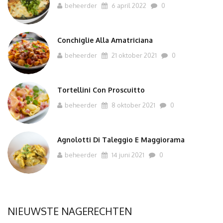
beheerder
6 april 2022
0
Conchiglie Alla Amatriciana
beheerder
21 oktober 2021
0
Tortellini Con Proscuitto
beheerder
8 oktober 2021
0
Agnolotti Di Taleggio E Maggiorama
beheerder
14 juni 2021
0
NIEUWSTE NAGERECHTEN