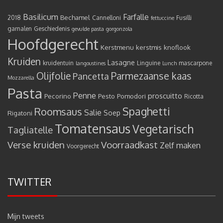
Basilicum
Farfalle
Bechamel
2018
Cannelloni
Fusilli
fettuccine
garnalen
Geschiedenis
gevulde pasta
gorgonzola
Hoofdgerecht
Kerstmenu
kerstmis
knoflook
Kruiden
Lasagne
kruidentuin
Linguine
mascarpone
langoustines
Lunch
Olijfolie
Parmezaanse kaas
Pancetta
Mozzarella
Pasta
Penne
proscuitto
Pecorino
Pesto
Pomodori
Ricotta
Spaghetti
Roomsaus
Salie
Rigatoni
Soep
Tomatensaus
Vegetarisch
Tagliatelle
Verse kruiden
Voorraadkast
Zelf maken
Voorgerecht
TWITTER
Mijn tweets