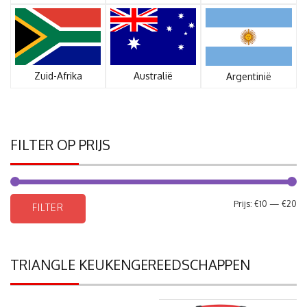
Zuid-Afrika
Australië
Argentinië
FILTER OP PRIJS
Mi
Ma
Prijs:
€10
—
€20
FILTER
pri
pri
TRIANGLE KEUKENGEREEDSCHAPPEN