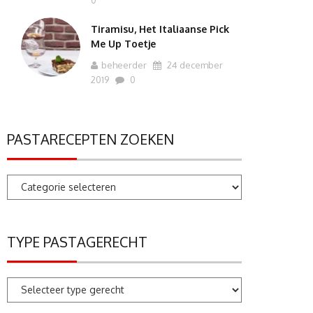
0
Tiramisu, Het Italiaanse Pick
Me Up Toetje
beheerder
24 december
2019
0
PASTARECEPTEN ZOEKEN
Pastarecepten
zoeken
TYPE PASTAGERECHT