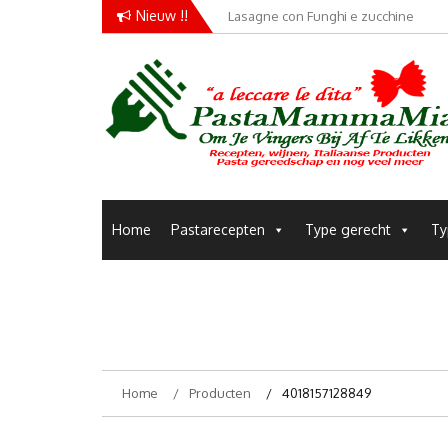
Skip
Nieuw !!
Lasagne con Funghi e zucchine
to
content
Pastamammamia
Pastarecepten om je vingers bij af te likken
Home
Pastarecepten
Type gerecht
Ty
Home
Producten
4018157128849