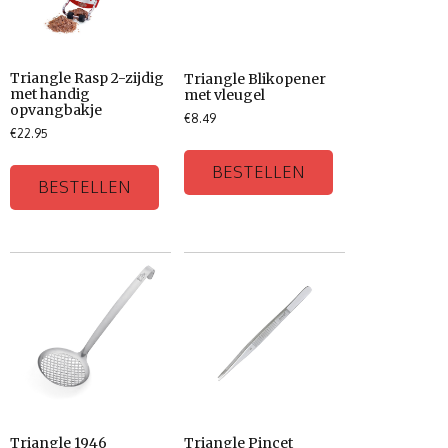
Triangle Rasp 2-zijdig
Triangle Blikopener
met handig
met vleugel
opvangbakje
€
8.49
€
22.95
BESTELLEN
BESTELLEN
Triangle 1946
Triangle Pincet