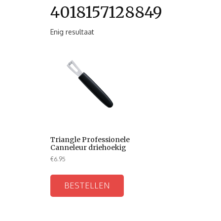
4018157128849
Enig resultaat
Triangle Professionele
Canneleur driehoekig
€
6.95
BESTELLEN