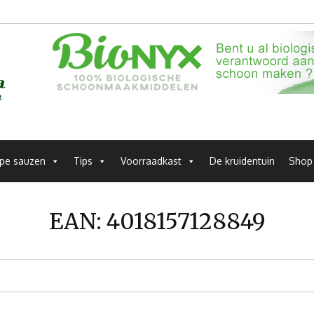
pe sauzen
Tips
Voorraadkast
De kruidentuin
Shop
EAN:
4018157128849