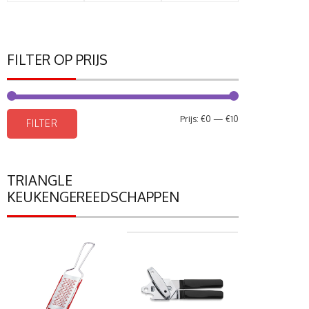
FILTER OP PRIJS
Min.
Max.
Prijs:
€0
—
€10
FILTER
prijs
prijs
TRIANGLE
KEUKENGEREEDSCHAPPEN