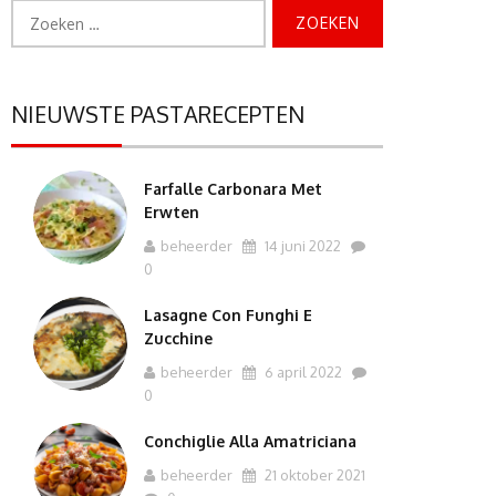
Zoeken
naar:
NIEUWSTE PASTARECEPTEN
Farfalle Carbonara Met
Erwten
beheerder
14 juni 2022
0
Lasagne Con Funghi E
Zucchine
beheerder
6 april 2022
0
Conchiglie Alla Amatriciana
beheerder
21 oktober 2021