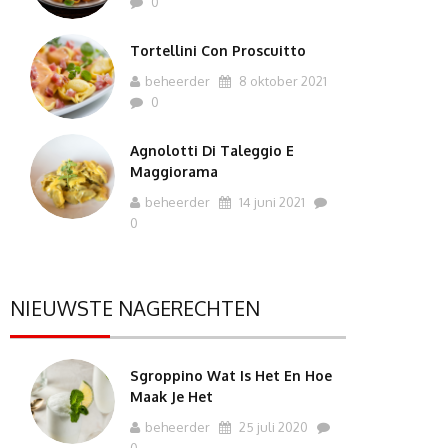
0
Tortellini Con Proscuitto
beheerder
8 oktober 2021
0
Agnolotti Di Taleggio E
Maggiorama
beheerder
14 juni 2021
0
NIEUWSTE NAGERECHTEN
Sgroppino Wat Is Het En Hoe
Maak Je Het
beheerder
25 juli 2020