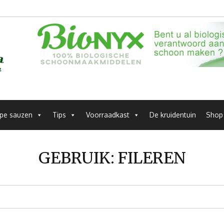
pe sauzen
Tips
Voorraadkast
De kruidentuin
Shop
GEBRUIK:
FILEREN