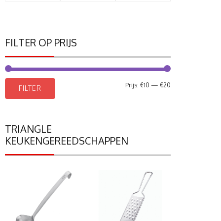
FILTER OP PRIJS
Min.
Max.
Prijs:
€10
—
€20
FILTER
prijs
prijs
TRIANGLE
KEUKENGEREEDSCHAPPEN