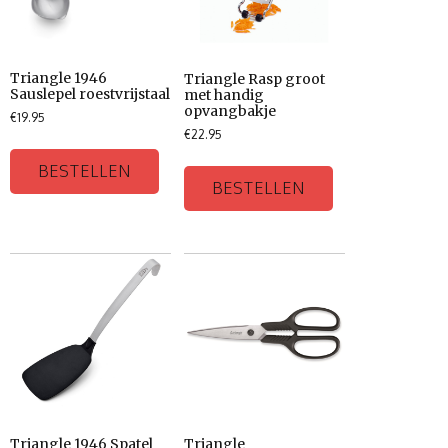
Triangle 1946
Triangle Rasp groot
Sauslepel roestvrijstaal
met handig
opvangbakje
€
19.95
€
22.95
BESTELLEN
BESTELLEN
Triangle 1946 Spatel
Triangle