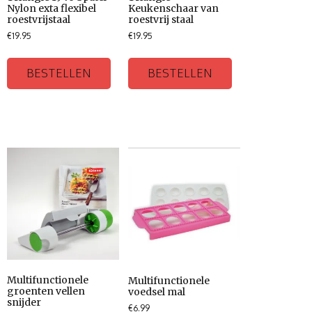
Nylon exta flexibel
Keukenschaar van
roestvrijstaal
roestvrij staal
€
19.95
€
19.95
BESTELLEN
BESTELLEN
Multifunctionele
Multifunctionele
groenten vellen
voedsel mal
snijder
€
6.99