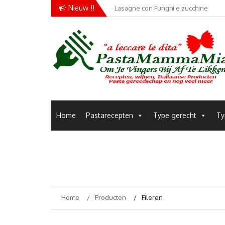
Skip
Nieuw !!
Lasagne con Funghi e zucchine
Conchiglie alla Amatriciana
to
content
Pastamammamia
Pastarecepten om je vingers bij af te likken
Home
Pastarecepten
Type gerecht
Ty
Home
Producten
Fileren