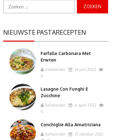
Zoeken
naar:
NIEUWSTE PASTARECEPTEN
Farfalle Carbonara Met
Erwten
beheerder
14 juni 2022
0
Lasagne Con Funghi E
Zucchine
beheerder
6 april 2022
0
Conchiglie Alla Amatriciana
beheerder
21 oktober 2021