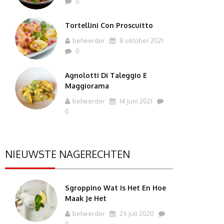
0
Tortellini Con Proscuitto
beheerder
8 oktober 2021
0
Agnolotti Di Taleggio E
Maggiorama
beheerder
14 juni 2021
0
NIEUWSTE NAGERECHTEN
Sgroppino Wat Is Het En Hoe
Maak Je Het
beheerder
25 juli 2020