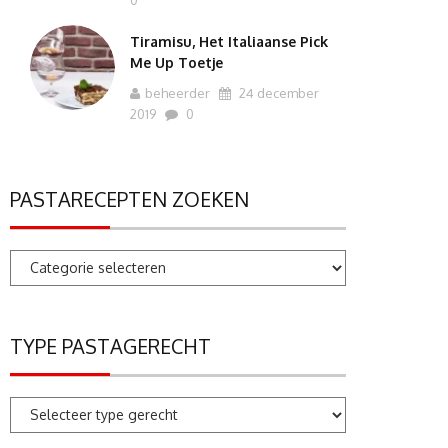
0
Tiramisu, Het Italiaanse Pick
Me Up Toetje
beheerder
24 december
2019
0
PASTARECEPTEN ZOEKEN
Pastarecepten
zoeken
TYPE PASTAGERECHT