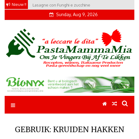
Skip
Nieuw !!
Lasagne con Funghi e zucchine
to
Sunday, Aug 9, 2026
content
Pastamammamia
Pastarecepten om je vingers bij af te likken
GEBRUIK:
KRUIDEN HAKKEN