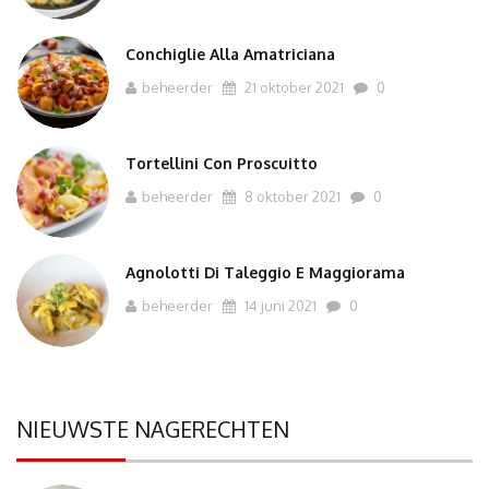
Conchiglie Alla Amatriciana
beheerder
21 oktober 2021
0
Tortellini Con Proscuitto
beheerder
8 oktober 2021
0
Agnolotti Di Taleggio E Maggiorama
beheerder
14 juni 2021
0
NIEUWSTE NAGERECHTEN