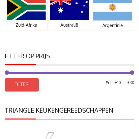
Zuid-Afrika
Australië
Argentinië
FILTER OP PRIJS
Mi
Ma
Prijs:
€10
—
€30
FILTER
pri
pri
TRIANGLE KEUKENGEREEDSCHAPPEN