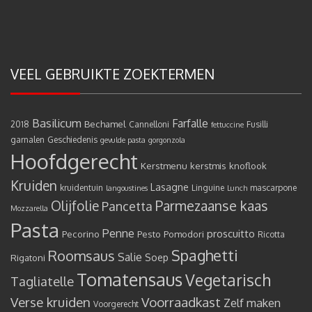
VEEL GEBRUIKTE ZOEKTERMEN
Basilicum
Farfalle
Bechamel
2018
Cannelloni
Fusilli
fettuccine
garnalen
Geschiedenis
gevulde pasta
gorgonzola
Hoofdgerecht
Kerstmenu
kerstmis
knoflook
Kruiden
Lasagne
kruidentuin
Linguine
mascarpone
langoustines
Lunch
Olijfolie
Parmezaanse kaas
Pancetta
Mozzarella
Pasta
Penne
proscuitto
Pecorino
Pesto
Pomodori
Ricotta
Spaghetti
Roomsaus
Salie
Rigatoni
Soep
Tomatensaus
Vegetarisch
Tagliatelle
Verse kruiden
Voorraadkast
Zelf maken
Voorgerecht