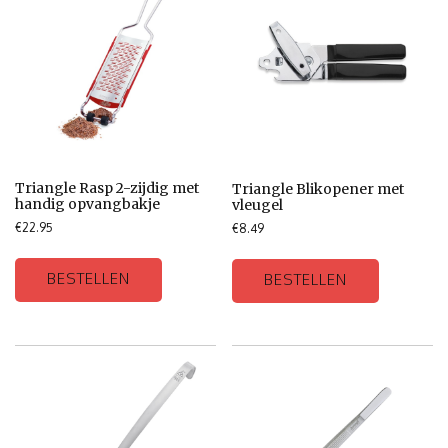
Triangle Rasp 2-zijdig met
Triangle Blikopener met
handig opvangbakje
vleugel
€
22.95
€
8.49
BESTELLEN
BESTELLEN