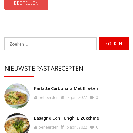
BESTELLEN
Zoeken
naar:
NIEUWSTE PASTARECEPTEN
Farfalle Carbonara Met Erwten
beheerder
14 juni 2022
0
Lasagne Con Funghi E Zucchine
beheerder
6 april 2022
0