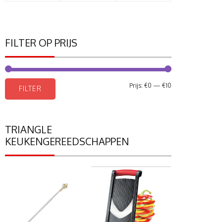
FILTER OP PRIJS
Min.
Max.
Prijs:
€0
—
€10
FILTER
prijs
prijs
TRIANGLE
KEUKENGEREEDSCHAPPEN