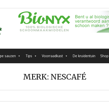
pe sauzen
Tips
Voorraadkast
De kruidentuin
Shop
MERK:
NESCAFÉ