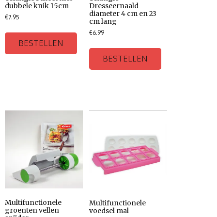
dubbele knik 15cm
Dresseernaald
diameter 4 cm en 23
€
7.95
cm lang
€
6.99
BESTELLEN
BESTELLEN
Multifunctionele
Multifunctionele
groenten vellen
voedsel mal