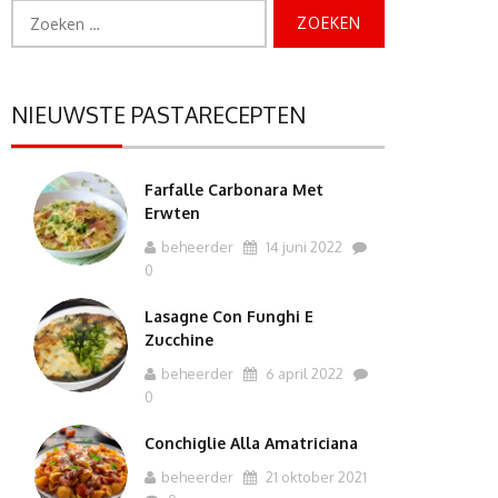
Zoeken
naar:
NIEUWSTE PASTARECEPTEN
Farfalle Carbonara Met
Erwten
beheerder
14 juni 2022
0
Lasagne Con Funghi E
Zucchine
beheerder
6 april 2022
0
Conchiglie Alla Amatriciana
beheerder
21 oktober 2021