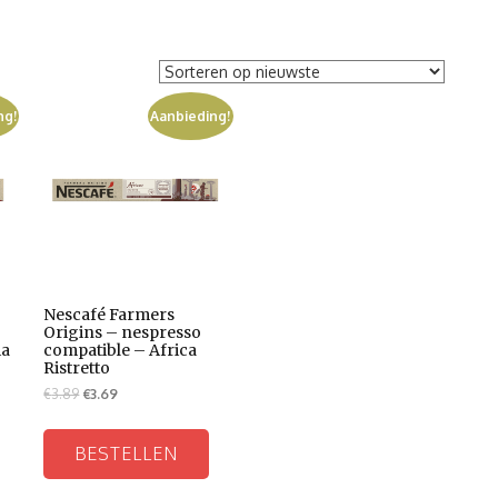
ng!
Aanbieding!
Nescafé Farmers
Origins – nespresso
ia
compatible – Africa
Ristretto
€
3.89
€
3.69
BESTELLEN