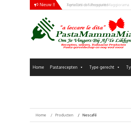
Skip
Nieuw !!
Agnolotti di Taleggio e Maggiorama
to
content
Pastamammamia
Pastarecepten om je vingers bij af te likken
Home
Pastarecepten
Type gerecht
Ty
Home
Producten
Nescafé