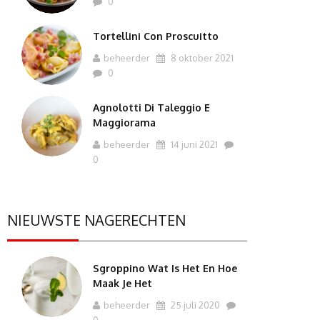
0
Tortellini Con Proscuitto
beheerder
8 oktober 2021
0
Agnolotti Di Taleggio E
Maggiorama
beheerder
14 juni 2021
0
NIEUWSTE NAGERECHTEN
Sgroppino Wat Is Het En Hoe
Maak Je Het
beheerder
25 juli 2020