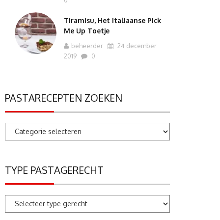
0
Tiramisu, Het Italiaanse Pick
Me Up Toetje
beheerder
24 december
2019
0
PASTARECEPTEN ZOEKEN
Pastarecepten
zoeken
TYPE PASTAGERECHT