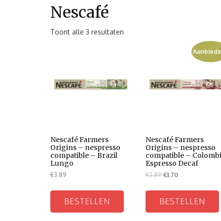
Nescafé
Toont alle 3 resultaten
Aanbiedi
Nescafé Farmers
Nescafé Farmers
Origins – nespresso
Origins – nespresso
compatible – Brazil
compatible – Colomb
Lungo
Espresso Decaf
€
3.89
€
3.89
€
3.70
BESTELLEN
BESTELLEN