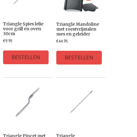
Triangle Spies lelie
Triangle Mandoline
voor grill en oven
met roestvrijstalen
30cm
mes en geleider
€
9.95
€
44.95
BESTELLEN
BESTELLEN
Triangle Pincet met
Triangle