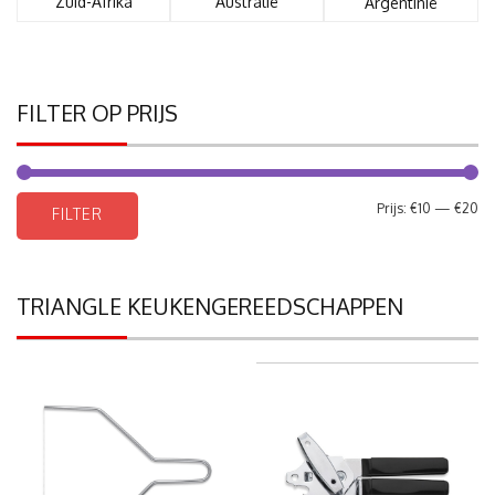
Zuid-Afrika
Australië
Argentinië
FILTER OP PRIJS
Mi
Ma
Prijs:
€10
—
€20
FILTER
pri
pri
TRIANGLE KEUKENGEREEDSCHAPPEN