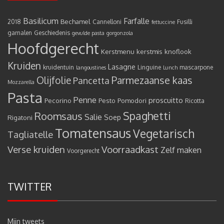
Basilicum
Farfalle
Bechamel
2018
Cannelloni
Fusilli
fettuccine
garnalen
Geschiedenis
gevulde pasta
gorgonzola
Hoofdgerecht
Kerstmenu
kerstmis
knoflook
Kruiden
Lasagne
kruidentuin
Linguine
mascarpone
langoustines
Lunch
Olijfolie
Parmezaanse kaas
Pancetta
Mozzarella
Pasta
Penne
proscuitto
Pecorino
Pesto
Pomodori
Ricotta
Spaghetti
Roomsaus
Salie
Rigatoni
Soep
Tomatensaus
Vegetarisch
Tagliatelle
Verse kruiden
Voorraadkast
Zelf maken
Voorgerecht
TWITTER
Mijn tweets