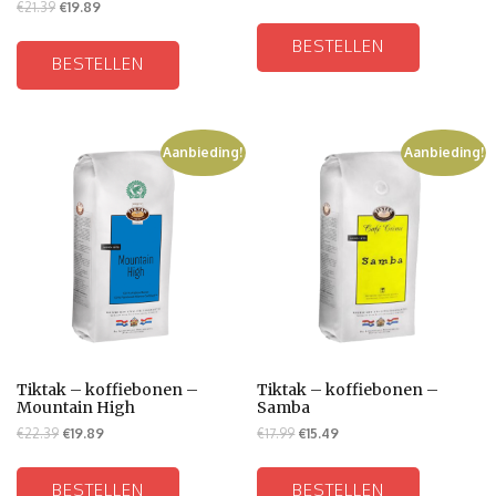
€
21.39
€
19.89
BESTELLEN
BESTELLEN
Aanbieding!
Aanbieding!
Tiktak – koffiebonen –
Tiktak – koffiebonen –
Mountain High
Samba
€
22.39
€
19.89
€
17.99
€
15.49
BESTELLEN
BESTELLEN