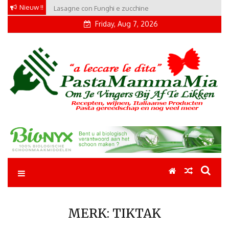
Skip
Nieuw !!
Lasagne con Funghi e zucchine
to
Friday, Aug 7, 2026
content
Pastamammamia
Pastarecepten om je vingers bij af te likken
MERK:
TIKTAK