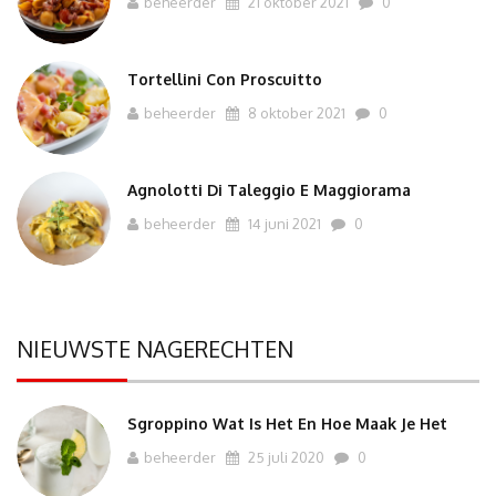
beheerder
21 oktober 2021
0
Tortellini Con Proscuitto
beheerder
8 oktober 2021
0
Agnolotti Di Taleggio E Maggiorama
beheerder
14 juni 2021
0
NIEUWSTE NAGERECHTEN
Sgroppino Wat Is Het En Hoe Maak Je Het
beheerder
25 juli 2020
0