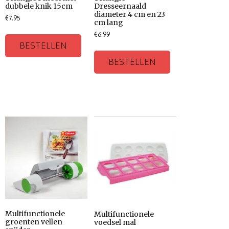
dubbele knik 15cm
Dresseernaald
diameter 4 cm en 23
€
7.95
cm lang
€
6.99
BESTELLEN
BESTELLEN
Multifunctionele
Multifunctionele
groenten vellen
voedsel mal