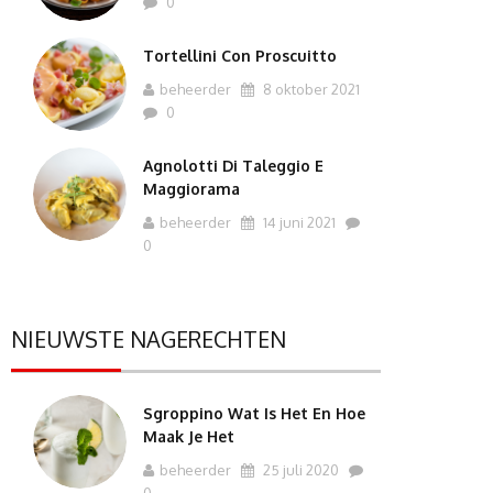
0
Tortellini Con Proscuitto
beheerder
8 oktober 2021
0
Agnolotti Di Taleggio E
Maggiorama
beheerder
14 juni 2021
0
NIEUWSTE NAGERECHTEN
Sgroppino Wat Is Het En Hoe
Maak Je Het
beheerder
25 juli 2020