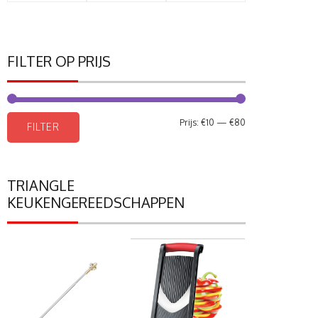
FILTER OP PRIJS
Min.
Max.
Prijs:
€10
—
€80
FILTER
prijs
prijs
TRIANGLE
KEUKENGEREEDSCHAPPEN