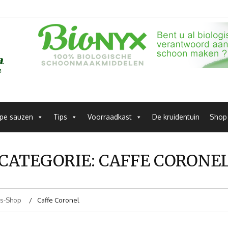
pe sauzen
Tips
Voorraadkast
De kruidentuin
Shop
CATEGORIE:
CAFFE CORONE
s-Shop
Caffe Coronel