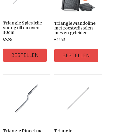
Triangle Spies lelie
Triangle Mandoline
voor grill en oven
met roestvrijstalen
30cm
mes en geleider
€
9.95
€
44.95
BESTELLEN
BESTELLEN
Triangle Pincet met
Triangle