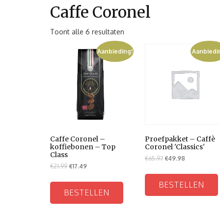
Caffe Coronel
Toont alle 6 resultaten
Aanbieding!
Aanbiedi
Caffe Coronel –
Proefpakket – Caffè
koffiebonen – Top
Coronel 'Classics'
Class
€
65.97
€
49.98
€
21.99
€
17.49
BESTELLEN
BESTELLEN