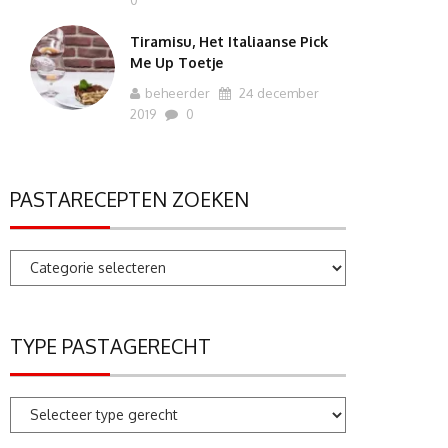
0
Tiramisu, Het Italiaanse Pick
Me Up Toetje
beheerder
24 december
2019
0
PASTARECEPTEN ZOEKEN
Pastarecepten
zoeken
TYPE PASTAGERECHT