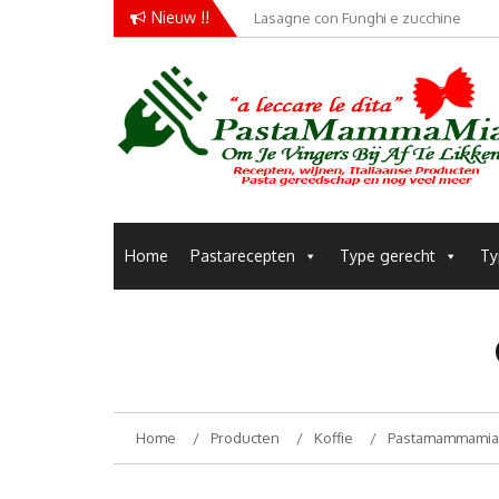
Skip
Nieuw !!
Lasagne con Funghi e zucchine
to
content
Pastamammamia
Pastarecepten om je vingers bij af te likken
Home
Pastarecepten
Type gerecht
Ty
Home
Producten
Koffie
Pastamammamia