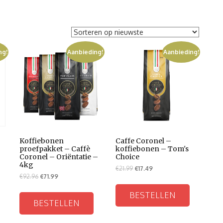
ng!
Aanbieding!
Aanbieding!
Koffiebonen
Caffe Coronel –
proefpakket – Caffè
koffiebonen – Tom's
Coronel – Oriëntatie –
Choice
4kg
€
21.99
€
17.49
€
92.96
€
71.99
BESTELLEN
BESTELLEN