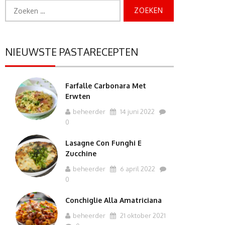
Zoeken
naar:
NIEUWSTE PASTARECEPTEN
Farfalle Carbonara Met
Erwten
beheerder
14 juni 2022
0
Lasagne Con Funghi E
Zucchine
beheerder
6 april 2022
0
Conchiglie Alla Amatriciana
beheerder
21 oktober 2021