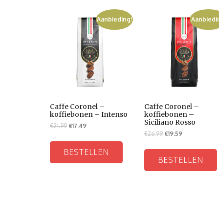
Aanbieding!
Aanbiedi
Caffe Coronel –
Caffe Coronel –
koffiebonen – Intenso
koffiebonen –
Siciliano Rosso
€
21.99
€
17.49
€
26.99
€
19.59
BESTELLEN
BESTELLEN