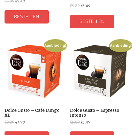
€
5.89
€
5.49
€
5.89
€
5.49
BESTELLEN
BESTELLEN
Aanbieding!
Aanbieding!
Dolce Gusto – Cafe Lungo
Dolce Gusto – Espresso
XL
Intenso
€
9.89
€
7.99
€
5.89
€
5.49