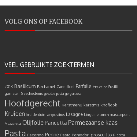
VOLG ONS OP FACEBOOK
VEEL GEBRUIKTE ZOEKTERMEN
Basilicum
Farfalle
Bechamel
2018
Cannelloni
Fusilli
fettuccine
garnalen
Geschiedenis
gevulde pasta
gorgonzola
Hoofdgerecht
Kerstmenu
kerstmis
knoflook
Kruiden
Lasagne
kruidentuin
Linguine
mascarpone
langoustines
Lunch
Olijfolie
Parmezaanse kaas
Pancetta
Mozzarella
Pasta
Penne
proscuitto
Pecorino
Pesto
Pomodori
Ricotta