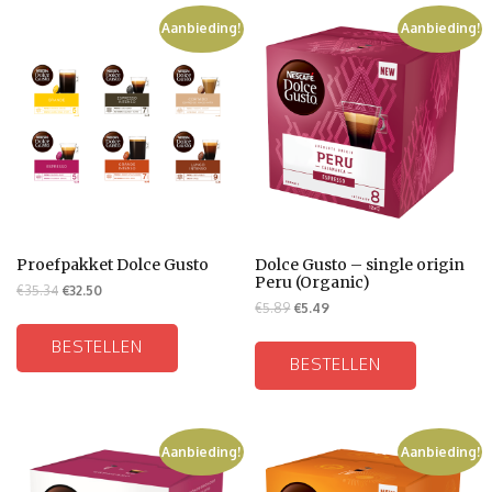
Aanbieding!
Aanbieding!
Proefpakket Dolce Gusto
Dolce Gusto – single origin
Peru (Organic)
€
35.34
€
32.50
€
5.89
€
5.49
BESTELLEN
BESTELLEN
Aanbieding!
Aanbieding!