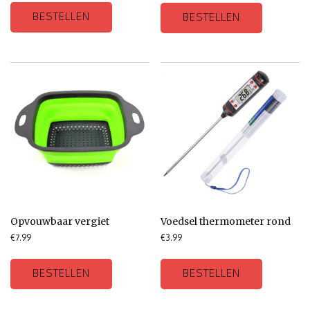
BESTELLEN
BESTELLEN
Opvouwbaar vergiet
Voedsel thermometer rond
€
7.99
€
3.99
BESTELLEN
BESTELLEN