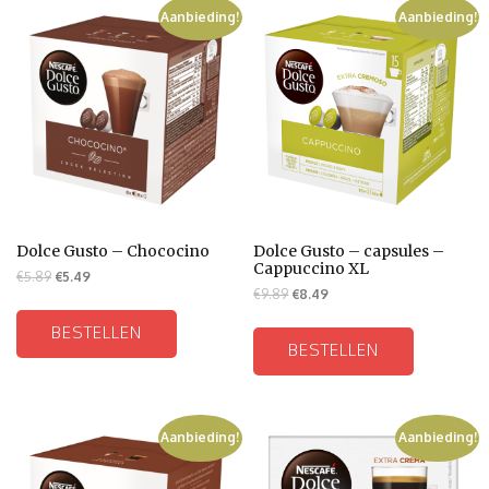
Aanbieding!
Aanbieding!
Dolce Gusto – Chococino
Dolce Gusto – capsules –
Cappuccino XL
€
5.89
€
5.49
€
9.89
€
8.49
BESTELLEN
BESTELLEN
Aanbieding!
Aanbieding!