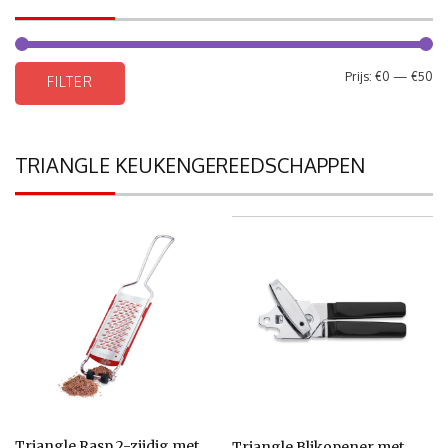
Mi
Ma
Prijs:
€0
—
€50
FILTER
pri
pri
TRIANGLE KEUKENGEREEDSCHAPPEN
Triangle Rasp 2-zijdig met
Triangle Blikopener met