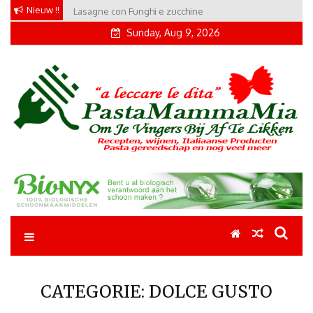
Skip
Nieuw !!
Lasagne con Funghi e zucchine
Conchiglie alla Amatriciana
to
Sunday, Aug 9, 2026
content
Pastamammamia
Pastarecepten om je vingers bij af te likken
CATEGORIE:
DOLCE GUSTO