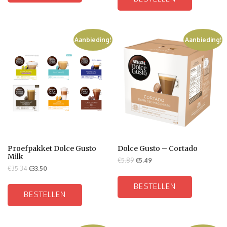
Aanbieding!
Aanbieding!
Proefpakket Dolce Gusto
Dolce Gusto – Cortado
Milk
€
5.89
€
5.49
€
35.34
€
33.50
BESTELLEN
BESTELLEN