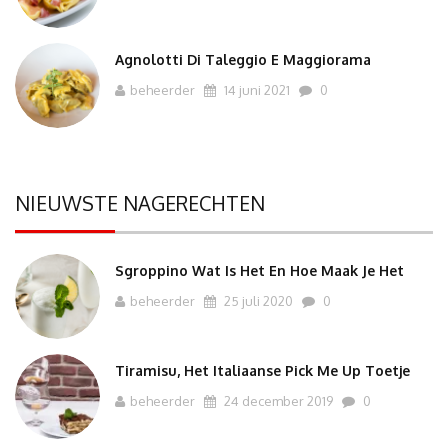
Agnolotti Di Taleggio E Maggiorama
beheerder
14 juni 2021
0
NIEUWSTE NAGERECHTEN
Sgroppino Wat Is Het En Hoe Maak Je Het
beheerder
25 juli 2020
0
Tiramisu, Het Italiaanse Pick Me Up Toetje
beheerder
24 december 2019
0