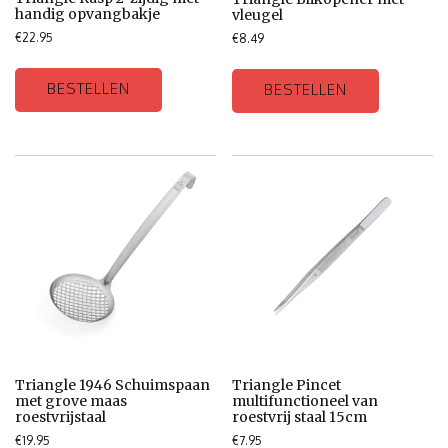
handig opvangbakje
vleugel
€
22.95
€
8.49
BESTELLEN
BESTELLEN
Triangle 1946 Schuimspaan
Triangle Pincet
met grove maas
multifunctioneel van
roestvrijstaal
roestvrij staal 15cm
€
19.95
€
7.95