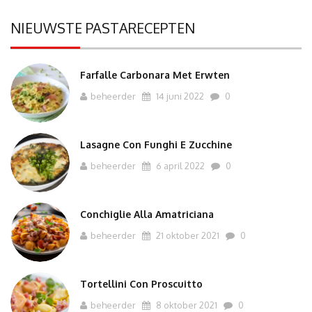
NIEUWSTE PASTARECEPTEN
Farfalle Carbonara Met Erwten
beheerder
14 juni 2022
0
Lasagne Con Funghi E Zucchine
beheerder
6 april 2022
0
Conchiglie Alla Amatriciana
beheerder
21 oktober 2021
0
Tortellini Con Proscuitto
beheerder
8 oktober 2021
0