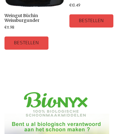
€
10.49
Weingut Büchin
Weissburgunder
BESTELLEN
€
11.98
BESTELLEN