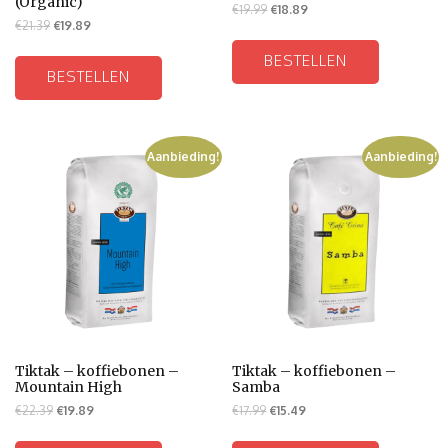
(Organic)
€
19.99
€
18.89
€
21.39
€
19.89
BESTELLEN
BESTELLEN
Aanbieding!
Aanbieding!
Tiktak – koffiebonen –
Tiktak – koffiebonen –
Mountain High
Samba
€
22.39
€
19.89
€
17.99
€
15.49