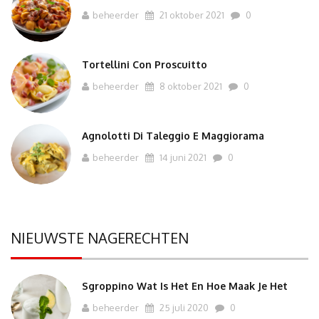
beheerder
21 oktober 2021
0
Tortellini Con Proscuitto
beheerder
8 oktober 2021
0
Agnolotti Di Taleggio E Maggiorama
beheerder
14 juni 2021
0
NIEUWSTE NAGERECHTEN
Sgroppino Wat Is Het En Hoe Maak Je Het
beheerder
25 juli 2020
0