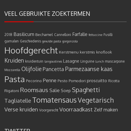
VEEL GEBRUIKTE ZOEKTERMEN
Basilicum
Farfalle
Bechamel
2018
Cannelloni
Fusilli
fettuccine
garnalen
Geschiedenis
gevulde pasta
gorgonzola
Hoofdgerecht
Kerstmenu
kerstmis
knoflook
Kruiden
Lasagne
kruidentuin
Linguine
mascarpone
langoustines
Lunch
Olijfolie
Parmezaanse kaas
Pancetta
Mozzarella
Pasta
Penne
proscuitto
Pecorino
Pesto
Pomodori
Ricotta
Spaghetti
Roomsaus
Salie
Rigatoni
Soep
Tomatensaus
Vegetarisch
Tagliatelle
Verse kruiden
Voorraadkast
Zelf maken
Voorgerecht