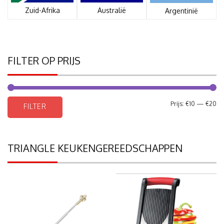
Zuid-Afrika
Australië
Argentinië
FILTER OP PRIJS
Mi
Ma
Prijs:
€10
—
€20
FILTER
pri
pri
TRIANGLE KEUKENGEREEDSCHAPPEN