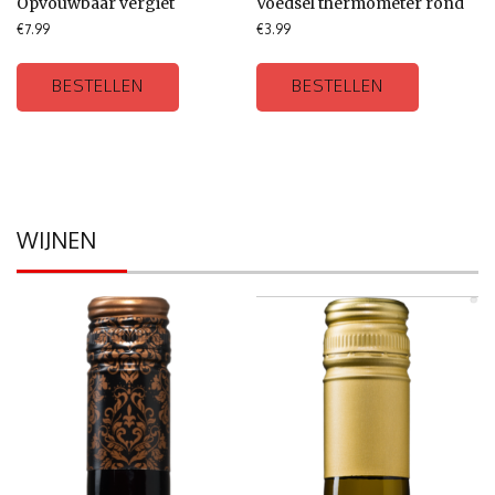
Opvouwbaar vergiet
Voedsel thermometer rond
€
7.99
€
3.99
BESTELLEN
BESTELLEN
WIJNEN