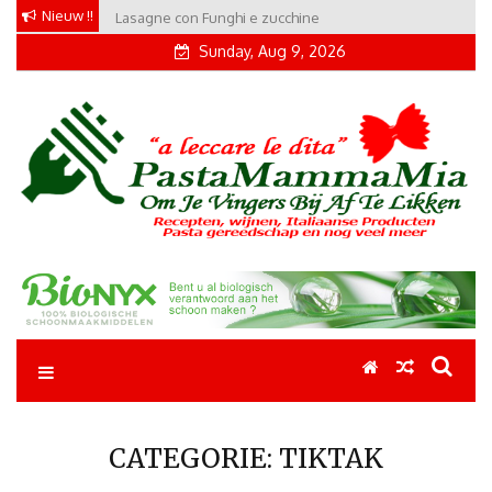
Skip
Nieuw !!
Lasagne con Funghi e zucchine
to
Sunday, Aug 9, 2026
content
Pastamammamia
Pastarecepten om je vingers bij af te likken
CATEGORIE:
TIKTAK