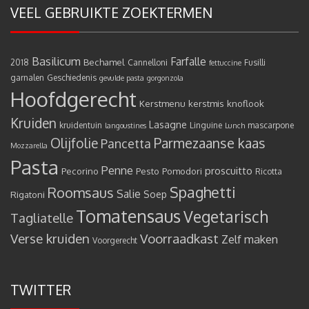
VEEL GEBRUIKTE ZOEKTERMEN
Basilicum
Farfalle
Bechamel
2018
Cannelloni
Fusilli
fettuccine
garnalen
Geschiedenis
gevulde pasta
gorgonzola
Hoofdgerecht
Kerstmenu
kerstmis
knoflook
Kruiden
Lasagne
kruidentuin
Linguine
mascarpone
langoustines
Lunch
Olijfolie
Parmezaanse kaas
Pancetta
Mozzarella
Pasta
Penne
proscuitto
Pecorino
Pesto
Pomodori
Ricotta
Spaghetti
Roomsaus
Salie
Rigatoni
Soep
Tomatensaus
Vegetarisch
Tagliatelle
Verse kruiden
Voorraadkast
Zelf maken
Voorgerecht
TWITTER