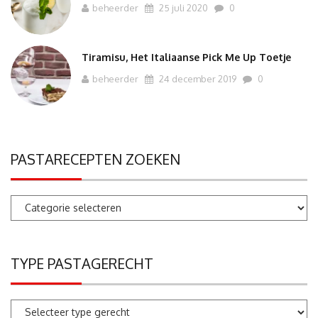
beheerder
25 juli 2020
0
Tiramisu, Het Italiaanse Pick Me Up Toetje
beheerder
24 december 2019
0
PASTARECEPTEN ZOEKEN
Pastarecepten
zoeken
TYPE PASTAGERECHT