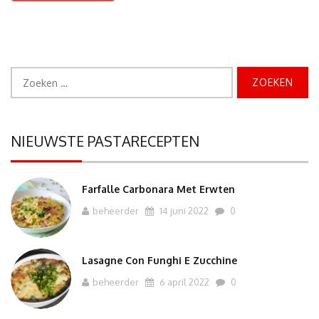
Zoeken
naar:
NIEUWSTE PASTARECEPTEN
Farfalle Carbonara Met Erwten
beheerder
14 juni 2022
0
Lasagne Con Funghi E Zucchine
beheerder
6 april 2022
0