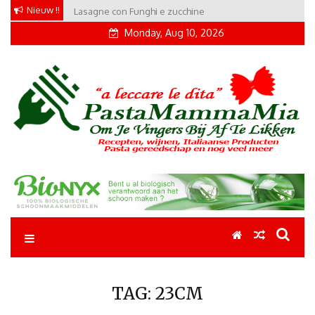
Skip
Nieuw !!
Lasagne con Funghi e zucchine
to
Monday, Aug 10, 2026
content
Pastamammamia
Pastarecepten om je vingers bij af te likken
TAG:
23CM