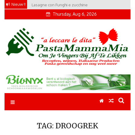
Skip
Nieuw !!
Lasagne con Funghi e zucchine
to
Thursday, Aug 6, 2026
content
Pastamammamia
Pastarecepten om je vingers bij af te likken
TAG:
DROOGREK