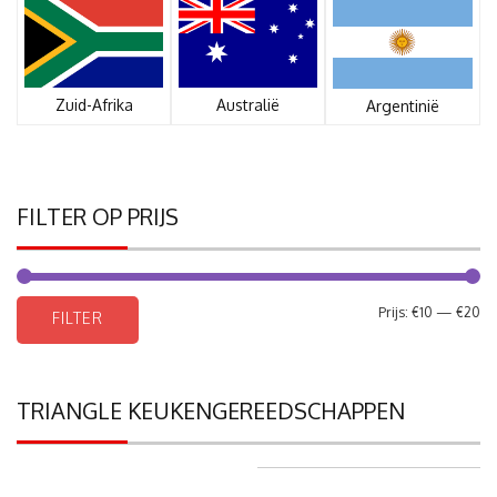
Zuid-Afrika
Australië
Argentinië
FILTER OP PRIJS
Mi
Ma
Prijs:
€10
—
€20
FILTER
pri
pri
TRIANGLE KEUKENGEREEDSCHAPPEN