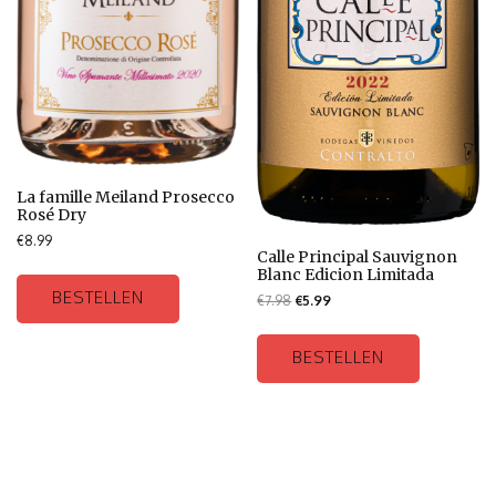
La famille Meiland Prosecco
Rosé Dry
€
8.99
Calle Principal Sauvignon
Blanc Edicion Limitada
BESTELLEN
€
7.98
€
5.99
BESTELLEN