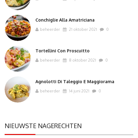
Conchiglie Alla Amatriciana
beheerder
21 oktober 2021
0
Tortellini Con Proscuitto
beheerder
8 oktober 2021
0
Agnolotti Di Taleggio E Maggiorama
beheerder
14 juni 2021
0
NIEUWSTE NAGERECHTEN