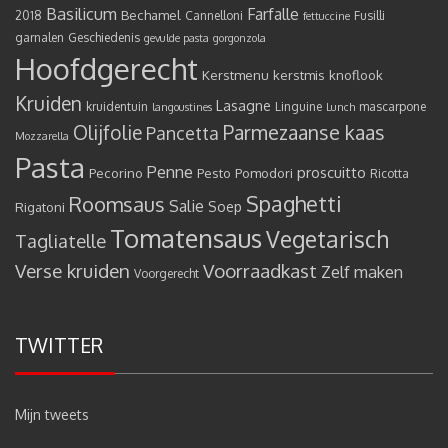
Basilicum
Farfalle
Bechamel
2018
Cannelloni
Fusilli
fettuccine
garnalen
Geschiedenis
gevulde pasta
gorgonzola
Hoofdgerecht
Kerstmenu
kerstmis
knoflook
Kruiden
Lasagne
kruidentuin
Linguine
mascarpone
langoustines
Lunch
Olijfolie
Parmezaanse kaas
Pancetta
Mozzarella
Pasta
Penne
proscuitto
Pecorino
Pesto
Pomodori
Ricotta
Spaghetti
Roomsaus
Salie
Rigatoni
Soep
Tomatensaus
Vegetarisch
Tagliatelle
Verse kruiden
Voorraadkast
Zelf maken
Voorgerecht
TWITTER
Mijn tweets