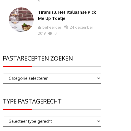
0
Tiramisu, Het Italiaanse Pick
Me Up Toetje
beheerder
24 december
2019
0
PASTARECEPTEN ZOEKEN
Pastarecepten
zoeken
TYPE PASTAGERECHT