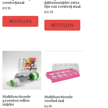
roestvrijstaal
Juliënnesnijder extra
fijn van roestvrij staal
€
19.95
€
10.99
BESTELLEN
BESTELLEN
Multifunctionele
Multifunctionele
groenten vellen
voedsel mal
snijder
€
6.99