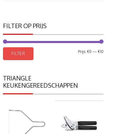
FILTER OP PRIJS
Min.
Max.
Prijs:
€0
—
€10
FILTER
prijs
prijs
TRIANGLE
KEUKENGEREEDSCHAPPEN