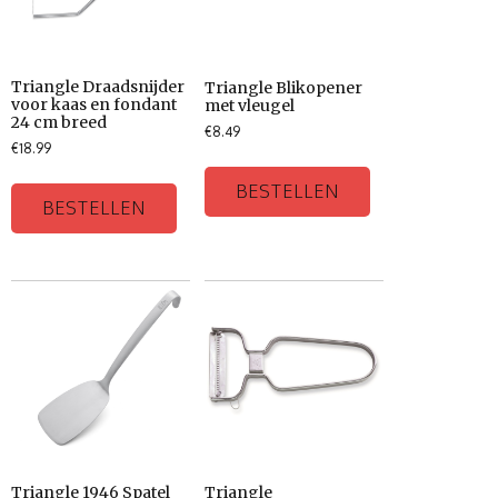
Triangle Draadsnijder
Triangle Blikopener
voor kaas en fondant
met vleugel
24 cm breed
€
8.49
€
18.99
BESTELLEN
BESTELLEN
Triangle 1946 Spatel
Triangle