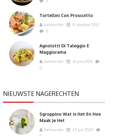
0
Tortellini Con Proscuitto
beheerder
8 oktober 2021
0
Agnolotti Di Taleggio E
Maggiorama
beheerder
14 juni 2021
0
NIEUWSTE NAGERECHTEN
Sgroppino Wat Is Het En Hoe
Maak Je Het
beheerder
25 juli 2020