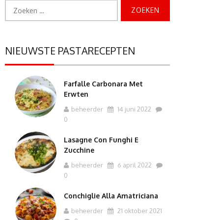
Zoeken
naar:
NIEUWSTE PASTARECEPTEN
Farfalle Carbonara Met
Erwten
beheerder
14 juni 2022
0
Lasagne Con Funghi E
Zucchine
beheerder
6 april 2022
0
Conchiglie Alla Amatriciana
beheerder
21 oktober 2021