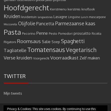
gevulde pasta
gorgonzola
Hoofdgerecht
Kerstmenu
kerstmis
knoflook
Kruiden
Lasagne
kruidentuin
Linguine
mascarpone
langoustines
Lunch
Olijfolie
Parmezaanse kaas
Pancetta
Mozzarella
Pasta
Penne
proscuitto
Pecorino
Pesto
Pomodori
Ricotta
Spaghetti
Roomsaus
Salie
Rigatoni
Soep
Tomatensaus
Vegetarisch
Tagliatelle
Verse kruiden
Voorraadkast
Zelf maken
Voorgerecht
TWITTER
Mijn tweets
Privacy & Cookies: This site uses cookies. By continuing to use this