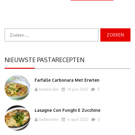
Zoeken
naar:
NIEUWSTE PASTARECEPTEN
Farfalle Carbonara Met Erwten
beheerder
14 juni 2022
0
Lasagne Con Funghi E Zucchine
beheerder
6 april 2022
0