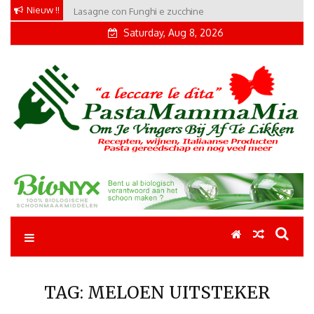
Skip
Nieuw !!
Lasagne con Funghi e zucchine
to
Saturday, Aug 8, 2026
content
Pastamammamia
Pastarecepten om je vingers bij af te likken
TAG:
MELOEN UITSTEKER