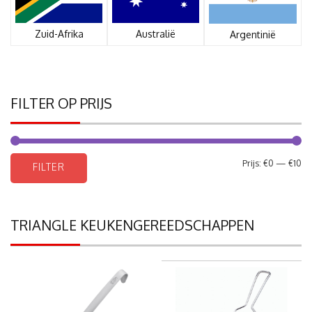
Zuid-Afrika
Australië
Argentinië
FILTER OP PRIJS
Mi
Ma
Prijs:
€0
—
€10
FILTER
pri
pri
TRIANGLE KEUKENGEREEDSCHAPPEN