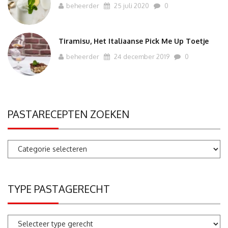
beheerder
25 juli 2020
0
Tiramisu, Het Italiaanse Pick Me Up Toetje
beheerder
24 december 2019
0
PASTARECEPTEN ZOEKEN
Pastarecepten
zoeken
TYPE PASTAGERECHT