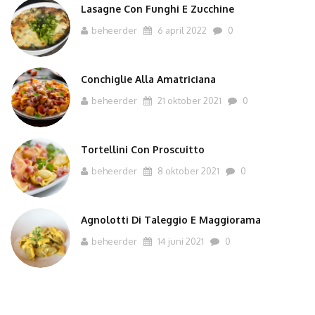
Lasagne Con Funghi E Zucchine
beheerder
6 april 2022
0
Conchiglie Alla Amatriciana
beheerder
21 oktober 2021
0
Tortellini Con Proscuitto
beheerder
8 oktober 2021
0
Agnolotti Di Taleggio E Maggiorama
beheerder
14 juni 2021
0