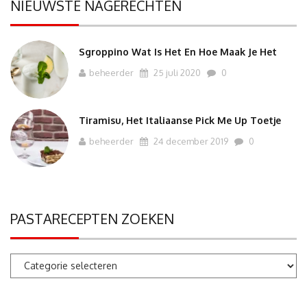
NIEUWSTE NAGERECHTEN
Sgroppino Wat Is Het En Hoe Maak Je Het
beheerder
25 juli 2020
0
Tiramisu, Het Italiaanse Pick Me Up Toetje
beheerder
24 december 2019
0
PASTARECEPTEN ZOEKEN
Pastarecepten
zoeken