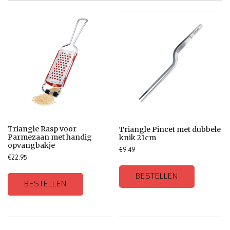
Triangle Rasp voor
Triangle Pincet met dubbele
Parmezaan met handig
knik 21cm
opvangbakje
€
9.49
€
22.95
BESTELLEN
BESTELLEN