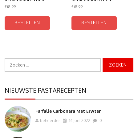
€
18.99
€
18.99
BESTELLEN
BESTELLEN
Zoeken
naar:
NIEUWSTE PASTARECEPTEN
Farfalle Carbonara Met Erwten
beheerder
14 juni 2022
0