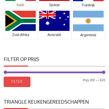
Italië
Spanje
Frankrijk
Zuid-Afrika
Australië
Argentinië
FILTER OP PRIJS
Mi
Ma
Prijs:
€10
—
€20
FILTER
pri
pri
TRIANGLE KEUKENGEREEDSCHAPPEN