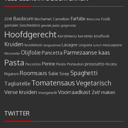
Basilicum
Farfalle
Bechamel
2018
Cannelloni
Fusilli
fettuccine
garnalen
Geschiedenis
gevulde pasta
gorgonzola
Hoofdgerecht
Kerstmenu
kerstmis
knoflook
Kruiden
Lasagne
kruidentuin
Linguine
mascarpone
langoustines
Lunch
Olijfolie
Parmezaanse kaas
Pancetta
Mozzarella
Pasta
Penne
proscuitto
Pecorino
Pesto
Pomodori
Ricotta
Spaghetti
Roomsaus
Salie
Rigatoni
Soep
Tomatensaus
Vegetarisch
Tagliatelle
Verse kruiden
Voorraadkast
Zelf maken
Voorgerecht
TWITTER