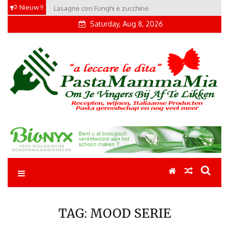
Skip
Nieuw !!
Lasagne con Funghi e zucchine
to
Saturday, Aug 8, 2026
content
Pastamammamia
Pastarecepten om je vingers bij af te likken
TAG:
MOOD SERIE