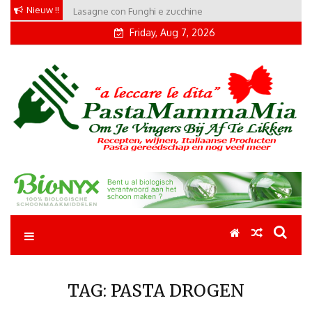
Skip
Nieuw !!
Lasagne con Funghi e zucchine
Conchiglie alla Amatriciana
to
Friday, Aug 7, 2026
content
Pastamammamia
Pastarecepten om je vingers bij af te likken
TAG:
PASTA DROGEN