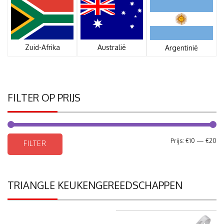
Zuid-Afrika
Australië
Argentinië
FILTER OP PRIJS
Mi
Ma
Prijs:
€10
—
€20
FILTER
pri
pri
TRIANGLE KEUKENGEREEDSCHAPPEN