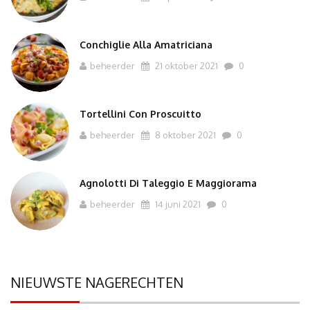
Conchiglie Alla Amatriciana
beheerder
21 oktober 2021
0
Tortellini Con Proscuitto
beheerder
8 oktober 2021
0
Agnolotti Di Taleggio E Maggiorama
beheerder
14 juni 2021
0
NIEUWSTE NAGERECHTEN