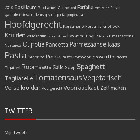
Basilicum
Farfalle
Bechamel
2018
Cannelloni
Fusilli
fettuccine
garnalen
Geschiedenis
gevulde pasta
gorgonzola
Hoofdgerecht
Kerstmenu
kerstmis
knoflook
Kruiden
Lasagne
kruidentuin
Linguine
mascarpone
langoustines
Lunch
Olijfolie
Parmezaanse kaas
Pancetta
Mozzarella
Pasta
Penne
proscuitto
Pecorino
Pesto
Pomodori
Ricotta
Spaghetti
Roomsaus
Salie
Rigatoni
Soep
Tomatensaus
Vegetarisch
Tagliatelle
Verse kruiden
Voorraadkast
Zelf maken
Voorgerecht
TWITTER
Mijn tweets