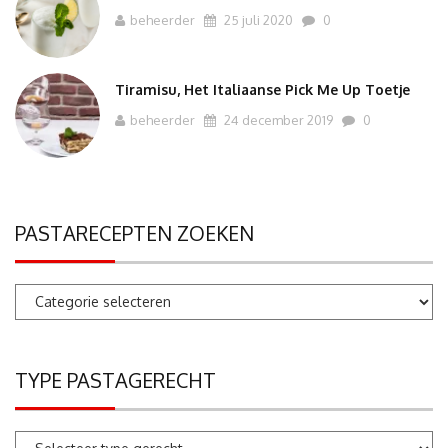
beheerder
25 juli 2020
0
Tiramisu, Het Italiaanse Pick Me Up Toetje
beheerder
24 december 2019
0
PASTARECEPTEN ZOEKEN
Pastarecepten
zoeken
TYPE PASTAGERECHT