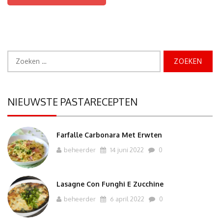
Zoeken
naar:
NIEUWSTE PASTARECEPTEN
Farfalle Carbonara Met Erwten
beheerder
14 juni 2022
0
Lasagne Con Funghi E Zucchine
beheerder
6 april 2022
0