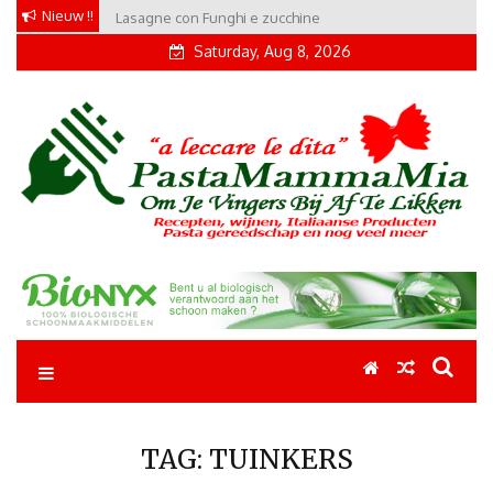
Skip
Nieuw !!
Lasagne con Funghi e zucchine
to
Saturday, Aug 8, 2026
content
Pastamammamia
Pastarecepten om je vingers bij af te likken
TAG:
TUINKERS