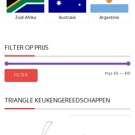
Zuid-Afrika
Australië
Argentinië
FILTER OP PRIJS
Mi
Ma
Prijs:
€0
—
€10
FILTER
pri
pri
TRIANGLE KEUKENGEREEDSCHAPPEN