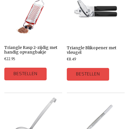
Triangle Rasp 2-zijdig met
Triangle Blikopener met
handig opvangbakje
vleugel
€
22.95
€
8.49
BESTELLEN
BESTELLEN