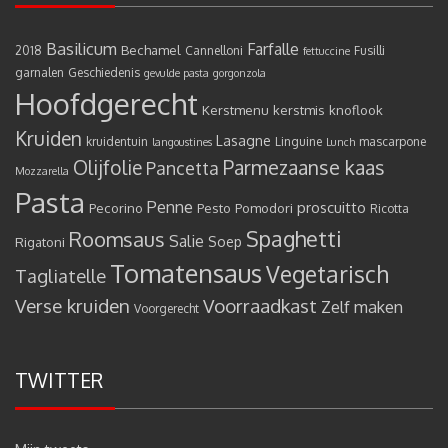
Basilicum
Farfalle
Bechamel
2018
Cannelloni
Fusilli
fettuccine
garnalen
Geschiedenis
gevulde pasta
gorgonzola
Hoofdgerecht
Kerstmenu
kerstmis
knoflook
Kruiden
Lasagne
kruidentuin
Linguine
mascarpone
langoustines
Lunch
Olijfolie
Parmezaanse kaas
Pancetta
Mozzarella
Pasta
Penne
proscuitto
Pecorino
Pesto
Pomodori
Ricotta
Spaghetti
Roomsaus
Salie
Rigatoni
Soep
Tomatensaus
Vegetarisch
Tagliatelle
Verse kruiden
Voorraadkast
Zelf maken
Voorgerecht
TWITTER