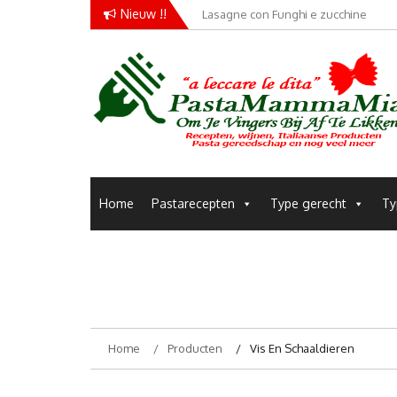
Skip
Nieuw !!
Lasagne con Funghi e zucchine
to
content
Pastamammamia
Pastarecepten om je vingers bij af te likken
Home
Pastarecepten
Type gerecht
Ty
Home
Producten
Vis En Schaaldieren