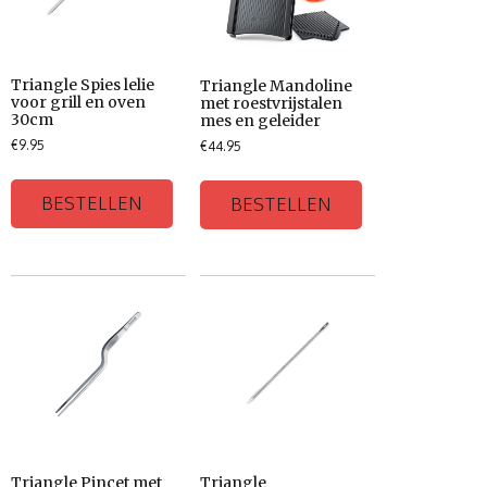
Triangle Spies lelie
Triangle Mandoline
voor grill en oven
met roestvrijstalen
30cm
mes en geleider
€
9.95
€
44.95
BESTELLEN
BESTELLEN
Triangle Pincet met
Triangle