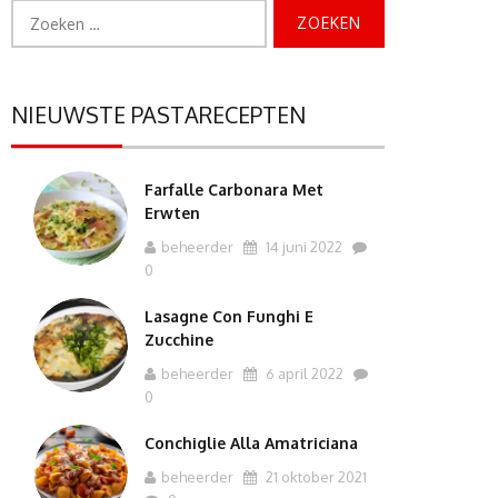
Zoeken
naar:
NIEUWSTE PASTARECEPTEN
Farfalle Carbonara Met
Erwten
beheerder
14 juni 2022
0
Lasagne Con Funghi E
Zucchine
beheerder
6 april 2022
0
Conchiglie Alla Amatriciana
beheerder
21 oktober 2021