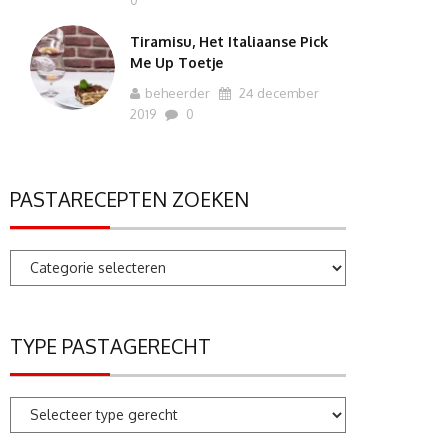
0
Tiramisu, Het Italiaanse Pick
Me Up Toetje
beheerder
24 december
2019
0
PASTARECEPTEN ZOEKEN
Pastarecepten
zoeken
TYPE PASTAGERECHT