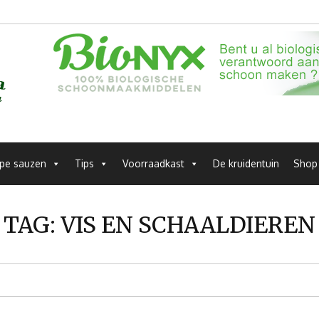
pe sauzen
Tips
Voorraadkast
De kruidentuin
Shop
TAG:
VIS EN SCHAALDIEREN