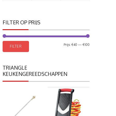
FILTER OP PRIJS
Min.
Max.
Prijs:
€40
—
€100
FILTER
prijs
prijs
TRIANGLE
KEUKENGEREEDSCHAPPEN