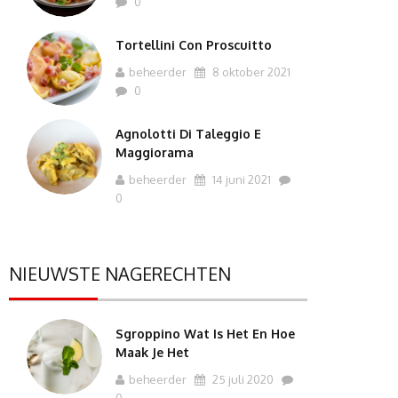
0
Tortellini Con Proscuitto
beheerder
8 oktober 2021
0
Agnolotti Di Taleggio E
Maggiorama
beheerder
14 juni 2021
0
NIEUWSTE NAGERECHTEN
Sgroppino Wat Is Het En Hoe
Maak Je Het
beheerder
25 juli 2020