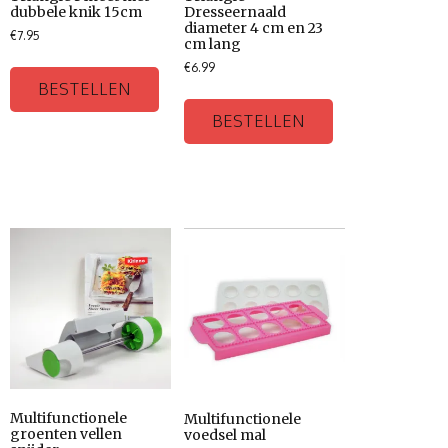
dubbele knik 15cm
Dresseernaald
diameter 4 cm en 23
€
7.95
cm lang
€
6.99
BESTELLEN
BESTELLEN
Multifunctionele
Multifunctionele
groenten vellen
voedsel mal