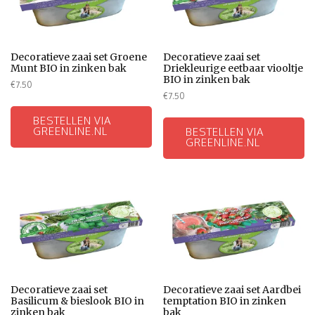
Decoratieve zaai set Groene
Decoratieve zaai set
Munt BIO in zinken bak
Driekleurige eetbaar viooltje
BIO in zinken bak
€
7.50
€
7.50
BESTELLEN VIA
GREENLINE.NL
BESTELLEN VIA
GREENLINE.NL
Decoratieve zaai set
Decoratieve zaai set Aardbei
Basilicum & bieslook BIO in
temptation BIO in zinken
zinken bak
bak