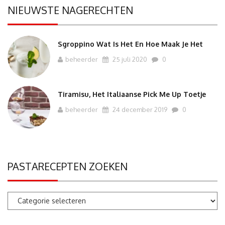
NIEUWSTE NAGERECHTEN
Sgroppino Wat Is Het En Hoe Maak Je Het
beheerder
25 juli 2020
0
Tiramisu, Het Italiaanse Pick Me Up Toetje
beheerder
24 december 2019
0
PASTARECEPTEN ZOEKEN
Pastarecepten
zoeken