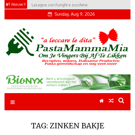
Skip
Nieuw !!
Lasagne con Funghi e zucchine
to
Sunday, Aug 9, 2026
content
Pastamammamia
Pastarecepten om je vingers bij af te likken
TAG:
ZINKEN BAKJE