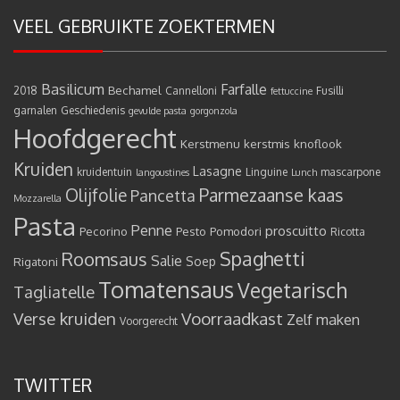
VEEL GEBRUIKTE ZOEKTERMEN
Basilicum
Farfalle
Bechamel
2018
Cannelloni
Fusilli
fettuccine
garnalen
Geschiedenis
gevulde pasta
gorgonzola
Hoofdgerecht
Kerstmenu
kerstmis
knoflook
Kruiden
Lasagne
kruidentuin
Linguine
mascarpone
langoustines
Lunch
Olijfolie
Parmezaanse kaas
Pancetta
Mozzarella
Pasta
Penne
proscuitto
Pecorino
Pesto
Pomodori
Ricotta
Spaghetti
Roomsaus
Salie
Rigatoni
Soep
Tomatensaus
Vegetarisch
Tagliatelle
Verse kruiden
Voorraadkast
Zelf maken
Voorgerecht
TWITTER