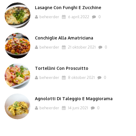
Lasagne Con Funghi E Zucchine
beheerder
6 april 2022
0
Conchiglie Alla Amatriciana
beheerder
21 oktober 2021
0
Tortellini Con Proscuitto
beheerder
8 oktober 2021
0
Agnolotti Di Taleggio E Maggiorama
beheerder
14 juni 2021
0