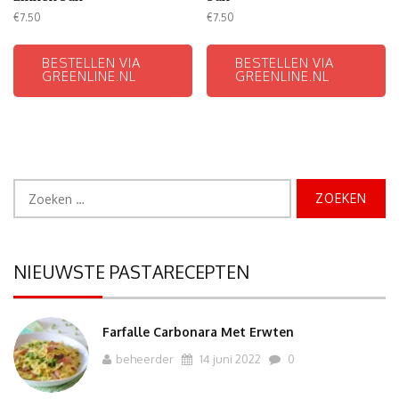
€
7.50
€
7.50
BESTELLEN VIA
BESTELLEN VIA
GREENLINE.NL
GREENLINE.NL
Zoeken
naar:
NIEUWSTE PASTARECEPTEN
Farfalle Carbonara Met Erwten
beheerder
14 juni 2022
0