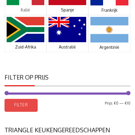
Italië
Spanje
Frankrijk
Zuid-Afrika
Australië
Argentinië
FILTER OP PRIJS
Mi
Ma
Prijs:
€0
—
€10
FILTER
pri
pri
TRIANGLE KEUKENGEREEDSCHAPPEN