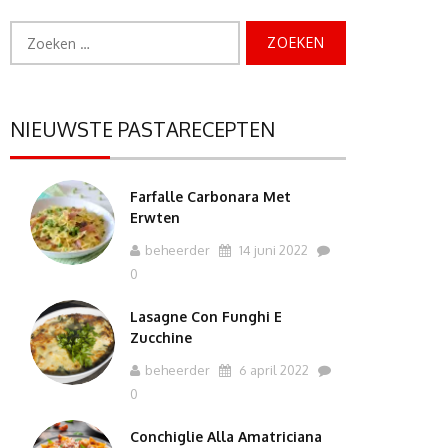
Zoeken
naar:
NIEUWSTE PASTARECEPTEN
Farfalle Carbonara Met
Erwten
beheerder
14 juni 2022
0
Lasagne Con Funghi E
Zucchine
beheerder
6 april 2022
0
Conchiglie Alla Amatriciana