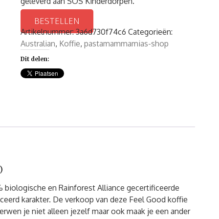
geleverd aan SOS Kinderdorpen.
BESTELLEN
Artikelnummer:
3a6d730f74c6
Categorieën:
Australian
,
Koffie
,
pastamammamias-shop
Dit delen:
)
biologische en Rainforest Alliance gecertificeerde
anceerd karakter. De verkoop van deze Feel Good koffie
erwen je niet alleen jezelf maar ook maak je een ander