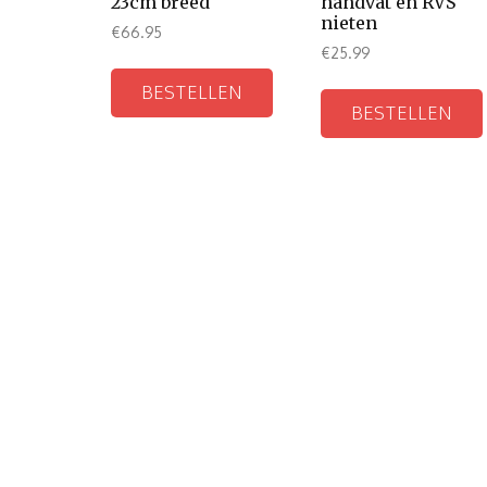
23cm breed
handvat en RVS
nieten
€
66.95
€
25.99
BESTELLEN
BESTELLEN