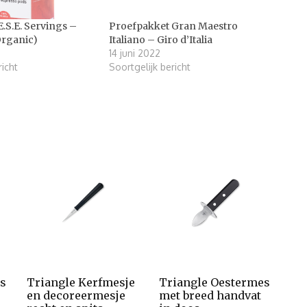
E.S.E. Servings –
Proefpakket Gran Maestro
Organic)
Italiano – Giro d’Italia
14 juni 2022
richt
Soortgelijk bericht
s
Triangle Kerfmesje
Triangle Oestermes
en decoreermesje
met breed handvat