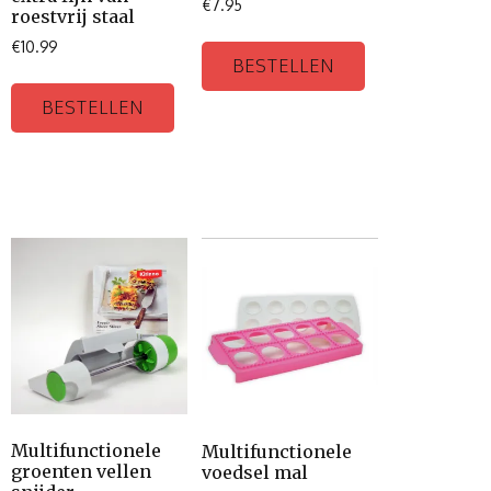
€
7.95
roestvrij staal
€
10.99
BESTELLEN
BESTELLEN
Multifunctionele
Multifunctionele
groenten vellen
voedsel mal