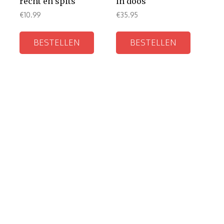
recht en spits
in doos
€
10.99
€
35.95
BESTELLEN
BESTELLEN