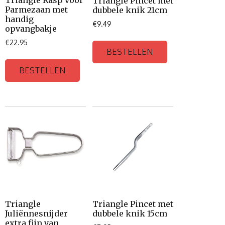
Triangle Rasp voor
Triangle Pincet met
Parmezaan met
dubbele knik 21cm
handig
€
9.49
opvangbakje
€
22.95
BESTELLEN
BESTELLEN
Triangle
Triangle Pincet met
Juliënnesnijder
dubbele knik 15cm
extra fijn van