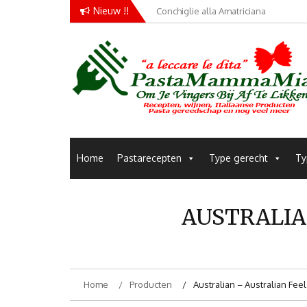
Skip
Nieuw !!
Conchiglie alla Amatriciana
to
content
Pastarecepten om je vingers bij af te likken
Pastamammamia
Home
Pastarecepten
Type gerecht
Ty
AUSTRALIA
Home
Producten
Australian – Australian Fee