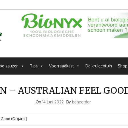
pe sauzen
Tips
Voorraadkast
De kruidentuin
Shop
N – AUSTRALIAN FEEL GOOD
On
14 juni 2022
By
beheerder
l Good (Organic)