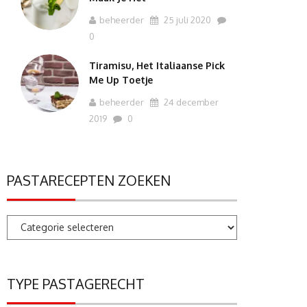
beheerder
25 juli 2020
0
Tiramisu, Het Italiaanse Pick
Me Up Toetje
beheerder
24 december
2019
0
PASTARECEPTEN ZOEKEN
Pastarecepten
zoeken
TYPE PASTAGERECHT