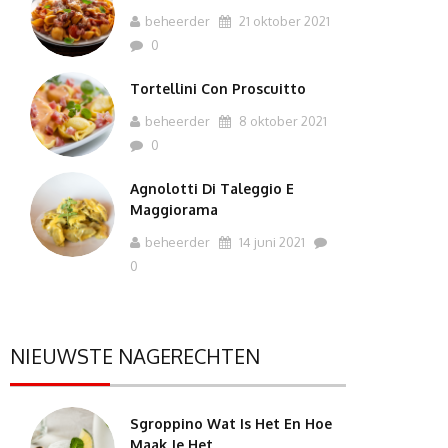
beheerder
21 oktober 2021
0
Tortellini Con Proscuitto
beheerder
8 oktober 2021
0
Agnolotti Di Taleggio E
Maggiorama
beheerder
14 juni 2021
0
NIEUWSTE NAGERECHTEN
Sgroppino Wat Is Het En Hoe
Maak Je Het