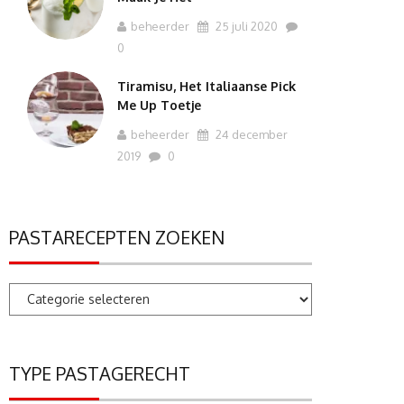
beheerder
25 juli 2020
0
Tiramisu, Het Italiaanse Pick
Me Up Toetje
beheerder
24 december
2019
0
PASTARECEPTEN ZOEKEN
Pastarecepten
zoeken
TYPE PASTAGERECHT