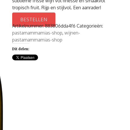
sublieme frisse wijn vol finesse en smaakvol
tropisch fruit. Rijp en stijlvol. Een aanrader!
BESTELLEN
Artikelnummer:
883806dda4f6
Categorieën:
pastamammamias-shop
,
wijnen-
pastamammamias-shop
Dit delen: