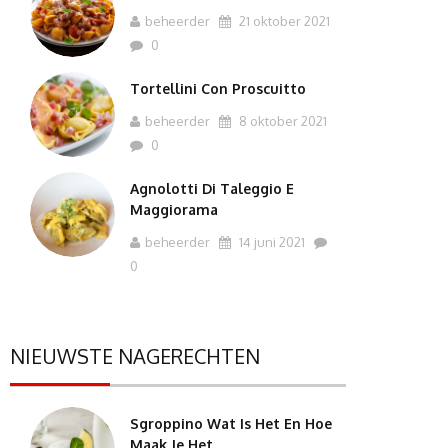
beheerder
21 oktober 2021
0
Tortellini Con Proscuitto
beheerder
8 oktober 2021
0
Agnolotti Di Taleggio E
Maggiorama
beheerder
14 juni 2021
0
NIEUWSTE NAGERECHTEN
Sgroppino Wat Is Het En Hoe
Maak Je Het