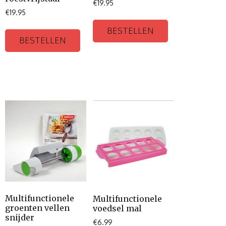
€
19.95
€
19.95
BESTELLEN
BESTELLEN
Multifunctionele
Multifunctionele
groenten vellen
voedsel mal
snijder
€
6.99