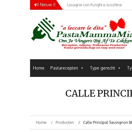
Skip
Nieuw !!
Lasagne con Funghi e zucchine
Conchiglie alla Amatriciana
to
content
Pastarecepten om je vingers bij af te likken
Pastamammamia
Home
Pastarecepten
Type gerecht
Ty
CALLE PRINCI
Home
Producten
Calle Principal Sauvignon B