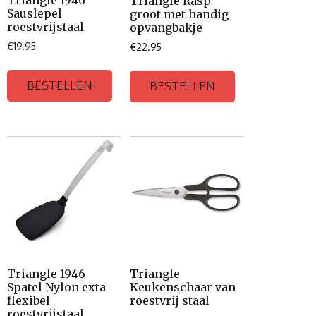
Triangle 1946
Triangle Rasp
Sauslepel
groot met handig
roestvrijstaal
opvangbakje
€
19.95
€
22.95
BESTELLEN
BESTELLEN
Triangle 1946
Triangle
Spatel Nylon exta
Keukenschaar van
flexibel
roestvrij staal
roestvrijstaal