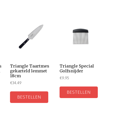
s
Triangle Taartmes
Triangle Special
n
gekarteld lemmet
Golfsnijder
18cm
€
9.95
€
34.49
BESTELLEN
BESTELLEN