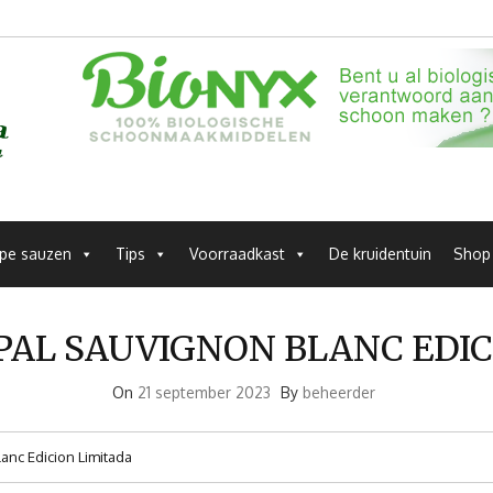
pe sauzen
Tips
Voorraadkast
De kruidentuin
Shop
PAL SAUVIGNON BLANC EDI
On
21 september 2023
By
beheerder
lanc Edicion Limitada