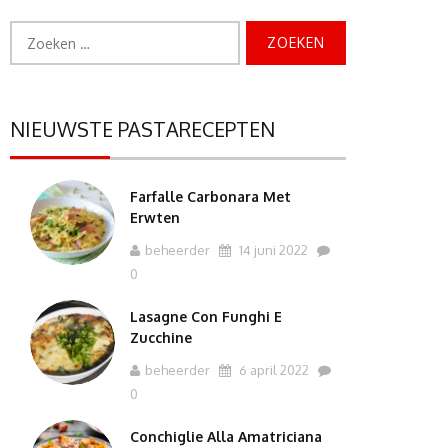
Zoeken
naar:
NIEUWSTE PASTARECEPTEN
Farfalle Carbonara Met
Erwten
beheerder
14 juni 2022
0
Lasagne Con Funghi E
Zucchine
beheerder
6 april 2022
0
Conchiglie Alla Amatriciana