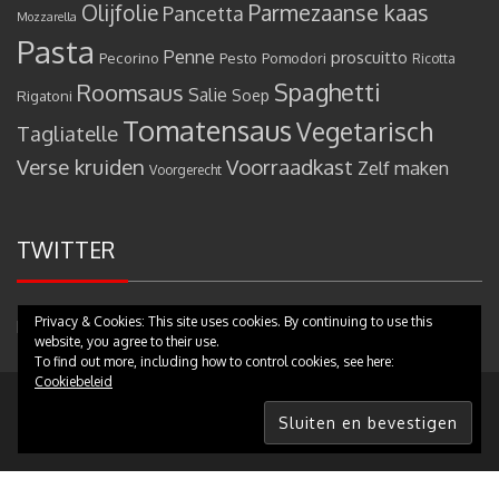
Olijfolie
Parmezaanse kaas
Pancetta
Mozzarella
Pasta
Penne
proscuitto
Pecorino
Pesto
Pomodori
Ricotta
Spaghetti
Roomsaus
Salie
Rigatoni
Soep
Tomatensaus
Vegetarisch
Tagliatelle
Verse kruiden
Voorraadkast
Zelf maken
Voorgerecht
TWITTER
Privacy & Cookies: This site uses cookies. By continuing to use this
Mijn tweets
website, you agree to their use.
To find out more, including how to control cookies, see here:
Cookiebeleid
Copyright © 2017 - Pastamammamia.nl - All rights reserved
|
Theme:
eMag by
eVisionThemes
Partners
Contact