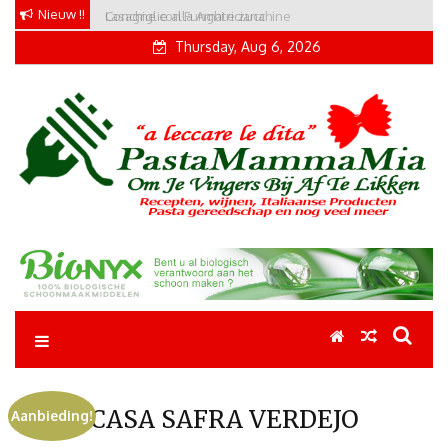
Skip
Nieuw !!
Conchiglie alla Amatriciana
to
Thursday, Aug 6, 2026
content
Pastamammamia
Pastarecepten om je vingers bij af te likken
CASA SAFRA VERDEJO
Aanbieding!