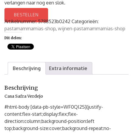
verlangen naar nog een slok.
BESTELLEN
Artikelnummer:
5788523b0242
Categorieën:
pastamammamias-shop
,
wijnen-pastamammamias-shop
Dit delen:
Beschrijving
Extra informatie
Beschrijving
Casa Safra Verdejo
#html-body [data-pb-style=WF0QI2S]{justify-
content:flex-start;display:flex;flex-
direction:column;background-position:left
top;background-size:cover;background-repeat:no-