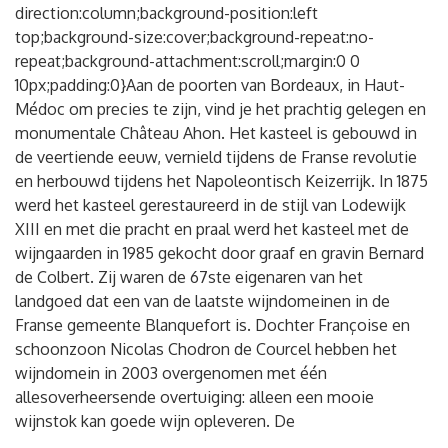
direction:column;background-position:left
top;background-size:cover;background-repeat:no-
repeat;background-attachment:scroll;margin:0 0
10px;padding:0}Aan de poorten van Bordeaux, in Haut-
Médoc om precies te zijn, vind je het prachtig gelegen en
monumentale Château Ahon. Het kasteel is gebouwd in
de veertiende eeuw, vernield tijdens de Franse revolutie
en herbouwd tijdens het Napoleontisch Keizerrijk. In 1875
werd het kasteel gerestaureerd in de stijl van Lodewijk
XIII en met die pracht en praal werd het kasteel met de
wijngaarden in 1985 gekocht door graaf en gravin Bernard
de Colbert. Zij waren de 67ste eigenaren van het
landgoed dat een van de laatste wijndomeinen in de
Franse gemeente Blanquefort is. Dochter Françoise en
schoonzoon Nicolas Chodron de Courcel hebben het
wijndomein in 2003 overgenomen met één
allesoverheersende overtuiging: alleen een mooie
wijnstok kan goede wijn opleveren. De