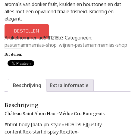
aroma’s van donker fruit, kruiden en houttonen en dat
alles met een opvallend fraaie frisheid. Krachtig én
elegant.
BESTELLEN
Artikelnummer:
ad511f1218b3
Categorieën:
pastamammamias-shop
,
wijnen-pastamammamias-shop
Dit delen:
Beschrijving
Extra informatie
Beschrijving
Château Saint Ahon Haut-Médoc Cru Bourgeois
#html-body [data-pb-style=HD9T9LF]{justify-
content:flex-start;display:flex;flex-