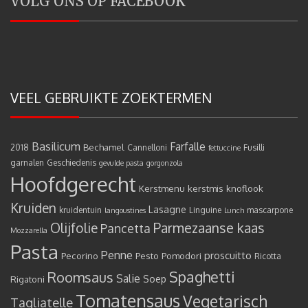
VOLG ONS OP FACEBOOK
VEEL GEBRUIKTE ZOEKTERMEN
Basilicum
Farfalle
Bechamel
2018
Cannelloni
Fusilli
fettuccine
garnalen
Geschiedenis
gevulde pasta
gorgonzola
Hoofdgerecht
Kerstmenu
kerstmis
knoflook
Kruiden
Lasagne
kruidentuin
Linguine
mascarpone
langoustines
Lunch
Olijfolie
Parmezaanse kaas
Pancetta
Mozzarella
Pasta
Penne
proscuitto
Pecorino
Pesto
Pomodori
Ricotta
Spaghetti
Roomsaus
Salie
Rigatoni
Soep
Tomatensaus
Vegetarisch
Tagliatelle