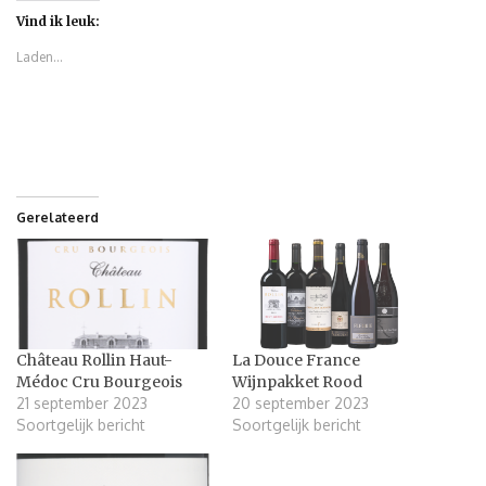
Vind ik leuk:
Laden...
Gerelateerd
Château Rollin Haut-
La Douce France
Médoc Cru Bourgeois
Wijnpakket Rood
21 september 2023
20 september 2023
Soortgelijk bericht
Soortgelijk bericht