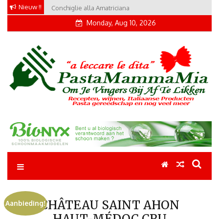
Skip
Nieuw !!
Conchiglie alla Amatriciana
Tortellini con Proscuitto
to
Monday, Aug 10, 2026
content
Pastamammamia
Pastarecepten om je vingers bij af te likken
CHÂTEAU SAINT AHON
Aanbieding!
HAUT-MÉDOC CRU