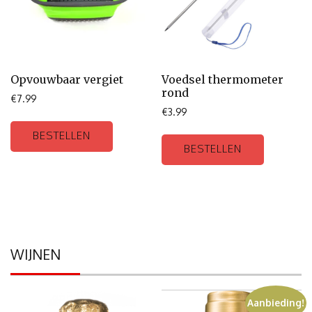
Opvouwbaar vergiet
Voedsel thermometer
rond
€
7.99
€
3.99
BESTELLEN
BESTELLEN
WIJNEN
Aanbieding!