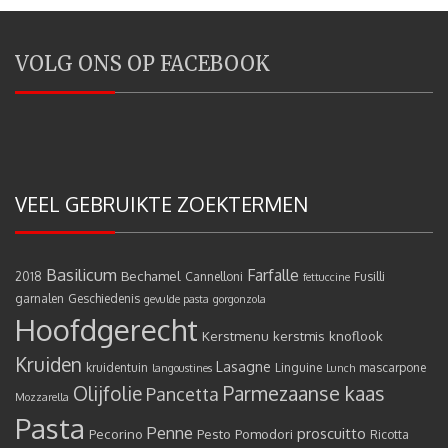
VOLG ONS OP FACEBOOK
VEEL GEBRUIKTE ZOEKTERMEN
Basilicum
Farfalle
Bechamel
2018
Cannelloni
Fusilli
fettuccine
garnalen
Geschiedenis
gevulde pasta
gorgonzola
Hoofdgerecht
Kerstmenu
kerstmis
knoflook
Kruiden
Lasagne
kruidentuin
Linguine
mascarpone
langoustines
Lunch
Olijfolie
Parmezaanse kaas
Pancetta
Mozzarella
Pasta
Penne
proscuitto
Pecorino
Pesto
Pomodori
Ricotta