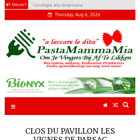
Skip
Nieuw !!
Conchiglie alla Amatriciana
Tortellini con Proscuitto
to
Thursday, Aug 6, 2026
content
Pastamammamia
Pastarecepten om je vingers bij af te likken
CLOS DU PAVILLON LES
VIGNES DE PARSAC