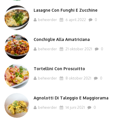
Lasagne Con Funghi E Zucchine
beheerder
6 april 2022
0
Conchiglie Alla Amatriciana
beheerder
21 oktober 2021
0
Tortellini Con Proscuitto
beheerder
8 oktober 2021
0
Agnolotti Di Taleggio E Maggiorama
beheerder
14 juni 2021
0