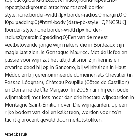
repeat;background-attachment:scroll;border-
style:none;border-width:1px;border-radius:0;margin:0 0
10px;padding:0}#html-body [data-pb-style=QPNC5UK]
{border-style:none;border-width:1px;border-
radius:0;margin:0;padding:0}Een van de meest
veelbelovende jonge wijnmakers die in Bordeaux zijn
magie laat zien, is Gonzague Maurice. Met de liefde en
passie voor wijn zat het altijd al snor, zijn kennis en
ervaring deed hij op in Sancerre, bij wijnhuizen in Haut-
Médoc en bij gerenommeerde domeinen als Chevalier (in
Pessac-Léognan), Château Poupille (Côtes de Castillon)
en Domaine de l'Île Margaux. In 2005 nam hij een oude
wijnmakerij met iets meer dan drie hectare wijngaarden in
Montagne Saint-Émilion over. Die wijngaarden, op een
rijke bodem van klei en kalksteen, worden voor zo’n
tachtig procent gevuld door merlotstokken.
Vind ik leuk: