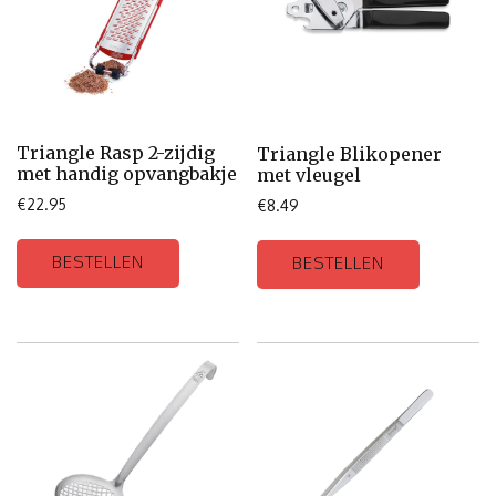
Triangle Rasp 2-zijdig
Triangle Blikopener
met handig opvangbakje
met vleugel
€
22.95
€
8.49
BESTELLEN
BESTELLEN