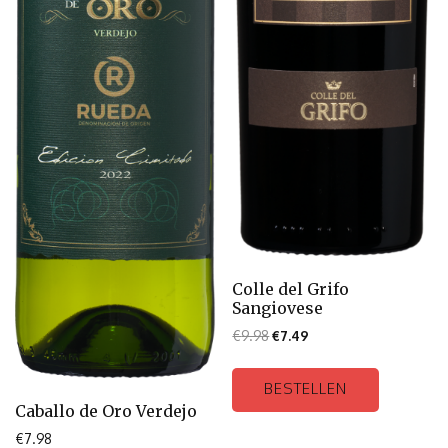
Colle del Grifo
Sangiovese
€
9.98
€
7.49
BESTELLEN
Caballo de Oro Verdejo
€
7.98