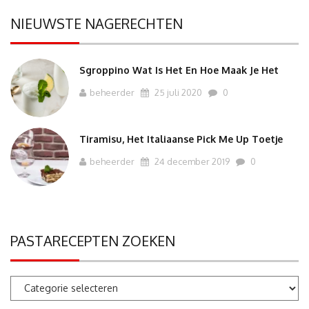
NIEUWSTE NAGERECHTEN
Sgroppino Wat Is Het En Hoe Maak Je Het
beheerder
25 juli 2020
0
Tiramisu, Het Italiaanse Pick Me Up Toetje
beheerder
24 december 2019
0
PASTARECEPTEN ZOEKEN
Pastarecepten
zoeken