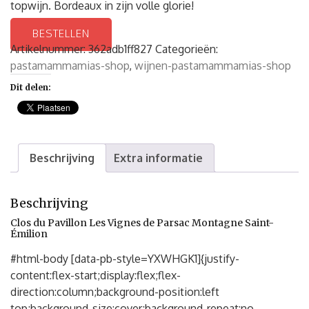
topwijn. Bordeaux in zijn volle glorie!
BESTELLEN
Artikelnummer:
362adb1ff827
Categorieën:
pastamammamias-shop
,
wijnen-pastamammamias-shop
Dit delen:
Beschrijving
Extra informatie
Beschrijving
Clos du Pavillon Les Vignes de Parsac Montagne Saint-
Émilion
#html-body [data-pb-style=YXWHGK1]{justify-
content:flex-start;display:flex;flex-
direction:column;background-position:left
top;background-size:cover;background-repeat:no-