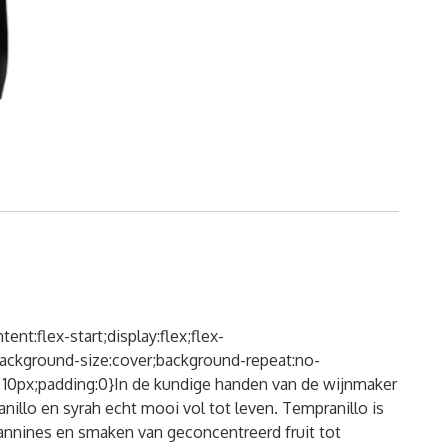
nt:flex-start;display:flex;flex-
background-size:cover;background-repeat:no-
 10px;padding:0}In de kundige handen van de wijnmaker
illo en syrah echt mooi vol tot leven. Tempranillo is
tannines en smaken van geconcentreerd fruit tot