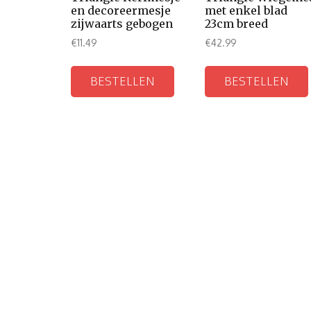
en decoreermesje
met enkel blad
zijwaarts gebogen
23cm breed
€
11.49
€
42.99
BESTELLEN
BESTELLEN