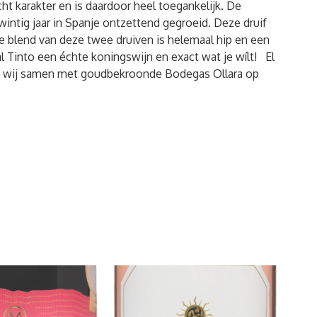
cht karakter en is daardoor heel toegankelijk. De
twintig jaar in Spanje ontzettend gegroeid. Deze druif
e blend van deze twee druiven is helemaal hip en een
al Tinto een échte koningswijn en exact wat je wílt! El
n wij samen met goudbekroonde Bodegas Ollara op