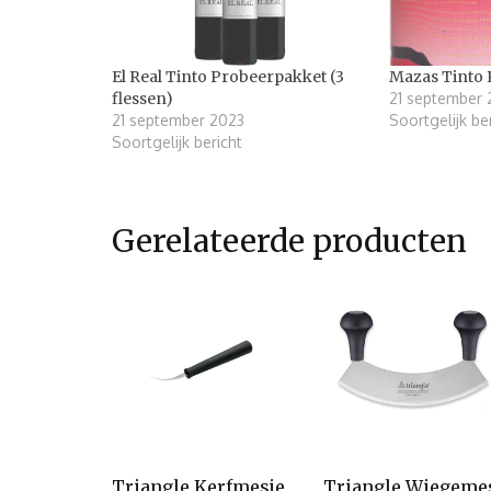
El Real Tinto Probeerpakket (3
Mazas Tinto 
flessen)
21 september 
21 september 2023
Soortgelijk be
Soortgelijk bericht
Gerelateerde producten
Triangle Kerfmesje
Triangle Wiegeme