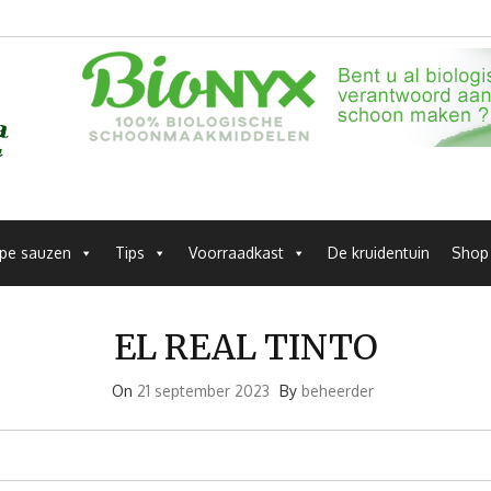
pe sauzen
Tips
Voorraadkast
De kruidentuin
Shop
EL REAL TINTO
On
21 september 2023
By
beheerder