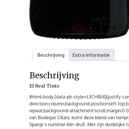
Beschrijving
Extra informatie
Beschrijving
El Real Tinto
#html-body [data-pb-style=L3CH1B4]{justify-conte
direction:column;background-position:left top;
repeat;background-attachment:scroll;margin:0 0
van Bodegas Ollara, komt deze blend van tempran
Spanje’s nummer één druif. Met zijn duidelijke 