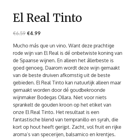
El Real Tinto
€
6.59
€
4.99
Mucho más que un vino. Want deze prachtige
rode wijn van El Real is dé onbetwiste koning van
de Spaanse wijnen. En alleen het állerbeste is
goed genoeg. Daarom wordt deze wijn gemaakt
van de beste druiven afkomstig uit de beste
gebieden. El Real Tinto kan natuurlijk alleen maar
gemaakt worden door dé goudbekroonde
wijnmaker Bodegas Ollara. Niet voor niets
sprankelt de gouden kroon op het etiket van
onze El Real Tinto. Het resultaat is een
fantastische blend van tempranillo en syrah, die
kort op hout heeft gerijpt. Zacht, vol fruit en rijke
aroma’s van specerijen, balsamico en krentjes.