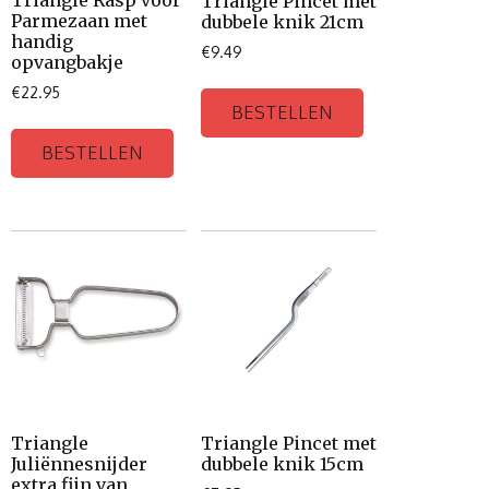
Triangle Rasp voor
Triangle Pincet met
Parmezaan met
dubbele knik 21cm
handig
€
9.49
opvangbakje
€
22.95
BESTELLEN
BESTELLEN
Triangle
Triangle Pincet met
Juliënnesnijder
dubbele knik 15cm
extra fijn van