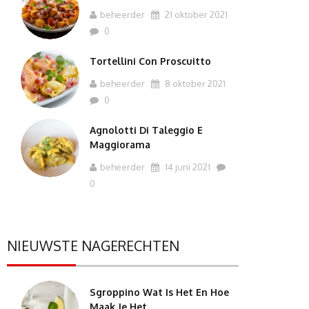
beheerder
21 oktober 2021
0
Tortellini Con Proscuitto
beheerder
8 oktober 2021
0
Agnolotti Di Taleggio E
Maggiorama
beheerder
14 juni 2021
0
NIEUWSTE NAGERECHTEN
Sgroppino Wat Is Het En Hoe
Maak Je Het