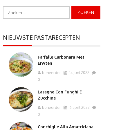
Zoeken
naar:
NIEUWSTE PASTARECEPTEN
Farfalle Carbonara Met
Erwten
beheerder
14 juni 2022
0
Lasagne Con Funghi E
Zucchine
beheerder
6 april 2022
0
Conchiglie Alla Amatriciana