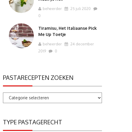
beheerder
25 juli 2020
0
Tiramisu, Het Italiaanse Pick
Me Up Toetje
beheerder
24 december
2019
0
PASTARECEPTEN ZOEKEN
Pastarecepten
zoeken
TYPE PASTAGERECHT