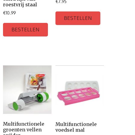
€
7.95
roestvrij staal
€
10.99
BESTELLEN
BESTELLEN
Multifunctionele
Multifunctionele
groenten vellen
voedsel mal