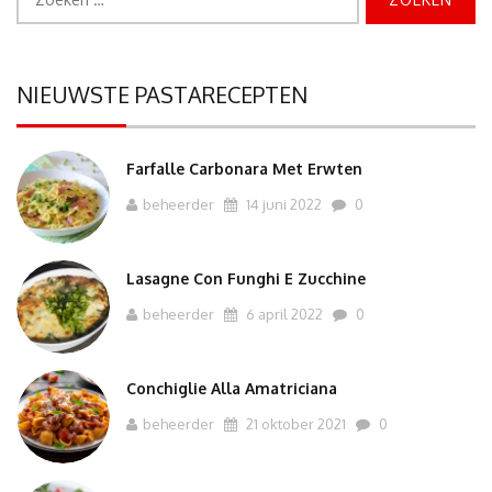
naar:
NIEUWSTE PASTARECEPTEN
Farfalle Carbonara Met Erwten
beheerder
14 juni 2022
0
Lasagne Con Funghi E Zucchine
beheerder
6 april 2022
0
Conchiglie Alla Amatriciana
beheerder
21 oktober 2021
0