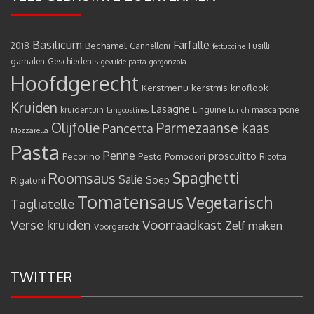
Basilicum
Farfalle
Bechamel
2018
Cannelloni
Fusilli
fettuccine
garnalen
Geschiedenis
gevulde pasta
gorgonzola
Hoofdgerecht
Kerstmenu
kerstmis
knoflook
Kruiden
Lasagne
kruidentuin
Linguine
mascarpone
langoustines
Lunch
Olijfolie
Parmezaanse kaas
Pancetta
Mozzarella
Pasta
Penne
proscuitto
Pecorino
Pesto
Pomodori
Ricotta
Spaghetti
Roomsaus
Salie
Rigatoni
Soep
Tomatensaus
Vegetarisch
Tagliatelle
Verse kruiden
Voorraadkast
Zelf maken
Voorgerecht
TWITTER