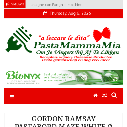
Skip
Nieuw !!
Lasagne con Funghi e zucchine
to
Thursday, Aug 6, 2026
content
Pastamammamia
Pastarecepten om je vingers bij af te likken
GORDON RAMSAY
PASTABORD MAZE WHITE Ø