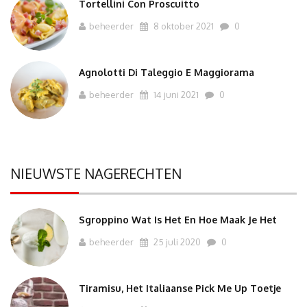
Tortellini Con Proscuitto
beheerder
8 oktober 2021
0
Agnolotti Di Taleggio E Maggiorama
beheerder
14 juni 2021
0
NIEUWSTE NAGERECHTEN
Sgroppino Wat Is Het En Hoe Maak Je Het
beheerder
25 juli 2020
0
Tiramisu, Het Italiaanse Pick Me Up Toetje