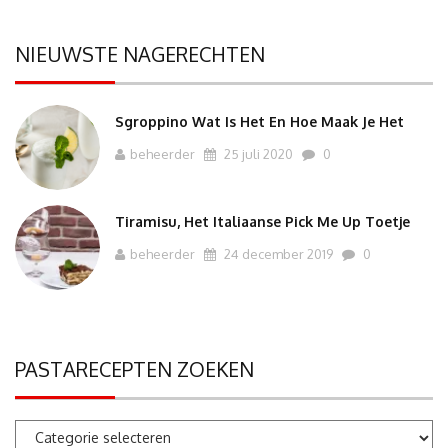
NIEUWSTE NAGERECHTEN
Sgroppino Wat Is Het En Hoe Maak Je Het
beheerder
25 juli 2020
0
Tiramisu, Het Italiaanse Pick Me Up Toetje
beheerder
24 december 2019
0
PASTARECEPTEN ZOEKEN
Pastarecepten