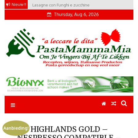
Skip
Nieuw !!
Lasagne con Funghi e zucchine
Conchiglie alla Amatriciana
to
Thursday, Aug 6, 2026
content
Pastamammamia
Pastarecepten om je vingers bij af te likken
HIGHLANDS GOLD –
Aanbieding!
NESPRESSO COMPATIBLE –