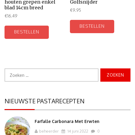
houten grepen enkel
Golfsnijder
blad 14cm breed
€
9.95
€
16.49
BESTELLEN
BESTELLEN
Zoeken
naar:
NIEUWSTE PASTARECEPTEN
Farfalle Carbonara Met Erwten
beheerder
14 juni 2022
0