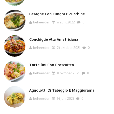
Lasagne Con Funghi E Zucchine
beheerder
6 april 2022
0
Conchiglie Alla Amatriciana
beheerder
21 oktober 2021
0
Tortellini Con Proscuitto
beheerder
8 oktober 2021
0
Agnolotti Di Taleggio E Maggiorama
beheerder
14 juni 2021
0