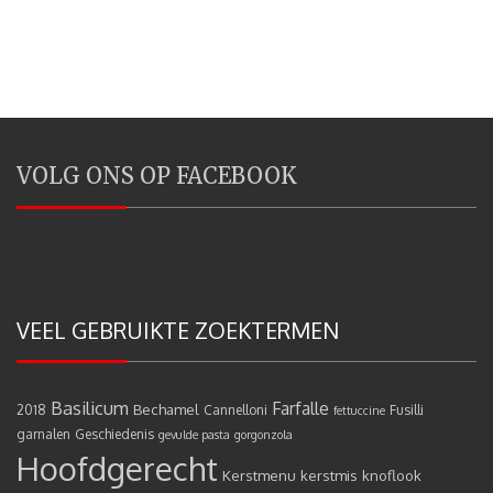
VOLG ONS OP FACEBOOK
VEEL GEBRUIKTE ZOEKTERMEN
Basilicum
Farfalle
Bechamel
2018
Cannelloni
Fusilli
fettuccine
garnalen
Geschiedenis
gevulde pasta
gorgonzola
Hoofdgerecht
Kerstmenu
kerstmis
knoflook