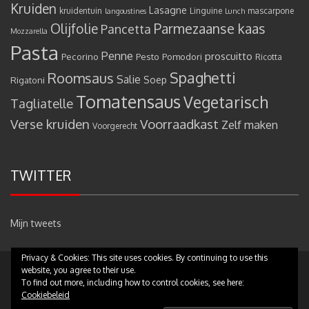
Kruiden
Lasagne
kruidentuin
Linguine
mascarpone
langoustines
Lunch
Olijfolie
Parmezaanse kaas
Pancetta
Mozzarella
Pasta
Penne
proscuitto
Pecorino
Pesto
Pomodori
Ricotta
Spaghetti
Roomsaus
Salie
Rigatoni
Soep
Tomatensaus
Vegetarisch
Tagliatelle
Verse kruiden
Voorraadkast
Zelf maken
Voorgerecht
TWITTER
Mijn tweets
Privacy & Cookies: This site uses cookies. By continuing to use this
website, you agree to their use.
Copyright © 2017 - Pastamammamia.nl - All rights reserved
|
Theme:
To find out more, including how to control cookies, see here:
eMag by
eVisionThemes
Cookiebeleid