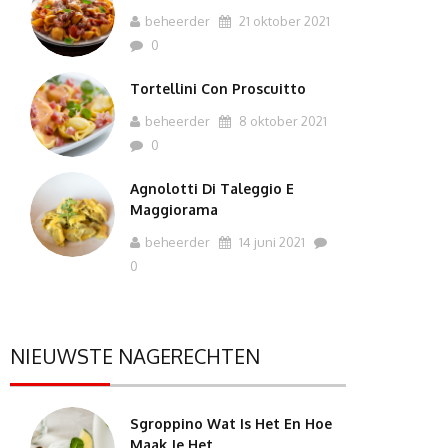
beheerder
21 oktober 2021
0
Tortellini Con Proscuitto
beheerder
8 oktober 2021
0
Agnolotti Di Taleggio E
Maggiorama
beheerder
14 juni 2021
0
NIEUWSTE NAGERECHTEN
Sgroppino Wat Is Het En Hoe
Maak Je Het