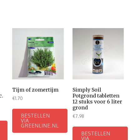
Tijm of zomertijm
Simply Soil
c.
Potgrond tabletten
€
1.70
12 stuks voor 6 liter
grond
BESTELLEN
€
7.98
VIA
GREENLINE.NL
BESTELLEN
VIA