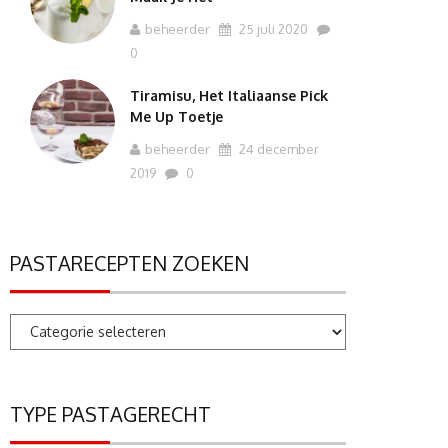
beheerder
25 juli 2020
0
Tiramisu, Het Italiaanse Pick
Me Up Toetje
beheerder
24 december
2019
0
PASTARECEPTEN ZOEKEN
Pastarecepten
zoeken
TYPE PASTAGERECHT