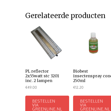
Gerelateerde producten
PL reflector
Biobest
2x55watt stc 3201
insectenspray con
inc. 2 lampen
250ml
€
49.00
€
12.20
BESTELLEN
BESTELLEN
VIA
VIA
GREENLINE.NL
GREENLINE.NL