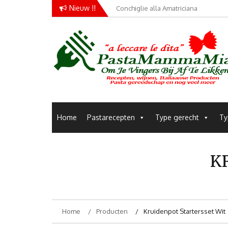
Skip
Nieuw !!
Conchiglie alla Amatriciana
to
content
Pastarecepten om je vingers bij af te likken
Pastamammamia
Home
Pastarecepten
Type gerecht
Ty
K
Home
Producten
Kruidenpot Startersset Wit