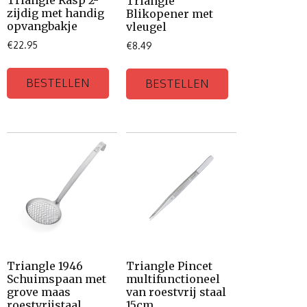
Triangle Rasp 2-
Triangle
zijdig met handig
Blikopener met
opvangbakje
vleugel
€
22.95
€
8.49
BESTELLEN
BESTELLEN
Triangle 1946
Triangle Pincet
Schuimspaan met
multifunctioneel
grove maas
van roestvrij staal
roestvrijstaal
15cm