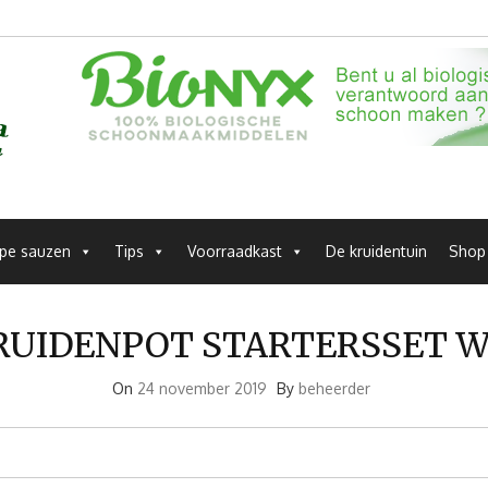
pe sauzen
Tips
Voorraadkast
De kruidentuin
Shop
RUIDENPOT STARTERSSET W
On
24 november 2019
By
beheerder