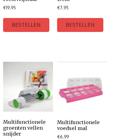
€
19.95
€
7.95
BESTELLEN
BESTELLEN
Multifunctionele
Multifunctionele
groenten vellen
voedsel mal
snijder
€
6.99