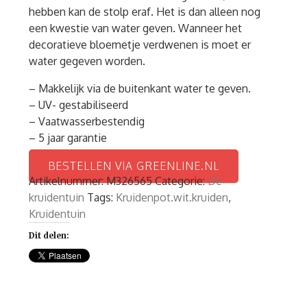
hebben kan de stolp eraf. Het is dan alleen nog
een kwestie van water geven. Wanneer het
decoratieve bloemetje verdwenen is moet er
water gegeven worden.
– Makkelijk via de buitenkant water te geven.
– UV- gestabiliseerd
– Vaatwasserbestendig
– 5 jaar garantie
BESTELLEN VIA GREENLINE.NL
Artikelnummer:
M326565
Categorie:
De
kruidentuin
Tags:
Kruidenpot.wit.kruiden
,
Kruidentuin
Dit delen: