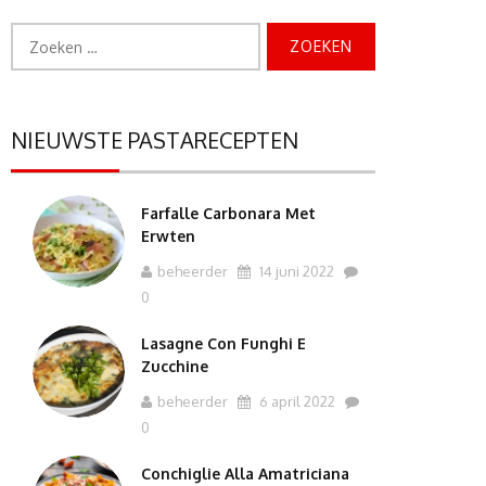
Zoeken
naar:
NIEUWSTE PASTARECEPTEN
Farfalle Carbonara Met
Erwten
beheerder
14 juni 2022
0
Lasagne Con Funghi E
Zucchine
beheerder
6 april 2022
0
Conchiglie Alla Amatriciana