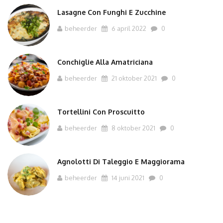
Lasagne Con Funghi E Zucchine
beheerder
6 april 2022
0
Conchiglie Alla Amatriciana
beheerder
21 oktober 2021
0
Tortellini Con Proscuitto
beheerder
8 oktober 2021
0
Agnolotti Di Taleggio E Maggiorama
beheerder
14 juni 2021
0