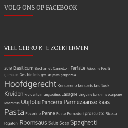
VOLG ONS OP FACEBOOK
VEEL GEBRUIKTE ZOEKTERMEN
Basilicum
Farfalle
Bechamel
2018
Cannelloni
Fusilli
fettuccine
garnalen
Geschiedenis
gevulde pasta
gorgonzola
Hoofdgerecht
Kerstmenu
kerstmis
knoflook
Kruiden
Lasagne
kruidentuin
Linguine
mascarpone
langoustines
Lunch
Olijfolie
Parmezaanse kaas
Pancetta
Mozzarella
Pasta
Penne
proscuitto
Pecorino
Pesto
Pomodori
Ricotta
Spaghetti
Roomsaus
Salie
Rigatoni
Soep