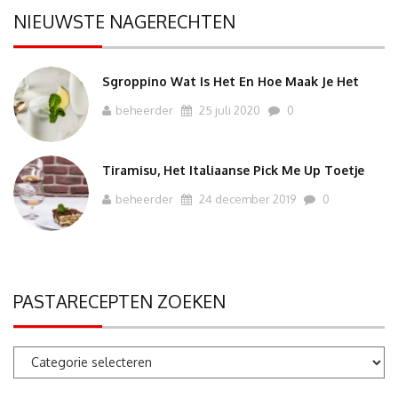
NIEUWSTE NAGERECHTEN
Sgroppino Wat Is Het En Hoe Maak Je Het
beheerder
25 juli 2020
0
Tiramisu, Het Italiaanse Pick Me Up Toetje
beheerder
24 december 2019
0
PASTARECEPTEN ZOEKEN
Pastarecepten
zoeken