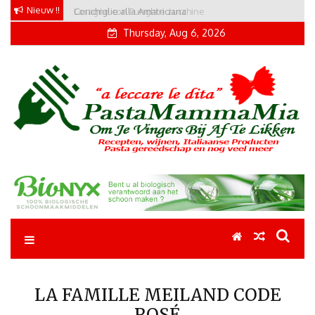
Skip
Nieuw !!
Conchiglie alla Amatriciana
to
Thursday, Aug 6, 2026
content
Pastamammamia
Pastarecepten om je vingers bij af te likken
LA FAMILLE MEILAND CODE
ROSÉ