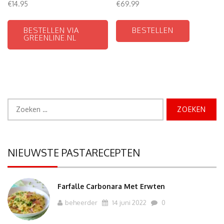
€
14.95
€
69.99
BESTELLEN VIA
BESTELLEN
GREENLINE.NL
Zoeken
naar:
NIEUWSTE PASTARECEPTEN
Farfalle Carbonara Met Erwten
beheerder
14 juni 2022
0