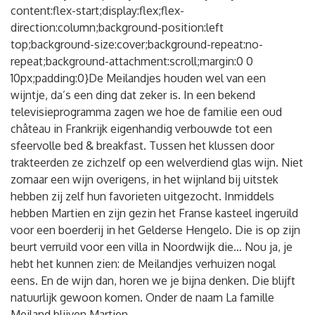
content:flex-start;display:flex;flex-
direction:column;background-position:left
top;background-size:cover;background-repeat:no-
repeat;background-attachment:scroll;margin:0 0
10px;padding:0}De Meilandjes houden wel van een
wijntje, da’s een ding dat zeker is. In een bekend
televisieprogramma zagen we hoe de familie een oud
château in Frankrijk eigenhandig verbouwde tot een
sfeervolle bed & breakfast. Tussen het klussen door
trakteerden ze zichzelf op een welverdiend glas wijn. Niet
zomaar een wijn overigens, in het wijnland bij uitstek
hebben zij zelf hun favorieten uitgezocht. Inmiddels
hebben Martien en zijn gezin het Franse kasteel ingeruild
voor een boerderij in het Gelderse Hengelo. Die is op zijn
beurt verruild voor een villa in Noordwijk die… Nou ja, je
hebt het kunnen zien: de Meilandjes verhuizen nogal
eens. En de wijn dan, horen we je bijna denken. Die blijft
natuurlijk gewoon komen. Onder de naam La famille
Meiland blijven Martien