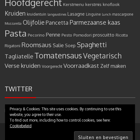
Hoofdgerecht
Kerstmenu
kerstmis
knoflook
Kruiden
Lasagne
kruidentuin
Linguine
mascarpone
langoustines
Lunch
Olijfolie
Parmezaanse kaas
Pancetta
Mozzarella
Pasta
Penne
proscuitto
Pecorino
Pesto
Pomodori
Ricotta
Spaghetti
Roomsaus
Salie
Rigatoni
Soep
Tomatensaus
Vegetarisch
Tagliatelle
Verse kruiden
Voorraadkast
Zelf maken
Voorgerecht
TWITTER
Privacy & Cookies: This site uses cookies. By continuing to use this
Mijn tweets
website, you agree to their use.
To find out more, including how to control cookies, see here:
Cookiebeleid
Copyright © 2017 - Pastamammamia.nl - All rights reserved
|
Theme:
eMag by
eVisionThemes