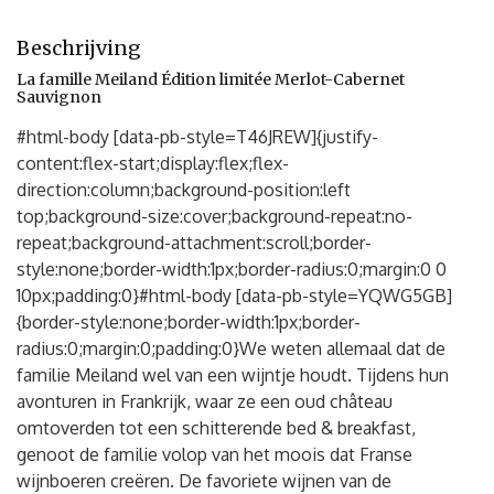
Beschrijving
La famille Meiland Édition limitée Merlot-Cabernet
Sauvignon
#html-body [data-pb-style=T46JREW]{justify-
content:flex-start;display:flex;flex-
direction:column;background-position:left
top;background-size:cover;background-repeat:no-
repeat;background-attachment:scroll;border-
style:none;border-width:1px;border-radius:0;margin:0 0
10px;padding:0}#html-body [data-pb-style=YQWG5GB]
{border-style:none;border-width:1px;border-
radius:0;margin:0;padding:0}We weten allemaal dat de
familie Meiland wel van een wijntje houdt. Tijdens hun
avonturen in Frankrijk, waar ze een oud château
omtoverden tot een schitterende bed & breakfast,
genoot de familie volop van het moois dat Franse
wijnboeren creëren. De favoriete wijnen van de