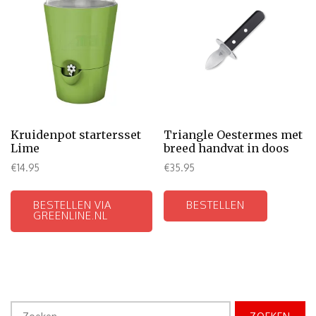
Kruidenpot startersset
Triangle Oestermes met
Lime
breed handvat in doos
€
14.95
€
35.95
BESTELLEN VIA
BESTELLEN
GREENLINE.NL
Zoeken