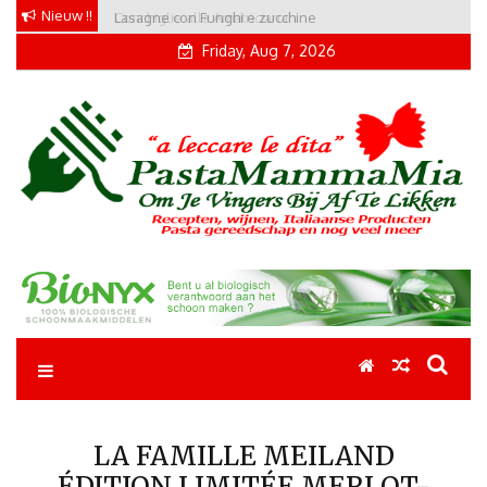
Skip
Nieuw !!
Conchiglie alla Amatriciana
to
Friday, Aug 7, 2026
content
Pastamammamia
Pastarecepten om je vingers bij af te likken
LA FAMILLE MEILAND
ÉDITION LIMITÉE MERLOT-