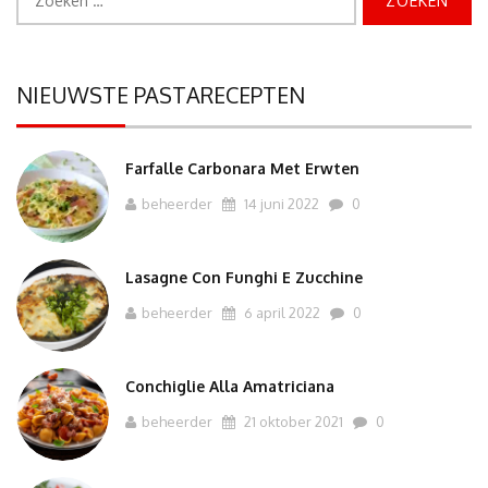
naar:
NIEUWSTE PASTARECEPTEN
Farfalle Carbonara Met Erwten
beheerder
14 juni 2022
0
Lasagne Con Funghi E Zucchine
beheerder
6 april 2022
0
Conchiglie Alla Amatriciana
beheerder
21 oktober 2021
0