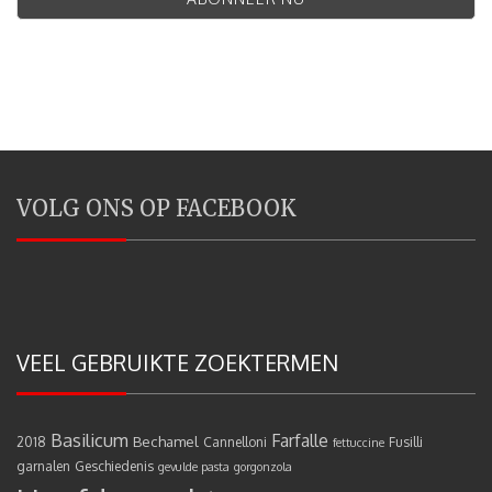
VOLG ONS OP FACEBOOK
VEEL GEBRUIKTE ZOEKTERMEN
Basilicum
Farfalle
Bechamel
2018
Cannelloni
Fusilli
fettuccine
garnalen
Geschiedenis
gevulde pasta
gorgonzola