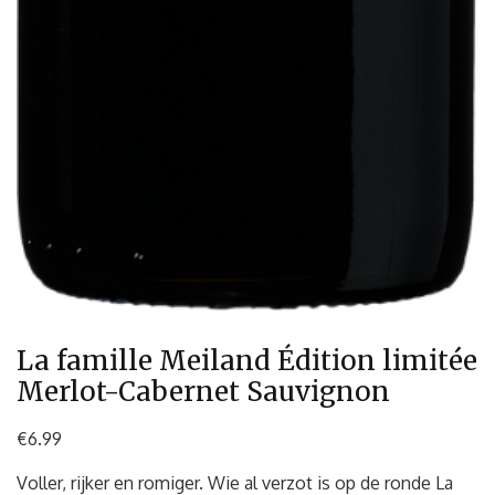
La famille Meiland Édition limitée
Merlot-Cabernet Sauvignon
€
6.99
Voller, rijker en romiger. Wie al verzot is op de ronde La