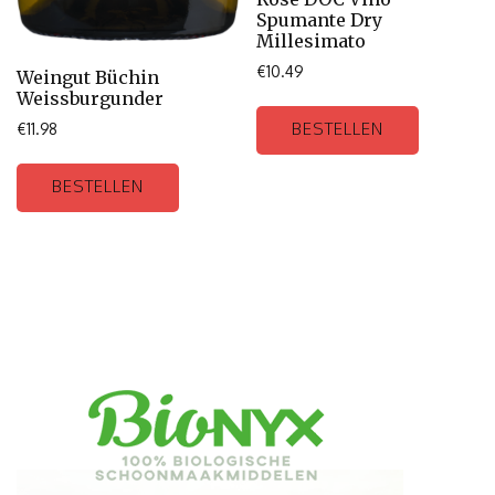
Spumante Dry
Millesimato
€
10.49
Weingut Büchin
Weissburgunder
BESTELLEN
€
11.98
BESTELLEN