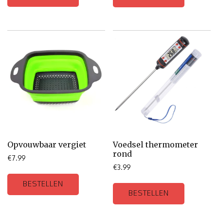
Opvouwbaar vergiet
Voedsel thermometer
rond
€
7.99
€
3.99
BESTELLEN
BESTELLEN