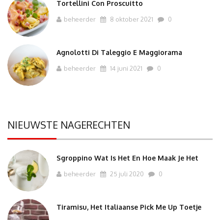
Tortellini Con Proscuitto
beheerder
8 oktober 2021
0
Agnolotti Di Taleggio E Maggiorama
beheerder
14 juni 2021
0
NIEUWSTE NAGERECHTEN
Sgroppino Wat Is Het En Hoe Maak Je Het
beheerder
25 juli 2020
0
Tiramisu, Het Italiaanse Pick Me Up Toetje