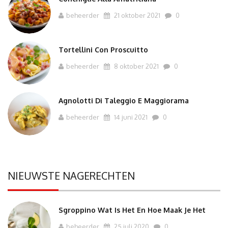
beheerder
21 oktober 2021
0
Tortellini Con Proscuitto
beheerder
8 oktober 2021
0
Agnolotti Di Taleggio E Maggiorama
beheerder
14 juni 2021
0
NIEUWSTE NAGERECHTEN
Sgroppino Wat Is Het En Hoe Maak Je Het
beheerder
25 juli 2020
0