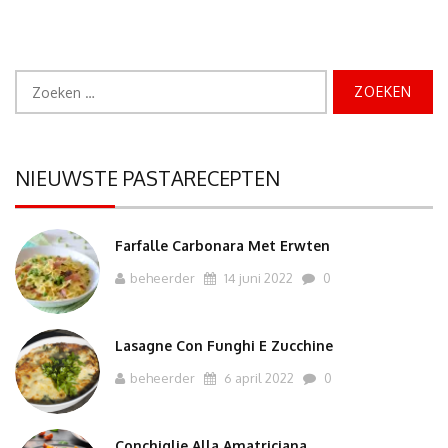
Zoeken
naar:
NIEUWSTE PASTARECEPTEN
Farfalle Carbonara Met Erwten
beheerder
14 juni 2022
0
Lasagne Con Funghi E Zucchine
beheerder
6 april 2022
0
Conchiglie Alla Amatriciana