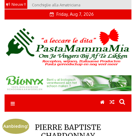
Skip
Nieuw !!
Conchiglie alla Amatriciana
to
Friday, Aug 7, 2026
content
Pastamammamia
Pastarecepten om je vingers bij af te likken
PIERRE BAPTISTE
Aanbieding!
CHARDONNAY