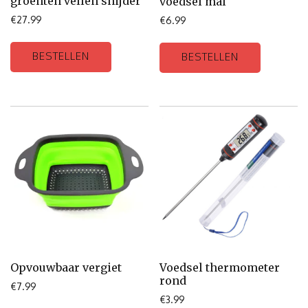
groenten vellen snijder
voedsel mal
€
27.99
€
6.99
BESTELLEN
BESTELLEN
Opvouwbaar vergiet
Voedsel thermometer
rond
€
7.99
€
3.99