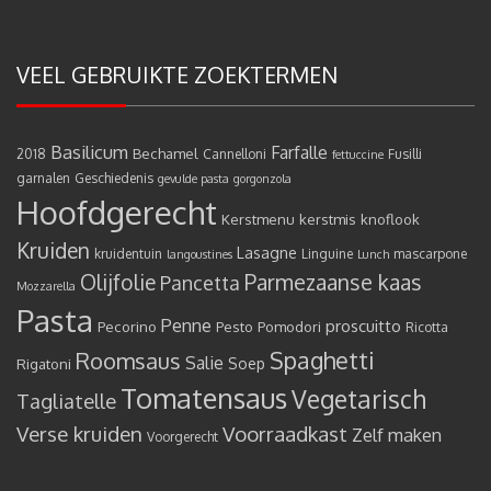
VEEL GEBRUIKTE ZOEKTERMEN
Basilicum
Farfalle
Bechamel
2018
Cannelloni
Fusilli
fettuccine
garnalen
Geschiedenis
gevulde pasta
gorgonzola
Hoofdgerecht
Kerstmenu
kerstmis
knoflook
Kruiden
Lasagne
kruidentuin
Linguine
mascarpone
langoustines
Lunch
Olijfolie
Parmezaanse kaas
Pancetta
Mozzarella
Pasta
Penne
proscuitto
Pecorino
Pesto
Pomodori
Ricotta
Spaghetti
Roomsaus
Salie
Rigatoni
Soep
Tomatensaus
Vegetarisch
Tagliatelle
Verse kruiden
Voorraadkast
Zelf maken
Voorgerecht