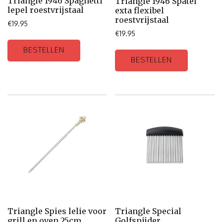
Triangle 1946 Spaghetti
Triangle 1946 Spatel
lepel roestvrijstaal
exta flexibel
roestvrijstaal
€
19.95
€
19.95
BESTELLEN
BESTELLEN
Triangle Spies lelie voor
Triangle Special
grill en oven 25cm
Golfsnijder