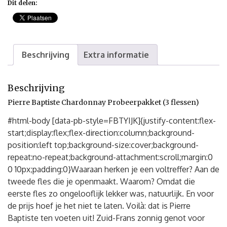
Dit delen:
Beschrijving
Extra informatie
Beschrijving
Pierre Baptiste Chardonnay Probeerpakket (3 flessen)
#html-body [data-pb-style=FBTYIJK]{justify-content:flex-
start;display:flex;flex-direction:column;background-
position:left top;background-size:cover;background-
repeat:no-repeat;background-attachment:scroll;margin:0
0 10px;padding:0}Waaraan herken je een voltreffer? Aan de
tweede fles die je openmaakt. Waarom? Omdat die
eerste fles zo ongelooflijk lekker was, natuurlijk. En voor
de prijs hoef je het niet te laten. Voilà: dat is Pierre
Baptiste ten voeten uit! Zuid-Frans zonnig genot voor