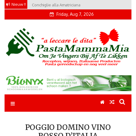
Skip
Nieuw !!
Conchiglie alla Amatriciana
to
Friday, Aug 7, 2026
content
Pastamammamia
Pastarecepten om je vingers bij af te likken
POGGIO DOMINO VINO
ROSSO D’ITALIA