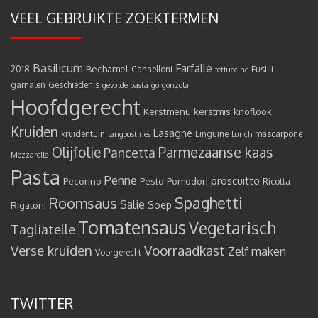
VEEL GEBRUIKTE ZOEKTERMEN
Basilicum
Farfalle
Bechamel
2018
Cannelloni
Fusilli
fettuccine
garnalen
Geschiedenis
gevulde pasta
gorgonzola
Hoofdgerecht
Kerstmenu
kerstmis
knoflook
Kruiden
Lasagne
kruidentuin
Linguine
mascarpone
langoustines
Lunch
Olijfolie
Parmezaanse kaas
Pancetta
Mozzarella
Pasta
Penne
proscuitto
Pecorino
Pesto
Pomodori
Ricotta
Spaghetti
Roomsaus
Salie
Rigatoni
Soep
Tomatensaus
Vegetarisch
Tagliatelle
Verse kruiden
Voorraadkast
Zelf maken
Voorgerecht
TWITTER