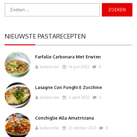
Zoeken
naar:
NIEUWSTE PASTARECEPTEN
Farfalle Carbonara Met Erwten
beheerder
14 juni 2022
0
Lasagne Con Funghi E Zucchine
beheerder
6 april 2022
0
Conchiglie Alla Amatriciana
beheerder
21 oktober 2021
0