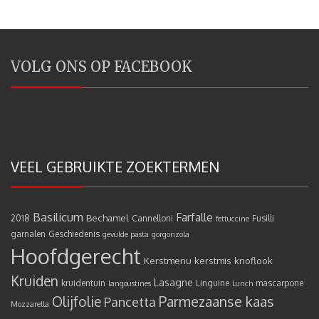
VOLG ONS OP FACEBOOK
VEEL GEBRUIKTE ZOEKTERMEN
Basilicum
Farfalle
Bechamel
2018
Cannelloni
Fusilli
fettuccine
garnalen
Geschiedenis
gevulde pasta
gorgonzola
Hoofdgerecht
Kerstmenu
kerstmis
knoflook
Kruiden
Lasagne
kruidentuin
Linguine
mascarpone
langoustines
Lunch
Olijfolie
Parmezaanse kaas
Pancetta
Mozzarella