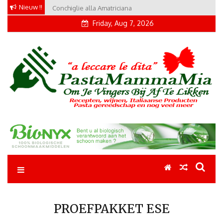
Skip
Nieuw !!
Conchiglie alla Amatriciana
Tortellini con Proscuitto
to
Friday, Aug 7, 2026
content
Pastamammamia
Pastarecepten om je vingers bij af te likken
PROEFPAKKET ESE