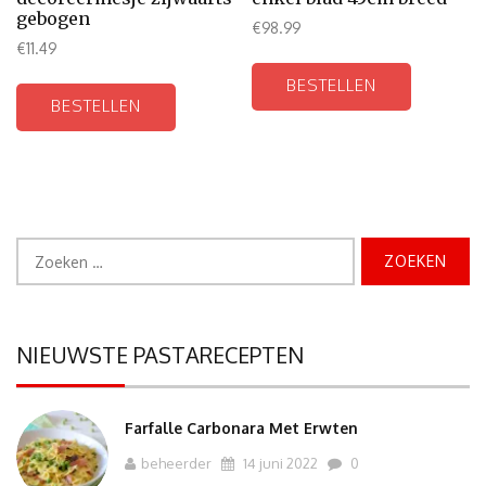
gebogen
€
98.99
€
11.49
BESTELLEN
BESTELLEN
Zoeken
naar:
NIEUWSTE PASTARECEPTEN
Farfalle Carbonara Met Erwten
beheerder
14 juni 2022
0