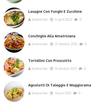
Lasagne Con Funghi E Zucchine
beheerder
6 april 2022
0
Conchiglie Alla Amatriciana
beheerder
21 oktober 2021
0
Tortellini Con Proscuitto
beheerder
8 oktober 2021
0
Agnolotti Di Taleggio E Maggiorama
beheerder
14 juni 2021
0