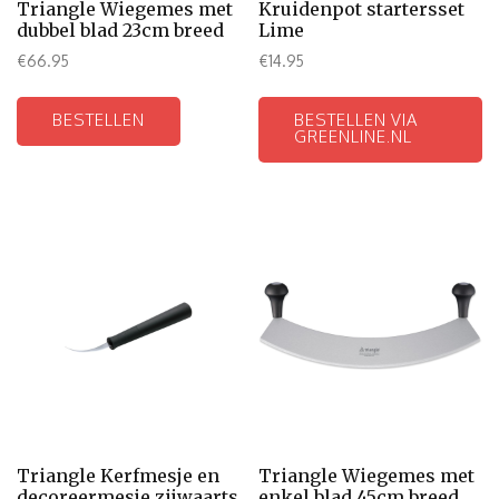
Triangle Wiegemes met
Kruidenpot startersset
dubbel blad 23cm breed
Lime
€
66.95
€
14.95
BESTELLEN
BESTELLEN VIA
GREENLINE.NL
Triangle Kerfmesje en
Triangle Wiegemes met
decoreermesje zijwaarts
enkel blad 45cm breed