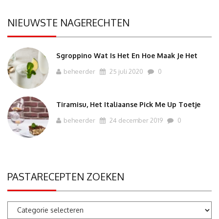
NIEUWSTE NAGERECHTEN
Sgroppino Wat Is Het En Hoe Maak Je Het
beheerder
25 juli 2020
0
Tiramisu, Het Italiaanse Pick Me Up Toetje
beheerder
24 december 2019
0
PASTARECEPTEN ZOEKEN
Pastarecepten
zoeken