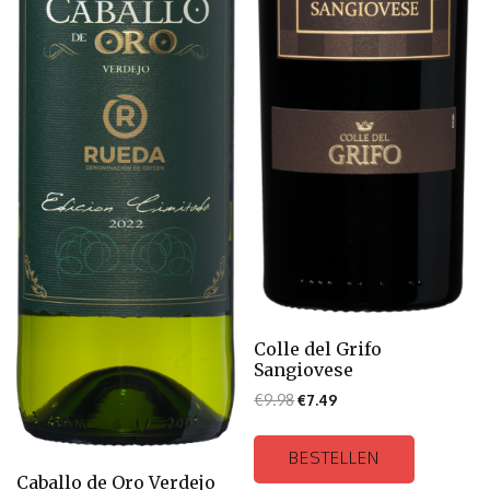
Colle del Grifo
Sangiovese
€
9.98
€
7.49
BESTELLEN
Caballo de Oro Verdejo