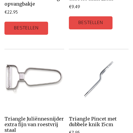
opvangbakje
€
9.49
€
22.95
BESTELLEN
BESTELLEN
Triangle Juliënnesnijder
Triangle Pincet met
extra fijn van roestvrij
dubbele knik 15cm
staal
€
7.95