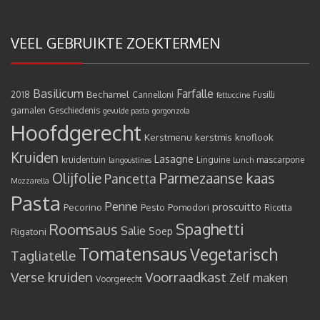
VEEL GEBRUIKTE ZOEKTERMEN
Basilicum
Farfalle
Bechamel
2018
Cannelloni
Fusilli
fettuccine
garnalen
Geschiedenis
gevulde pasta
gorgonzola
Hoofdgerecht
Kerstmenu
kerstmis
knoflook
Kruiden
Lasagne
kruidentuin
Linguine
mascarpone
langoustines
Lunch
Olijfolie
Parmezaanse kaas
Pancetta
Mozzarella
Pasta
Penne
proscuitto
Pecorino
Pesto
Pomodori
Ricotta
Spaghetti
Roomsaus
Salie
Rigatoni
Soep
Tomatensaus
Vegetarisch
Tagliatelle
Verse kruiden
Voorraadkast
Zelf maken
Voorgerecht