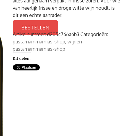
alles aangenaam verpakt in frisse zuren. Voor wie
van heerlijk frisse en droge witte wijn houdt, is
dit een echte aanrader!
BESTELLEN
Artikelnummer:
d205c766a6b3
Categorieën:
pastamammamias-shop
,
wijnen-
pastamammamias-shop
Dit delen: