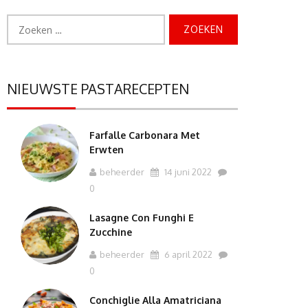
Zoeken
naar:
NIEUWSTE PASTARECEPTEN
Farfalle Carbonara Met
Erwten
beheerder
14 juni 2022
0
Lasagne Con Funghi E
Zucchine
beheerder
6 april 2022
0
Conchiglie Alla Amatriciana