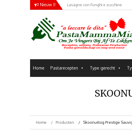
Skip
Nieuw !!
Lasagne con Funghi e zucchine
Conchiglie alla Amatriciana
to
content
Pastarecepten om je vingers bij af te likken
Pastamammamia
Home
Pastarecepten
Type gerecht
Ty
SKOONU
Home
Producten
Skoonuitsig Prestige Sauvi