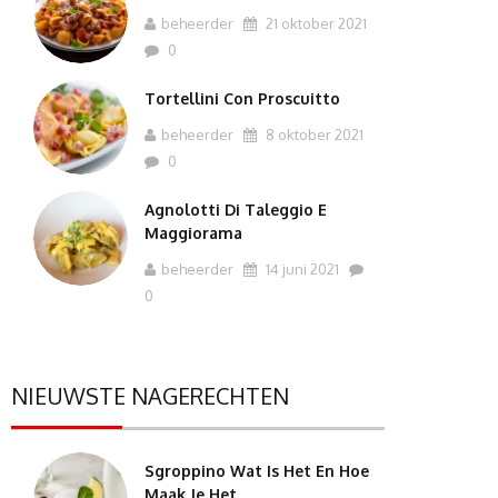
beheerder
21 oktober 2021
0
Tortellini Con Proscuitto
beheerder
8 oktober 2021
0
Agnolotti Di Taleggio E
Maggiorama
beheerder
14 juni 2021
0
NIEUWSTE NAGERECHTEN
Sgroppino Wat Is Het En Hoe
Maak Je Het