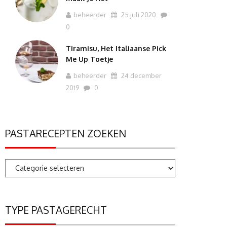
beheerder
25 juli 2020
0
Tiramisu, Het Italiaanse Pick
Me Up Toetje
beheerder
24 december
2019
0
PASTARECEPTEN ZOEKEN
Pastarecepten
zoeken
TYPE PASTAGERECHT