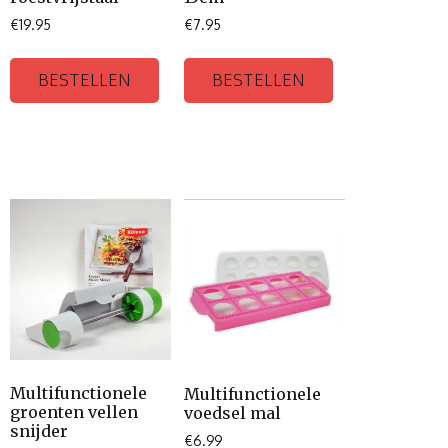
€
19.95
€
7.95
BESTELLEN
BESTELLEN
Multifunctionele
Multifunctionele
groenten vellen
voedsel mal
snijder
€
6.99