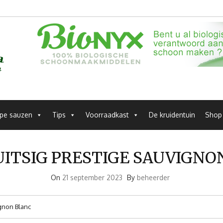
pe sauzen
Tips
Voorraadkast
De kruidentuin
Shop
ITSIG PRESTIGE SAUVIGNO
On
21 september 2023
By
beheerder
gnon Blanc