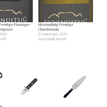
Prestige Pinotage-
Skoonuitsig Prestige
uvignon
Chardonnay
2023
21 september 2023
richt
Soortgelijk bericht
er