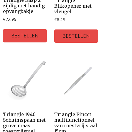
Triangle Rasp 2-
Triangle
zijdig met handig
Blikopener met
opvangbakje
vleugel
€
22.95
€
8.49
BESTELLEN
BESTELLEN
Triangle 1946
Triangle Pincet
Schuimspaan met
multifunctioneel
grove maas
van roestvrij staal
roestvrijstaal
15cm