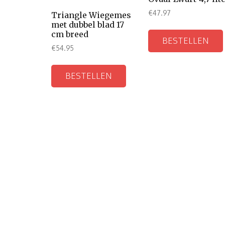
€
47.97
Triangle Wiegemes
met dubbel blad 17
cm breed
BESTELLEN
€
54.95
BESTELLEN