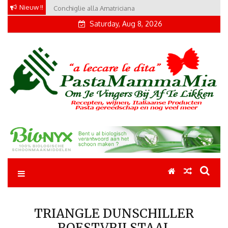
Skip
Nieuw !!
Conchiglie alla Amatriciana
Tortellini con Proscuitto
to
Saturday, Aug 8, 2026
content
Pastamammamia
Pastarecepten om je vingers bij af te likken
TRIANGLE DUNSCHILLER
ROESTVRIJ STAAL