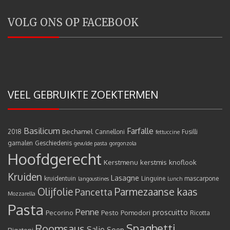
VOLG ONS OP FACEBOOK
VEEL GEBRUIKTE ZOEKTERMEN
Basilicum
Farfalle
Bechamel
2018
Cannelloni
Fusilli
fettuccine
garnalen
Geschiedenis
gevulde pasta
gorgonzola
Hoofdgerecht
Kerstmenu
kerstmis
knoflook
Kruiden
Lasagne
kruidentuin
Linguine
mascarpone
langoustines
Lunch
Olijfolie
Parmezaanse kaas
Pancetta
Mozzarella
Pasta
Penne
proscuitto
Pecorino
Pesto
Pomodori
Ricotta
Spaghetti
Roomsaus
Salie
Rigatoni
Soep