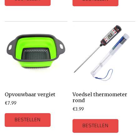
Opvouwbaar vergiet
Voedsel thermometer
rond
€
7.99
€
3.99
BESTELLEN
BESTELLEN