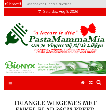
Skip
Nieuw !!
Lasagne con Funghi e zucchine
to
Saturday, Aug 8, 2026
content
Pastamammamia
Pastarecepten om je vingers bij af te likken
TRIANGLE WIEGEMES MET
ENKEL BLAD 36CM BREED