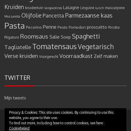
Kruiden
Lasagne
kruidentuin
Linguine
mascarpone
langoustines
Lunch
Olijfolie
Parmezaanse kaas
Pancetta
Mozzarella
Pasta
Penne
proscuitto
Pecorino
Pesto
Pomodori
Ricotta
Spaghetti
Roomsaus
Salie
Rigatoni
Soep
Tomatensaus
Vegetarisch
Tagliatelle
Verse kruiden
Voorraadkast
Zelf maken
Voorgerecht
TWITTER
Mijn tweets
Privacy & Cookies: This site uses cookies. By continuing to use this
website, you agree to their use.
Copyright © 2017 - Pastamammamia.nl - All rights reserved
|
Theme:
To find out more, including how to control cookies, see here:
eMag by
eVisionThemes
Cookiebeleid