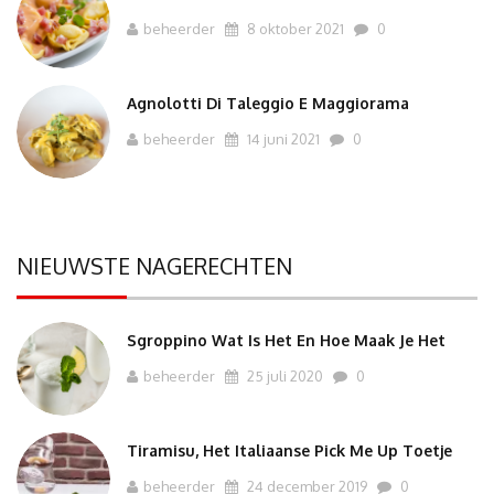
beheerder
8 oktober 2021
0
Agnolotti Di Taleggio E Maggiorama
beheerder
14 juni 2021
0
NIEUWSTE NAGERECHTEN
Sgroppino Wat Is Het En Hoe Maak Je Het
beheerder
25 juli 2020
0
Tiramisu, Het Italiaanse Pick Me Up Toetje
beheerder
24 december 2019
0