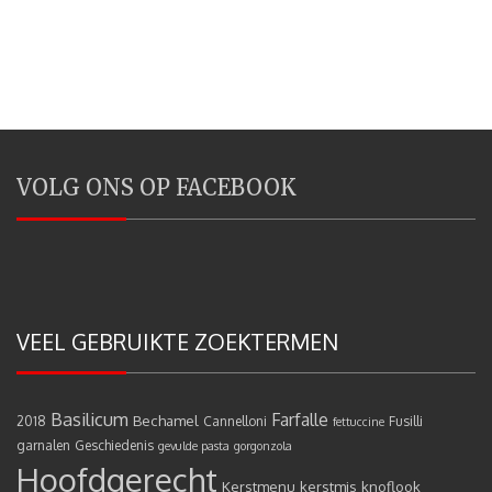
VOLG ONS OP FACEBOOK
VEEL GEBRUIKTE ZOEKTERMEN
Basilicum
Farfalle
Bechamel
2018
Cannelloni
Fusilli
fettuccine
garnalen
Geschiedenis
gevulde pasta
gorgonzola
Hoofdgerecht
Kerstmenu
kerstmis
knoflook