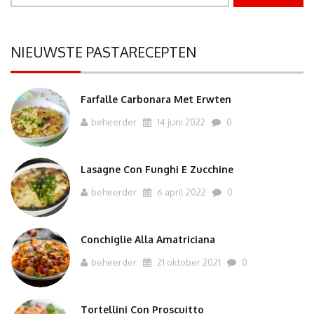
naar:
NIEUWSTE PASTARECEPTEN
Farfalle Carbonara Met Erwten
beheerder
14 juni 2022
0
Lasagne Con Funghi E Zucchine
beheerder
6 april 2022
0
Conchiglie Alla Amatriciana
beheerder
21 oktober 2021
0
Tortellini Con Proscuitto