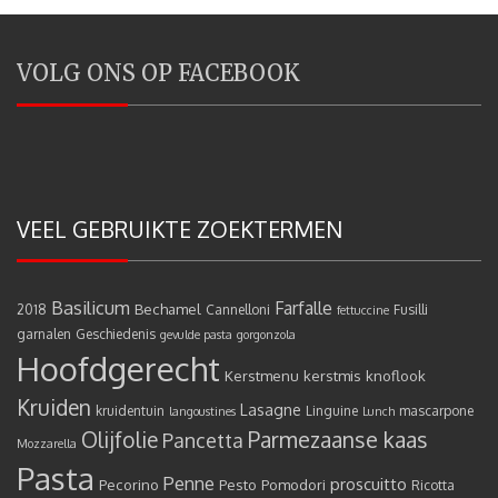
VOLG ONS OP FACEBOOK
VEEL GEBRUIKTE ZOEKTERMEN
Basilicum
Farfalle
Bechamel
2018
Cannelloni
Fusilli
fettuccine
garnalen
Geschiedenis
gevulde pasta
gorgonzola
Hoofdgerecht
Kerstmenu
kerstmis
knoflook
Kruiden
Lasagne
kruidentuin
Linguine
mascarpone
langoustines
Lunch
Olijfolie
Parmezaanse kaas
Pancetta
Mozzarella
Pasta
Penne
proscuitto
Pecorino
Pesto
Pomodori
Ricotta