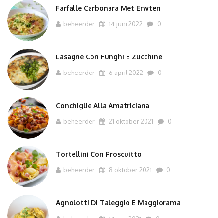
Farfalle Carbonara Met Erwten
beheerder
14 juni 2022
0
Lasagne Con Funghi E Zucchine
beheerder
6 april 2022
0
Conchiglie Alla Amatriciana
beheerder
21 oktober 2021
0
Tortellini Con Proscuitto
beheerder
8 oktober 2021
0
Agnolotti Di Taleggio E Maggiorama