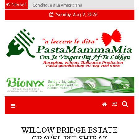
Skip
Nieuw !!
Conchiglie alla Amatriciana
Tortellini con Proscuitto
to
Sunday, Aug 9, 2026
content
Pastamammamia
Pastarecepten om je vingers bij af te likken
WILLOW BRIDGE ESTATE
GRAVEL PIT SHIRAZ