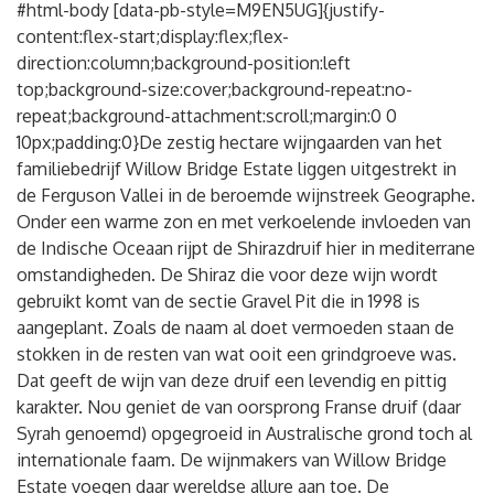
#html-body [data-pb-style=M9EN5UG]{justify-
content:flex-start;display:flex;flex-
direction:column;background-position:left
top;background-size:cover;background-repeat:no-
repeat;background-attachment:scroll;margin:0 0
10px;padding:0}De zestig hectare wijngaarden van het
familiebedrijf Willow Bridge Estate liggen uitgestrekt in
de Ferguson Vallei in de beroemde wijnstreek Geographe.
Onder een warme zon en met verkoelende invloeden van
de Indische Oceaan rijpt de Shirazdruif hier in mediterrane
omstandigheden. De Shiraz die voor deze wijn wordt
gebruikt komt van de sectie Gravel Pit die in 1998 is
aangeplant. Zoals de naam al doet vermoeden staan de
stokken in de resten van wat ooit een grindgroeve was.
Dat geeft de wijn van deze druif een levendig en pittig
karakter. Nou geniet de van oorsprong Franse druif (daar
Syrah genoemd) opgegroeid in Australische grond toch al
internationale faam. De wijnmakers van Willow Bridge
Estate voegen daar wereldse allure aan toe. De