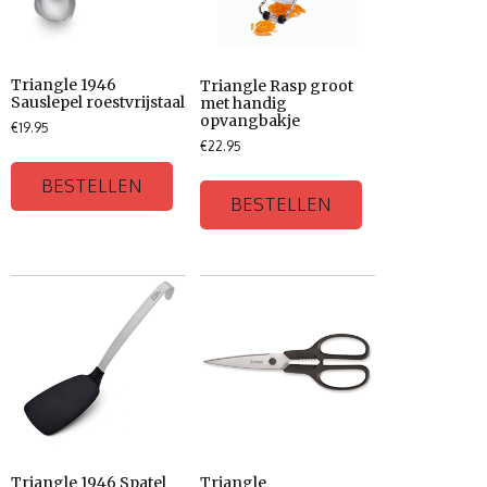
Triangle 1946
Triangle Rasp groot
Sauslepel roestvrijstaal
met handig
opvangbakje
€
19.95
€
22.95
BESTELLEN
BESTELLEN
Triangle 1946 Spatel
Triangle