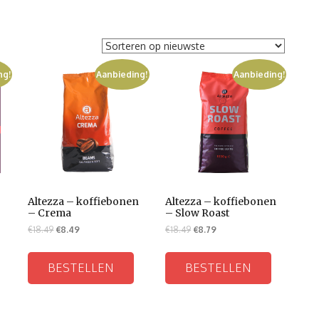
ng!
Aanbieding!
Aanbieding!
–
Altezza – koffiebonen
Altezza – koffiebonen
– Crema
– Slow Roast
€
18.49
€
8.49
€
18.49
€
8.79
BESTELLEN
BESTELLEN