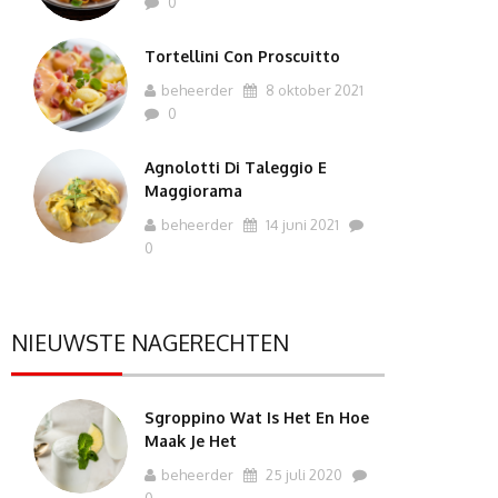
0
Tortellini Con Proscuitto
beheerder
8 oktober 2021
0
Agnolotti Di Taleggio E
Maggiorama
beheerder
14 juni 2021
0
NIEUWSTE NAGERECHTEN
Sgroppino Wat Is Het En Hoe
Maak Je Het
beheerder
25 juli 2020