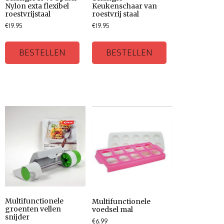
Nylon exta flexibel
Keukenschaar van
roestvrijstaal
roestvrij staal
€
19.95
€
19.95
BESTELLEN
BESTELLEN
Multifunctionele
Multifunctionele
groenten vellen
voedsel mal
snijder
€
6.99