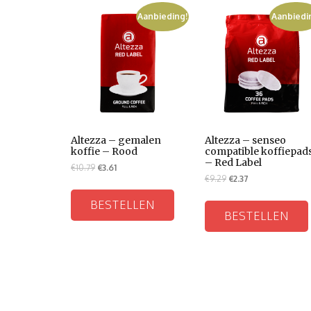
Aanbieding!
Aanbiedi
Altezza – gemalen
Altezza – senseo
koffie – Rood
compatible koffiepad
– Red Label
€
10.79
€
3.61
€
9.29
€
2.37
BESTELLEN
BESTELLEN