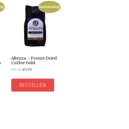
ng!
Aanbieding!
Altezza – Freeze Dried
s
Coffee Gold
€
15.99
€
11.99
BESTELLEN