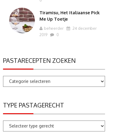
0
Tiramisu, Het Italiaanse Pick
Me Up Toetje
beheerder
24 december
2019
0
PASTARECEPTEN ZOEKEN
Pastarecepten
zoeken
TYPE PASTAGERECHT