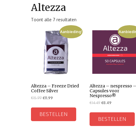
Altezza
Toont alle 7 resultaten
Aanbieding!
Aanbiedi
Altezza – Freeze Dried
Altezza – nespresso 
Coffee Silver
Capsules voor
Nespresso®
€
15.99
€
11.99
€
14.49
€
8.49
BESTELLEN
BESTELLEN