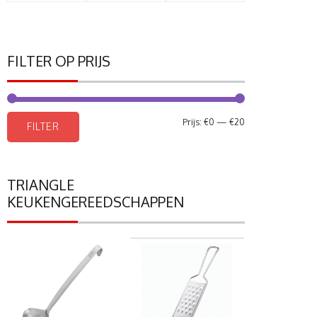
FILTER OP PRIJS
Min.
Max.
Prijs:
€0
—
€20
FILTER
prijs
prijs
TRIANGLE
KEUKENGEREEDSCHAPPEN