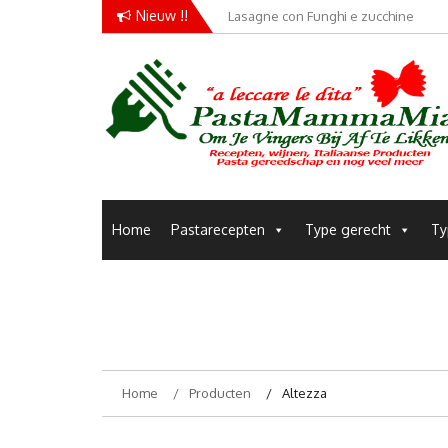
Skip
Nieuw !!
Lasagne con Funghi e zucchine
to
content
Pastamammamia
Pastarecepten om je vingers bij af te likken
Home
Pastarecepten
Type gerecht
Ty
Home
Producten
Altezza