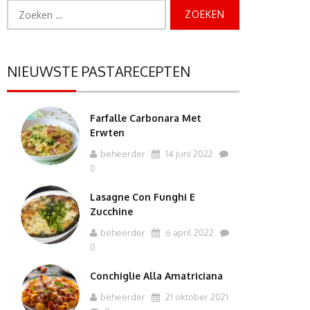
Zoeken
naar:
NIEUWSTE PASTARECEPTEN
Farfalle Carbonara Met
Erwten
beheerder
14 juni 2022
0
Lasagne Con Funghi E
Zucchine
beheerder
6 april 2022
0
Conchiglie Alla Amatriciana
beheerder
21 oktober 2021