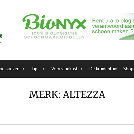
pe sauzen
Tips
Voorraadkast
De kruidentuin
Shop
MERK:
ALTEZZA