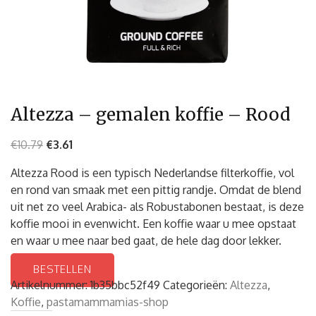
Altezza – gemalen koffie – Rood
€
10.79
€
3.61
Altezza Rood is een typisch Nederlandse filterkoffie, vol
en rond van smaak met een pittig randje. Omdat de blend
uit net zo veel Arabica- als Robustabonen bestaat, is deze
koffie mooi in evenwicht. Een koffie waar u mee opstaat
en waar u mee naar bed gaat, de hele dag door lekker.
BESTELLEN
Artikelnummer:
1b35bbc52f49
Categorieën:
Altezza
,
Koffie
,
pastamammamias-shop