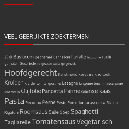
VEEL GEBRUIKTE ZOEKTERMEN
Basilicum
Farfalle
Bechamel
2018
Cannelloni
Fusilli
fettuccine
garnalen
Geschiedenis
gevulde pasta
gorgonzola
Hoofdgerecht
Kerstmenu
kerstmis
knoflook
Kruiden
Lasagne
kruidentuin
Linguine
mascarpone
langoustines
Lunch
Olijfolie
Parmezaanse kaas
Pancetta
Mozzarella
Pasta
Penne
proscuitto
Pecorino
Pesto
Pomodori
Ricotta
Spaghetti
Roomsaus
Salie
Rigatoni
Soep
Tomatensaus
Vegetarisch
Tagliatelle