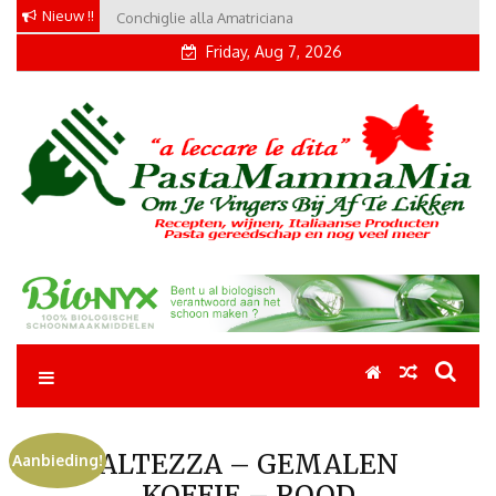
Skip
Nieuw !!
Conchiglie alla Amatriciana
to
Friday, Aug 7, 2026
content
Pastamammamia
Pastarecepten om je vingers bij af te likken
ALTEZZA – GEMALEN
Aanbieding!
KOFFIE – ROOD