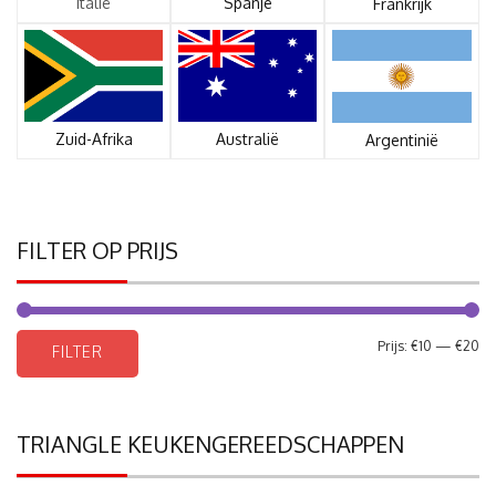
Italië
Spanje
Frankrijk
Zuid-Afrika
Australië
Argentinië
FILTER OP PRIJS
Mi
Ma
Prijs:
€10
—
€20
FILTER
pri
pri
TRIANGLE KEUKENGEREEDSCHAPPEN