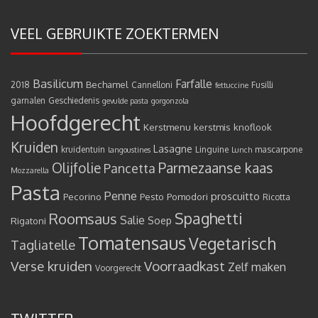
VEEL GEBRUIKTE ZOEKTERMEN
Basilicum
Farfalle
Bechamel
2018
Cannelloni
Fusilli
fettuccine
garnalen
Geschiedenis
gevulde pasta
gorgonzola
Hoofdgerecht
Kerstmenu
kerstmis
knoflook
Kruiden
Lasagne
kruidentuin
Linguine
mascarpone
langoustines
Lunch
Olijfolie
Parmezaanse kaas
Pancetta
Mozzarella
Pasta
Penne
proscuitto
Pecorino
Pesto
Pomodori
Ricotta
Spaghetti
Roomsaus
Salie
Rigatoni
Soep
Tomatensaus
Vegetarisch
Tagliatelle
Verse kruiden
Voorraadkast
Zelf maken
Voorgerecht