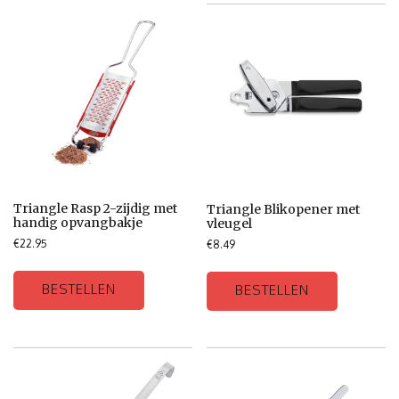
Triangle Rasp 2-zijdig met
Triangle Blikopener met
handig opvangbakje
vleugel
€
22.95
€
8.49
BESTELLEN
BESTELLEN