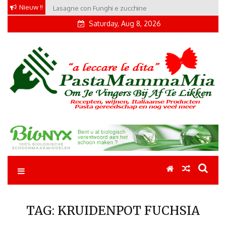
Skip
Nieuw !!
Lasagne con Funghi e zucchine
to
Saturday, Aug 8, 2026
content
Pastamammamia
Pastarecepten om je vingers bij af te likken
TAG:
KRUIDENPOT FUCHSIA