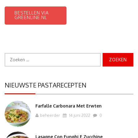
BESTELLEN VIA
GREENLINE.NL
Zoeken
naar:
NIEUWSTE PASTARECEPTEN
Farfalle Carbonara Met Erwten
beheerder
14 juni 2022
0
Lasagne Con Funghi E Zucchine