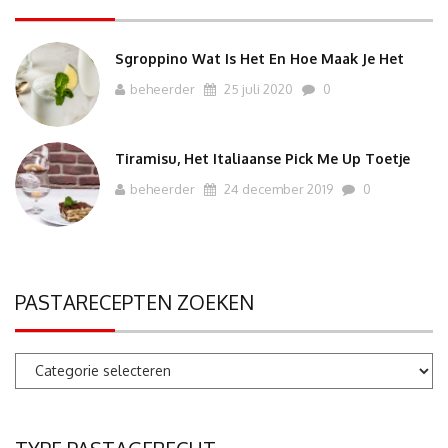
Sgroppino Wat Is Het En Hoe Maak Je Het
beheerder
25 juli 2020
0
Tiramisu, Het Italiaanse Pick Me Up Toetje
beheerder
24 december 2019
0
PASTARECEPTEN ZOEKEN
Pastarecepten
zoeken