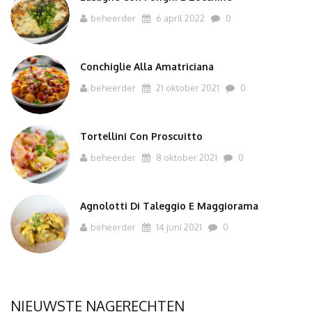
beheerder
6 april 2022
0
Conchiglie Alla Amatriciana
beheerder
21 oktober 2021
0
Tortellini Con Proscuitto
beheerder
8 oktober 2021
0
Agnolotti Di Taleggio E Maggiorama
beheerder
14 juni 2021
0
NIEUWSTE NAGERECHTEN